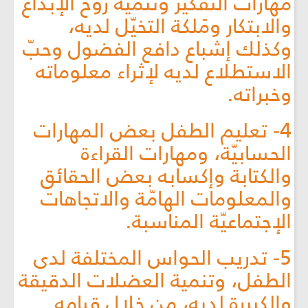
مهارات التفكير وتنمية روح الإبداع
والابتكار ومَلكة التخيّل لديه،
وكذلك إشباع دافع الفضول وحبّ
الاستطلاع لديه لإثراء معلوماته
وخبراته.
4- تعليم الطفل بعض المهارات
الحسابيّة، ومهارات القراءة
والكتابة وإكسابه بعض الحقائق
والمعلومات الهامّة والاتجاهات
الإجتماعيّة المناسبة.
5- تدريب الحواس المختلفة لدى
الطفل، وتنمية العضلات الدقيقة
والكبيرة لديه، من خلال قيامه