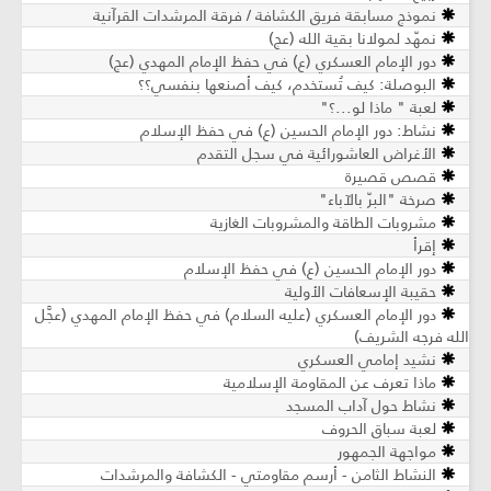
نموذج مسابقة فريق الكشافة / فرقة المرشدات القرآنية
نمهّد لمولانا بقية الله (عج)
دور الإمام العسكري (ع) في حفظ الإمام المهدي (عج)
البوصلة: كيف تُستخدم، كيف أصنعها بنفسي؟؟
لعبة " ماذا لو...؟"
نشاط: دور الإمام الحسين (ع) في حفظ الإسلام
الأغراض العاشورائية في سجل التقدم
قصص قصيرة
صرخة "البرّ بالآباء"
مشروبات الطاقة والمشروبات الغازية
إقرأ
دور الإمام الحسين (ع) في حفظ الإسلام
حقيبة الإسعافات الأولية
دور الإمام العسكري (عليه السلام) في حفظ الإمام المهدي (عجَّل
الله فرجه الشريف)
نشيد إمامي العسكري
ماذا تعرف عن المقاومة الإسلامية
نشاط حول آداب المسجد
لعبة سباق الحروف
مواجهة الجمهور
النشاط الثامن - أرسم مقاومتي - الكشافة والمرشدات