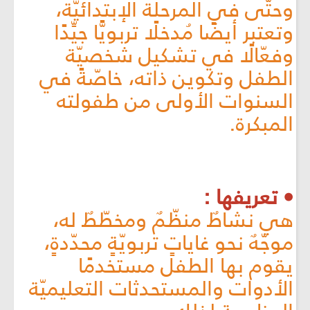
وحتّى في المرحلة الإبتدائيّة،
وتعتبر أيضًا مُدخلًا تربويًّا جيِّدًا
وفعّالًا في تشكيل شخصيّة
الطفل وتكوين ذاته، خاصّةً في
السنوات الأولى من طفولته
المبكرة.
• تعريفها :
هي نشاطٌ منظّمٌ ومخطّطٌ له،
موجّهٌ نحو غاياتٍ تربويّةٍ محدّدةٍ،
يقوم بها الطفل مستخدمًا
الأدوات والمستحدثات التعليميّة