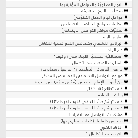
الروح المعنويّة والعوامل المؤثّرة بھا
متطلّبات الروح المعنويّة
عوامل نجاح العمل التطوّعيّ
إيجابيّات مواقع التواصل الاجتماعيّ
سلبيّات مواقع التواصل الاجتماعيّ
سارقو الوقت
البرنامج الكشفي وخصائص النمو قضية للنقاش
حق الولد
إستقلاليّة شخصيّة الأبناء متى؟ وكيف؟
السلوك الصعب عند الأطفال
ما هي الوسائل التعليمية؟؟ أنواعها ومصادرها؟
مواقع التواصل الاجتماعي الحماية من المخاطر
من أقوال الإمام الخميني (قُدّس سرّه) في التربية
كيف تطالع كتابًا ؟ (1)
وظائف القيادة
كيف ترسّخ حبّ الله في قلوب أفرادك؟(١)
كيف ترسّخ حبّ الله في قلوب أفرادك؟(٢)
مشكلات التواصل مع الأفراد 1
قاموس كلماتنا (كلماتٌ نقتلهم بها)
الذكاء اللغوي
الخوف عند الأطفال 1