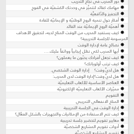
دور المدرِّب في نجاح التدريب
مهامك كقائد لتتميَّز في وحدتك الكشفيّة في الفوج
التحفيز والدّافعيَّة
أفكار حول تنمية الروح الوطنيّة و الإيمانيّة للقادة
أهميّة الروح الإيمانيّة عند القائد
كيف يستفيد المدرب من الوقت المتاح لديه، لتحقيق الأهداف
المرسومة للجلسة التدريبية؟
نصائح عامة لإدارة الوقت
أيها المدرب لكي تظل إيجابياً وواثقاً عليك....
كيف تجعل أفرادك يحبّون ما يعملون؟
كيف ترتب أولوياتك؟
هل لديَّ وقت؟ إدارة الوقت الشخصي.
هل لديَّ وقت؟إدارة الوقت لدى المدرب:
العناصر الأساسية للألعاب التعليميّة
مميّزات الألعاب التعليميّة الإلكترونيّة
التقويم
المناخ الانفعالي التدريبي
إدارة الوقت في الجلسة التدريبية
كيف تتم الاستفادة من الإمكانيات والتجهيزات بالشكل الفعّال؟
معايير تقويم لتحضير جلسة تدريبية
أدوات تقويم المشاريع الشخصيَّة
تقويم المشاريع الشخصيَّة