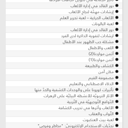
دور القائد في إدارة الألعاب
إرشادات مهمّة لنجاح الألعاب
الألعاب الحركية – لعبة تحرير العلم
لعبة البالونات
دور القائد في إدارة الألعاب
ارشادات لتقوية الذاكرة لدى الفرد
مشكلة حب الظهور عند الأطفال
اللعب والأطفال
أثمن مواردنا(2)
أثمن مواردنا(1)
الكشاف والطبيعة
مكان آمن
مصفوفة القيم
الذكاء الاصطناعي والتعليم
تأثيرات كورونا على والوحدات الكشفية والحدّ منها
الآثار التربويّة للأنشطة البيئيّة على الزهرات
الدّوافع التّوجيهيّة في التّربية
الألعاب وأثرها في تدريب الكشافة
الثّواب والعقاب
لعبة بيت العنكبوت
تحدّيات الاستخدام الإلكترونيّ: "مخاطر وفرص"