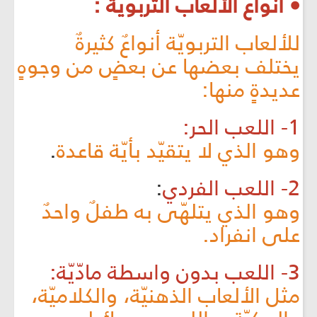
• أنواع الألعاب التربويّة :
للألعاب التربويّة أنواعٌ كثيرةٌ
يختلف بعضها عن بعضٍ من وجوهٍ
عديدةٍ منها:
1- اللعب الحر:
وهو الذي لا يتقيّد بأيّة قاعدة
.
2- اللعب الفردي
:
وهو الذي يتلهّى به طفلٌ واحدٌ
على انفراد.
3- اللعب بدون واسطة مادّيّة:
مثل الألعاب الذهنيّة، والكلاميّة،