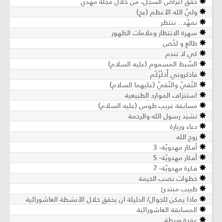
حقّق أغراض السجل، من خلال مجلة مهدي
وليّ الله الأعظم (عج)
نمهّد.. ننتظر
سهرة الانتظار وعلامات الظهور
طالع و لخّص
كي لا نندم
السّبط المسموم (عليه السلام)
فاذكروني أَذكُرْكُم
التّقيّ والنّقيّ (عليهما السلام)
استنزاف الموارد الطبيعية
مسابقة غريب طوس (عليه السلام)
نشيد رسول الله والرحمة
دعاء وزيارة
روح الله
أفكار مهدويّة- 3
أفكار مهدويّة- 5
فكرة مهدويّة- 7
خطوات نصب الخيمة
طبيب مبتدئ
ماذا يمكن للجوال/ الدليلة ان يحقق خلال الأنشطة العاشورائية
المسابقة العاشورائية
عقدة وربطة