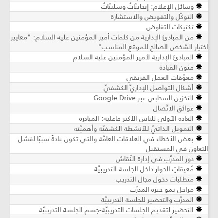
وسائل الإعلام: إيجابيّاتٌ وسلبيّاتٌ
التوكّل والتفويض والاستشارة
تكتيكات التفاوض
من المبادئ الإدارية من كلمات أمير المؤمنين عليه السلام: "معايير
اختيار الشخص الصالح للموقع المناسب"
المبادئ الإدارية لأمير المؤمنين عليه السلام
فنون القيادة
معوّقات العمل الفريقي
أشكال التواصل الإداريّ الكشفيّ
التخزين السحابي عبر Google Drive
عوائق الاتّصال
العادة الأولى للناس الأكثر فاعلية: المبادرة
التمويل الذاتيّ للأنشطة الكشفيّة وأهميّته
بعض الأخطاء في العلاقات العامّة والتي تكون عادةً سببًا لفشل
التعاون في المستقبل
دور المدرِّب في إدارة النّقاش
مُعيقاتِ الحوار داخل الجلسة التدريبيَّة
متطلبات دخول مجال التدريب
مراحل نمو خبرة المدرّب
المدرّب والتحضير للجلسة التدريبيّة
التحضير لتقديم الجلسات التدريبيّة-جسم الجلسة التدريبيّة