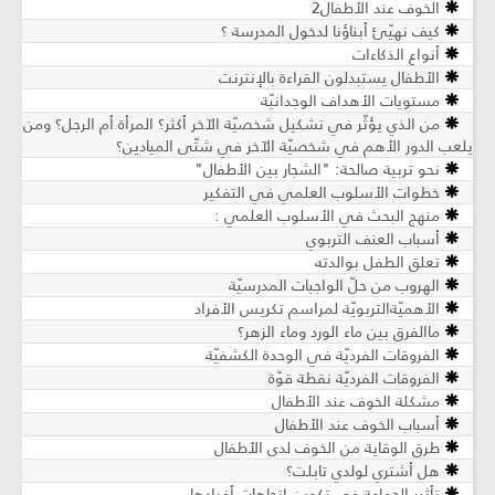
الخوف عند الأطفال2
كيف نهيّئ أبناؤنا لدخول المدرسة ؟
أنواع الذكاءات
الأطفال يستبدلون القراءة بالإنترنت
مستويات الأهداف الوجدانيّة
من الذي يؤثّر في تشكيل شخصيّة الآخر أكثر؟ المرأة أم الرجل؟ ومن
يلعب الدور الأهم في شخصيّة الآخر في شتّى الميادين؟
نحو تربية صالحة: "الشجار بين الأطفال"
خطوات الأسلوب العلمي في التفكير
منهج البحث في الأسلوب العلمي :
أسباب العنف التربوي
تعلق الطفل بوالدته
الهروب من حلّ الواجبات المدرسيّة
الأهميّةالتربويّة لمراسم تكريس الأفراد
ماالفرق بين ماء الورد وماء الزهر؟
الفروقات الفرديّة في الوحدة الكشفيّة
الفروقات الفرديّة نقطة قوّة
مشكلة الخوف عند الأطفال
أسباب الخوف عند الأطفال
طرق الوقاية من الخوف لدى الأطفال
هل أشتري لولدي تابلت؟
تأثير الجماعة في تكوين اتجاهات أفرادها