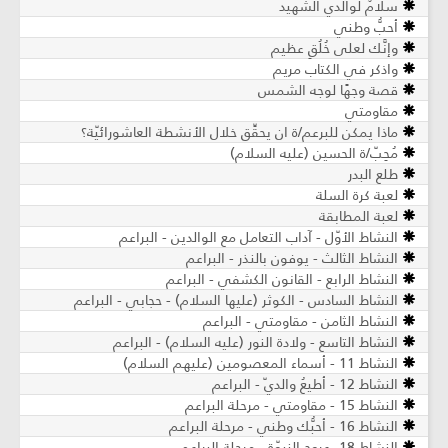
سلامٌ لوالدي الشهيد
أحبُّ وطني
وإنَّك لعلى خُلُقٍ عظيم
واذكر في الكتاب مريم
قصة وجهًا لوجه الشمس
مقاومتي
ماذا يمكن للبرعم/ة ان يحقِّق خلال الأنشطة العاشورائيّة؟
مُحِبّ/ة الحسين (عليه السلام)
طلع البدر
لعبة كرة السلة
لعبة المطابقة
النشاط الأوّل - آداب التعامل مع الوالدين - البراعم
النشاط الثالث - يوفون بالنذر - البراعم
النشاط الرابع - القانون الكشفي - البراعم
النشاط السادس - الكوثر (عليها السلام) - حجابي - البراعم
النشاط الثامن - مقاومتي - البراعم
النشاط التاسع - ولادة النور (عليه السلام) - البراعم
النشاط 11 - أسماء المعصومين (عليهم السلام)
النشاط 12 - أطيعُ والديّ - البراعم
النشاط 15 - مقاومتي - مرحلة البراعم
النشاط 16 - أحبُّك وطني - مرحلة البراعم
النشاط 18- عروج النبوّة - مرحلة البراعم