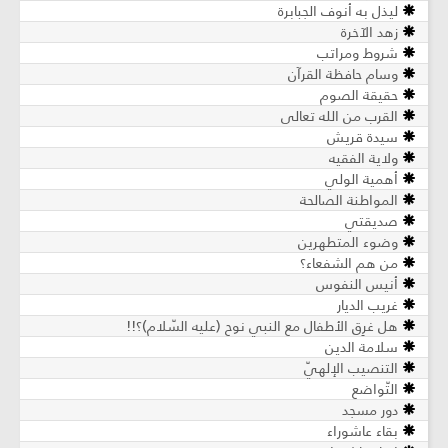
ليذل به أنوف الجبابرة
زهد الآخرة
شروط ومراتب
وسام حافظة القرآن
حقيقة الصوم
القرب من الله تعالى
سيدة قريش
ولاية الفقيه
أهمية الولي
المواطنة الصالحة
صديقتي
وضوء المتطهرين
من هم الشفعاء؟
أنيس النفوس
غريب الديار
هل غرِق الأطفال مع النبي نوح (عليه السّلام)؟!!
سلامة الدين
التنصيب الإلهيّ
التّواضع
دور مسجد
بقاء عاشوراء