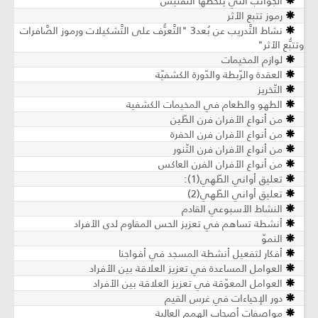
الجوانب التي يلحظها التفتيش
رموز تتبع الأثر
نشاط التَّدريب عن بُعد3 "التَّعرُّف على التَّشكيلات ورموز الصَّافرات
وتتبُّع الأثر"
لوازم المخيمات
العقدة والرّبطة والدّورة الكشفيّة
التّخريز
الطهو والطعام في المخيمات الكشفية
من أنواع الأفران فرن الطّين
من أنواع الأفران فرن الحفرة
من أنواع الأفران فرن التّنور
من أنواع الأفران الفرن العاكس
تعليق أواني الطّهي(1):
تعليق أواني الطّهي(2)
النشاط الأسبوعي القادم
أنشطة تساهم في تعزيز الحس المقاوم لدى الأفراد
النموّ
أفكار لتفعيل أنشطة المسجد في أفواجنا
العوامل المساعدة في تعزيز العلاقة بين الأفراد
العوامل المعوّقة في تعزيز العلاقة بين الأفراد
دور الإحياءات في غرس القيم
مواصفات أصحاب الهمم العالية