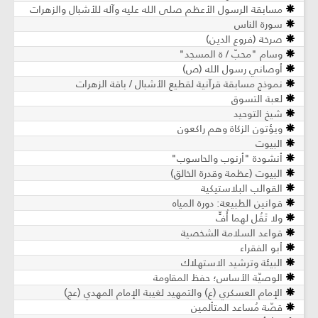
مسابقة الرسول الأعظم صلى الله عليه وآله للأشبال والزهرات
سورة الناس
صرخة (فروع الدين)
وسام "محبّ / ة المسجد"
أوصاني رسول الله (ص)
نموذج مسابقة قرآنية لقطيع الأشبال / باقة الزهرات
لعبة التسوق
شيخ التوحيد
ويؤتون الزكاة وهم راكعون
البيوت
أنشودة "أرنوب والحاسوب"
البيوت (عظمة وقدرة الخالق)
القوالب البلاستيكية
قوانين الطبيعة: دورة المياه
ولا تَقُل لهما أُفٍّ
قواعد السلامة الشخصية
أبو الفقراء
البيئة وترشيد الاستهلاك
الوصيّة الأساس؛ حفظ المقاومة
الإمام العسكري (ع) والتمهيد لغيبة الإمام المهدي (عج)
قصّة مُساعد المتألمين