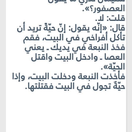
العصفور؟».
قلت: لا.
قال: «إنّه يقول: إنّ حيّةً تريد أن
تأكل أفراخي في البيت، فقم
فخذ النبعة في يديك ـ يعني
العصا ـ وادخل البيت واقتل
الحيّة».
فأخذت النبعة ودخلت البيت، وإذا
حيّةٌ تجول في البيت فقتلتها.