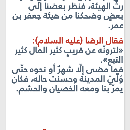
رثّ الهيئة، فنظر بعضنا إلى
بعضٍ وضحكنا من هيئة جعفر بن
عمر.
فقال الرضا (عليه السلام):
«لترونّه عن قريبٍ كثير المال كثير
التبع».
فما مضى إلّا شهرٌ أو نحوه حتّى
وُلّيَ المدينة وحسنت حاله، فكان
يمرّ بنا ومعه الخصيان والحشم.