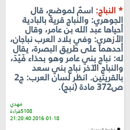
* النباج:
اسمٌ لموضع، قال
الجوهري: والنباج قرية بالبادية
أحياها عبد الله بن عامر، وقال
الأزهري: وفي بلاد العرب نباجان،
أحدهما على طريق البصرة، يقال
له: نباج بني عامر وهو بحذاء فَيْدَ،
والنباج الآخر نباج بني سعد
بالقريتين. انظر لسان العرب: ج2
ص372 مادة (نبج).
مهدي
5108قراءة
2016-01-18 21:20:40
خطوط المنحنيات