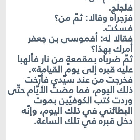
فلجلج.
فزجراه وقالا: ثمّ من؟
فسكت.
فقالا له: أفموسى بن جعفر
أمرك بهذا؟
ثمّ ضرباه بمقمعةٍ من نار فألهبا
عليه قبره إلى يوم القيامة».
فخرجت من عند سيّدي فأرّخت
ذلك اليوم، فما مضت الأيّام حتّى
وردت كتب الكوفيّين بموت
البطائني في ذلك اليوم، وإنّه
دخل قبره في تلك الساعة.