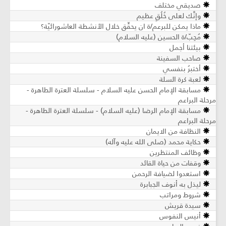
صديقي مختلف
وإنَّك لعلى خُلُقٍ عظيم
ماذا يمكن للبرعم/ة ان يحقِّق خلال الأنشطة العاشورائيّة؟
مُحِبّ/ة الحسين (عليه السلام)
بيئتنا أجمل
صاحب السفينة
أختبرُ بنفسي
لعبة كرة السلة
مسابقة الإمام الحسن عليه السلام - سلسلة العترة الطاهرة -
مرحلة البراعم
مسابقة الإمام الرضا (عليه السلام) - سلسلة العترة الطاهرة -
مرحلة البراعم
النظافة من الايمان
حكاية محمد (صلى الله عليه وآله)
وظائف المنتظرين
وقفات من حياة القائد
استعدوا لضيافة الرحمن
ليذل به أنوف الجبابرة
شروط ومراتب
سيدة قريش
أنيس النفوس