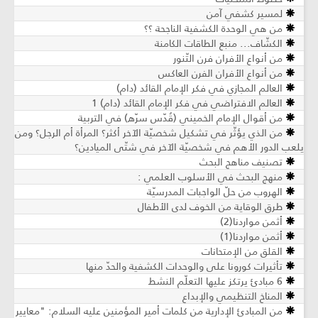
لمسير كشفي آمن
من هي الوحدة الكشفية الناجحة ؟؟
الكشّاف... منبع الطاقات الكامنة
من أنواع الأفران فرن التّنور
من أنواع الأفران الفرن العاكس
العالم المجازي في فكر الإمام القائد (دام)
العالم الافتراضي في فكر الإمام القائد (دام) 1
من أقوال الإمام الخميني (قُدّس سرّه) في التربية
من الذي يؤثّر في تشكيل شخصيّة الآخر أكثر؟ المرأة أم الرجل؟ ومن
يلعب الدور الأهم في شخصيّة الآخر في شتّى الميادين؟
تصنيف مناهج البحث
منهج البحث في الأسلوب العلمي :
الهروب من حلّ الواجبات المدرسيّة
طرق الوقاية من الخوف لدى الأطفال
أثمن مواردنا(2)
أثمن مواردنا(1)
القلق من الإمتحانات
تأثيرات كورونا على والوحدات الكشفية والحدّ منها
6 مبادئ يرتكز عليها التعلّم النشط
المناخ التنظيمي والإبداع
من المبادئ الإدارية من كلمات أمير المؤمنين عليه السلام: "معايير