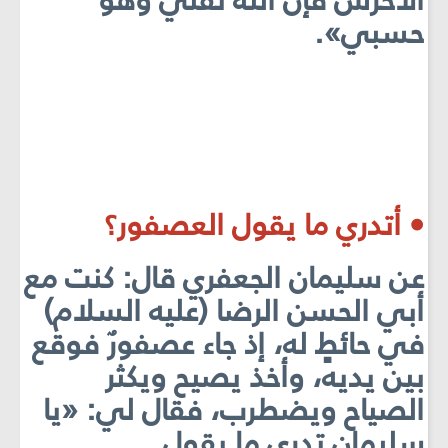
الأخرس فإنّ الله ثقتي وهو
حسبي».
• أتدري ما يقول العصفور؟
عن سليمان الجعفري قال: كنت مع
أبي الحسن الرضا (عليه السلام)
في حائطٍ له، إذ جاء عصفورٌ فوقع
بين يديه، وأخذ يصيح ويكثر
الصياح ويضطرب، فقال لي: «يا
سليمان تدري ما يقول