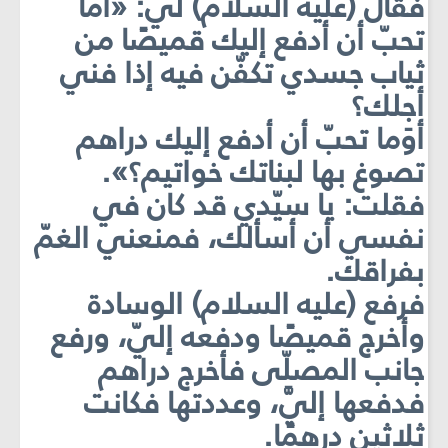
فقال (عليه السلام) لي: «أما
تحبّ أن أدفع إليك قميصًا من
ثياب جسدي تكفّن فيه إذا فني
أجلك؟
أوَما تحبّ أن أدفع إليك دراهم
تصوغ بها لبناتك خواتيم؟».
فقلت: يا سيّدي قد كان في
نفسي أن أسألك، فمنعني الغمّ
بفراقك.
فرفع (عليه السلام) الوسادة
وأخرج قميصًا ودفعه إليّ، ورفع
جانب المصلّى فأخرج دراهم
فدفعها إليَّ، وعددتها فكانت
ثلاثين درهمًا.