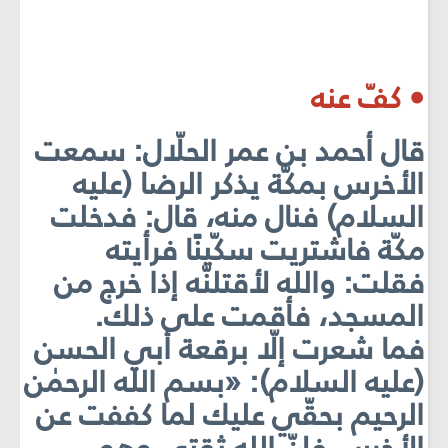
• كفّ عنه
قال أحمد بن عمر الحلّال: سمعت
الأخرس بمكّة يذكر الرضا (عليه
السلام) فنال منه، قال: فدخلت
مكّة فاشتريت سكّينًا فرأيته
فقلت: والله لأقتلنّه إذا خرج من
المسجد، فأقمت على ذلك.
فما شعرت إلّا برقعة أبي الحسن
(عليه السلام): «بسم الله الرحمٰن
الرحيم بحقّي عليك لما كففت عن