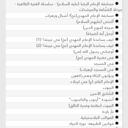
مسابقة الإمام الرضا (عليه السلام) - سلسلة العترة الطاهرة -
مرحلة الكشّافة والمرشدات
مسابقة الإمام المهدي(عج)/ أشبال وزهرات
أئمتي (عليهم السلام)
صرخة (فروع الدين)
أجمل آية (صرخة)
كيف يساعدنا الإمام المهدي (عج) في غيبته؟ (1)
كيف يساعدنا الإمام المهدي (عج) في غيبته؟ (2)
أوصاني رسول الله (ص)
في حضرة المهدي (عج)
في المسجد
في المسجد (زهرات)
ويؤتون الزكاة وهم راكعون
الإمام الباقر (ع) في كربلاء.
البيوت
الصّادق الأمين
أنشودة "أرنوب والحاسوب"
البيوت (عظمة وقدرة الخالق)
نارٌ باردة
القوالب البلاستيكية
قوانين الطبيعة: دورة المياه