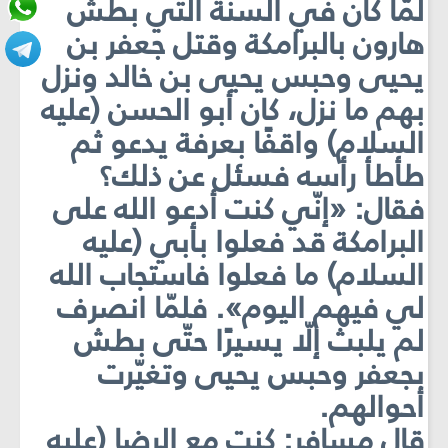
لمّا كان في السنة التي بطش
هارون بالبرامكة وقتل جعفر بن
يحيى وحبس يحيى بن خالد ونزل
بهم ما نزل، كان أبو الحسن (عليه
السلام) واقفًا بعرفة يدعو ثم
طأطأ رأسه فسئل عن ذلك؟
فقال: «إنّي كنت أدعو الله على
البرامكة قد فعلوا بأبي (عليه
السلام) ما فعلوا فاستجاب الله
لي فيهم اليوم». فلمّا انصرف
لم يلبث إلّا يسيرًا حتّى بطش
بجعفر وحبس يحيى وتغيّرت
أحوالهم.
قال مسافر: كنت مع الرضا (عليه