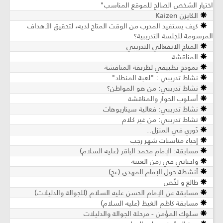
اختيار الشخص الصالح للموقع المناسب"
الكايزن Kaizen
كيف يستفيد المدرب من الوقت المتاح لديه، لتحقيق الأهداف
المرسومة للجلسة التدريبية؟
المناخ الانفعالي التدريبي
المناقشة
نموذج تطبيقي لطريقة المناقشة
نشاط تدريبي : "لعبة المنطاد"
نشاط تدريبي: من هو المواطن؟
أسلوب الحوار والمناقشة
نشاط تدريبي: فعالية سيناريوهات
نشاط تدريبي: من غير كلام
دَوري في المنزل..
إحياء مناسبات شهر رجب
مسابقة: الإمام محمد الباقر (عليه السلام)
واجباتي في زمن الغيبة
أنشطة حول الإمام المهدي (عج)
طالع و لخّص
مسابقة عن الإمام الحسن عليه السلام (للجوالة والدليلات)
مسابقة كاظم الغيظ (عليه السلام)
سلوك المؤمن - مرحلة الجوالة والدليلات