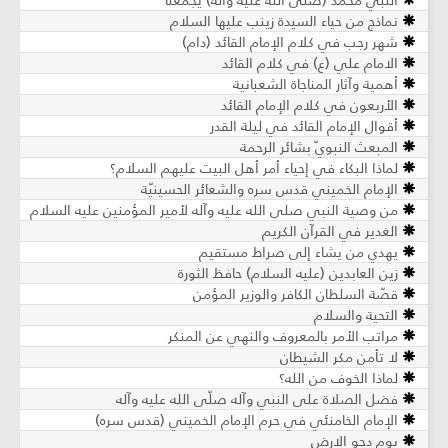
النبي محمد (صلّى الله عليه وآله) يجمعنا
نماذج من حياء السيدة زينب عليها السلام
شهر رجب في كلام الإمام القائد (دام)
الامام علي (ع) في كلام القائد
أهمية وآثار المناجاة الشعبانية
الأربعون في كلام الإمام القائد
أقوال الإمام القائد في ليلة القدر
المبعث النبويّ بشائر الرحمة
لماذا البكاء في إحياء أمر أهل البيت عليهم السلام؟
الإمام الخميني قدس سره والشعائر الحسينيّة
من وصية النبي صلى الله عليه وآله لأمير المؤمنين عليه السلام
الغدير في القرآن الكريم
يهدي من يشاء إلى صراط مستقيم
زين العابدين (عليه السلام) حافظ الثورة
قصّة السلطان الكافر والوزير المؤمن
التحية والسلام
مراتب الأمر بالمعروف والنهي عن المنكر
لا تأمن مكر الشيطان
لماذا الخوف من الله؟
فضل الصلاة على النبي وآله صلّى الله عليه وآله
الإمام الخامنئي في حرم الإمام الخميني (قدس سره)
يوم دحو الارض