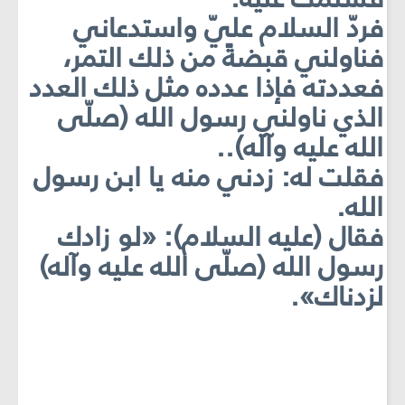
فردّ السلام عليّ واستدعاني
فناولني قبضةً من ذلك التمر،
فعددته فإذا عدده مثل ذلك العدد
الذي ناولني رسول الله (صلّى
الله عليه وآله)..
فقلت له: زدني منه يا ابن رسول
الله.
فقال (عليه السلام): «لو زادك
رسول الله (صلّى الله عليه وآله)
لزدناك».