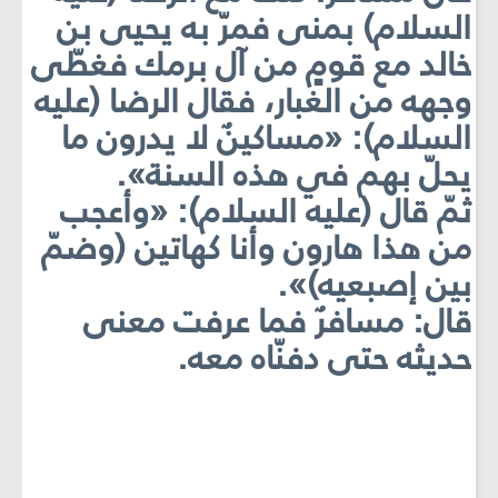
السلام) بمنى فمرّ به يحيى بن
خالد مع قومٍ من آل برمك فغطّى
وجهه من الغبار، فقال الرضا (عليه
السلام): «مساكينٌ لا يدرون ما
يحلّ بهم في هذه السنة».
ثمّ قال (عليه السلام): «وأعجب
من هذا هارون وأنا كهاتين (وضمّ
بين إصبعيه)».
قال: مسافرٌ فما عرفت معنى
حديثه حتى دفنّاه معه.