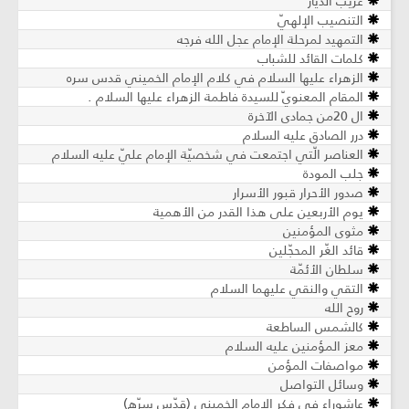
غريب الديار
التنصيب الإلهيّ
التمهيد لمرحلة الإمام عجل الله فرجه
كلمات القائد للشباب
الزهراء عليها السلام في كلام الإمام الخميني قدس سره
المقام المعنويّ للسيدة فاطمة الزهراء عليها السلام .
ال 20من جمادى الآخرة
درر الصادق عليه السلام
العناصر الّتي اجتمعت في شخصيّة الإمام عليّ عليه السلام
جلب المودة
صدور الأحرار قبور الأسرار
يوم الأربعين على هذا القدر من الأهمية
مثوى المؤمنين
قائد الغّر المحجّلين
سلطان الأئمّة
التقي والنقي عليهما السلام
روح الله
كالشمس الساطعة
معز المؤمنين عليه السلام
مواصفات المؤمن
وسائل التواصل
عاشوراء في فكر الإمام الخميني (قدّس سرّه)