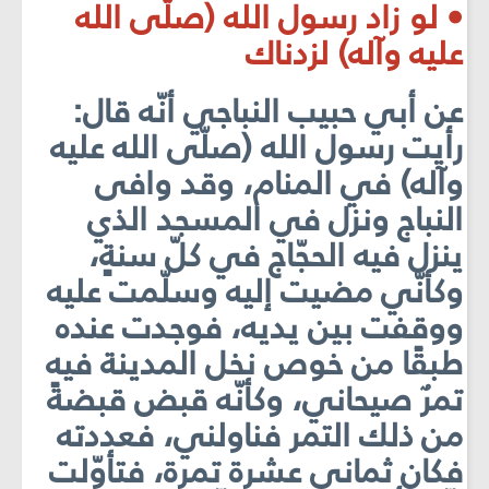
• لو زاد رسول الله (صلّى الله
عليه وآله) لزدناك
عن أبي حبيب النباجي أنّه قال:
رأيت رسول الله (صلّى الله عليه
وآله) في المنام، وقد وافى
النباج ونزل في المسجد الذي
ينزل فيه الحجّاج في كلّ سنةٍ،
وكأنّي مضيت إليه وسلّمت عليه
ووقفت بين يديه، فوجدت عنده
طبقًا من خوص نخل المدينة فيه
تمرٌ صيحاني، وكأنّه قبض قبضةً
من ذلك التمر فناولني، فعددته
فكان ثماني عشرة تمرة، فتأوّلت