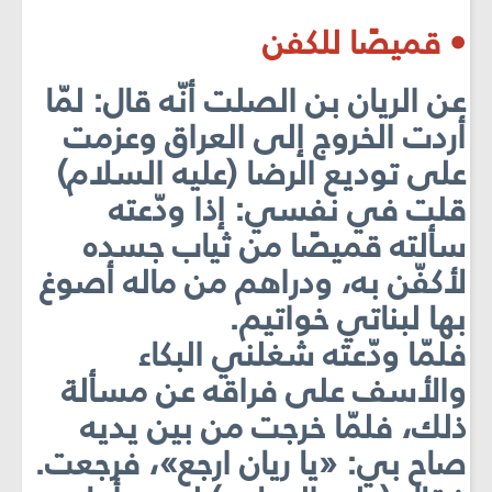
• قميصًا للكفن
عن الريان بن الصلت أنّه قال: لمّا
أردت الخروج إلى العراق وعزمت
على توديع الرضا (عليه السلام)
قلت في نفسي: إذا ودّعته
سألته قميصًا من ثياب جسده
لأكفّن به، ودراهم من ماله أصوغ
بها لبناتي خواتيم.
فلمّا ودّعته شغلني البكاء
والأسف على فراقه عن مسألة
ذلك، فلمّا خرجت من بين يديه
صاح بي: «يا ريان ارجع»، فرجعت.