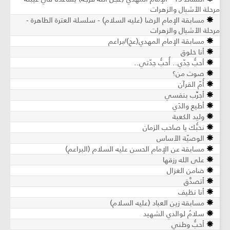
مرحلة الأشبال والزهرات
مسابقة الإمام الرضا (عليه السلام) - سلسلة العترة الطاهرة -
مرحلة الأشبال والزهرات
مسابقة الإمام المهدي(عج)/براعم
أنا خلوق
أحبُّ جدّي.. أُحبُّ جدّتي..
صوت من؟
أُمّ القرآن
أجرِّب بنفسي
أطيع والدَي
وليد الكعبة
نحبُّك يا صاحب الزمان
الوصيّة الأساس
مسابقة عن الإمام الحسن عليه السلام (البراعم)
على الله رزقها
ضامن الغزال
أتصدَّق
أنا نظيف
مسابقة زين العباد (عليه السلام)
سلامٌ لوالدي الشهيد
أحبُّ وطني