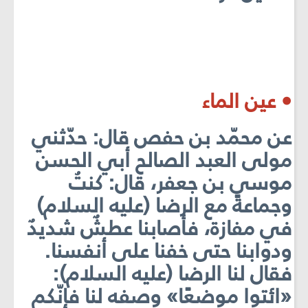
• عين الماء
عن محمّد بن حفص قال: حدّثني
مولى العبد الصالح أبي الحسن
موسى بن جعفر، قال: كنتُ
وجماعةً مع الرضا (عليه السلام)
في مفازة، فأصابنا عطشٌ شديدٌ
ودوابنا حتى خفنا على أنفسنا.
فقال لنا الرضا (عليه السلام):
«ائتوا موضعًا» وصفه لنا فإنّكم