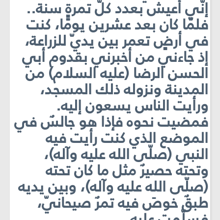
إنّي أعيش بعدد كلّ تمرةٍ سنة..
فلمّا كان بعد عشرين يومًا، كنت
في أرضٍ تعمر بين يديّ للزراعة،
إذ جاءني من أخبرني بقدوم أبي
الحسن الرضا (عليه السلام) من
المدينة ونزوله ذلك المسجد،
ورأيت الناس يسعون إليه.
فمضيت نحوه فإذا هو جالسٌ في
الموضع الذي كنت رأيت فيه
النبي (صلّى الله عليه وآله)،
وتحته حصيرٌ مثل ما كان تحته
(صلّى الله عليه وآله)، وبين يديه
طبقٌ خوصَ فيه تمرٌ صيحانيّ،
فسلّمت عليه.