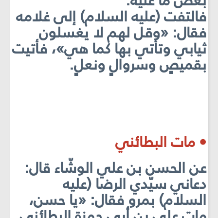
بعض ما عليه.
فالتفت (عليه السلام) إلى غلامه
فقال: «وقل لهم لا يغسلون
ثيابي وتأتي بها كما هي»، فأتيت
بقميصٍ وسروالٍ ونعلٍ.
• مات البطائني
عن الحسن بن علي الوشّاء قال:
دعاني سيّدي الرضا (عليه
السلام) بمرو فقال: «يا حسن،
مات علي بن أبي حمزة البطائني