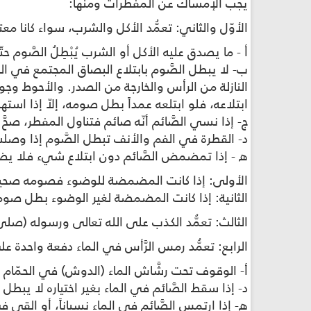
يجب الإمساك عن المفطرات ومنها:
الأوّل والثاني: تعمُّد الأكل والشرب، سواء كانا معت
أ - ما يصدق عليه الأكل أو الشرب يُبْطِلُ الصَّوم ح
ب- لا يبطل الصَّوم بابتلاع البصاق المجتمع في الف
النازلة من الرأس والخارجة من الصدر. والأحوط وجوب
ابتلاعه، فلو ابتلعه عمداً بطل صومه، إلاّ إذا استهل
ج- إذا نسي الصَّائم أنّه صائم فتناول المفطر، ص
د- القطرة في الفم والأنف تبطل الصَّوم إذا وصل
ه - إذا تمضمض الصَّائم دون ابتلاع شي‏ء فلا يضرّ
الأولى: إذا كانت المضمضة للوضوء فصومه صحيح، 
الثانية: إذا كانت المضمضة لغير الوضوء بطل صومه
الثالث: تعمُّد الكذب على الله تعالى ورسوله (صلى ا
الرابع: تعمُّد رمس الرَّأس في الماء دفعة واحدة على
أ- الوقوف تحت رشَّاش الماء (الدوش) في الحمّام لا 
د- إذا سقط الصَّائم في الماء بغير اختياره لا يبطل ا
ه- إذا ارتمس الصَّائم في الماء نسياناً، أو القي في 