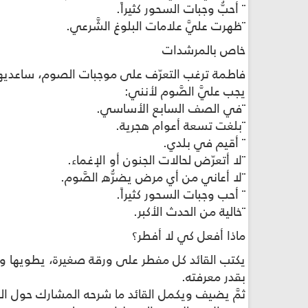
¨ أحبُّ وجبات السحور كثيراً.
¨ظهرت عليَّ علامات البلوغ الشَّرعي.
خاص بالمرشدات
فاطمة ترغب التعرّف على موجبات الصوم، ساعديها من خلال وضع 
يجب عليَّ الصَّوم لأنني:
¨في الصف السابع الأساسي.
¨بلغت تسعة أعوام هجرية.
¨ أقيم في بلدي.
¨لا أتعرّض لحالات الجنون أو الإغماء.
¨لا أعاني من أي مرض يضرُّه الصَّوم.
¨ أحب وجبات السحور كثيراً.
¨خالية من الحدث الأكبر.
ماذا أفعل كي لا أفطر؟
يكتب القائد كل مفطر على ورقة صغيرة، يطويها و
بقدر معرفته.
ثمَّ يضيف ويكمل القائد ما شرحه المشارك حول ال