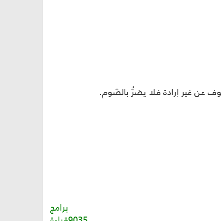
ف عن غير إرادة فلا يضرُّ بالصَّوم.
برامج
9035قراءة