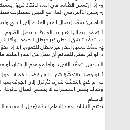
و- إذا ارتمس الصَّائم في الماء لإنقاذ غريق يمس
ز- رمس الرَّأس في الماء مع الجهل بمفطريتّه مب
الخامس: تعمُّد إيصال الغبار الغليظ إلى الحلق وابتل
أ- تعمُّد إيصال الغبار غير الغليظ لا يبطل الصَّوم.
ب- تعمُّد تنشق الدخان غير مبطل للصوم، وأمّا شرب
ج- تعمُّد تنشق البخار غير مبطل للصوم، إلا إذا تحوّ
د- لو لم يمكن للصائم أن يتحرّز عن الغبار الغليظ فل
السادس: تعمُّد القيء، وأما مع عدم الإختيار، أو مع 
أ- لو وصل بالتجشّؤ شيء إلى فضاء الفم لا يجوز ب
ب- لو خرج بالتجشُّؤ شيء ثمَّ نزل إلى الجوف بغير اختي
وهناك بعض المفطرات لا يسمح المجال لذكرها، نتع
الإختتام:
يختتم النشاط بدعاء الإمام الحجَّة (عجل الله فرجه الش