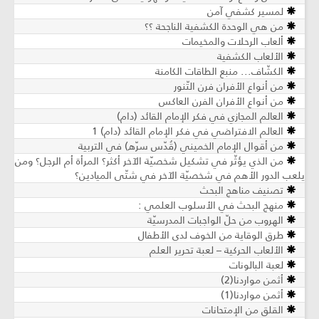
لمسير كشفي آمن
من هي الوحدة الكشفية الناجحة ؟؟
ألعاب الرحلات والمخيمات
الألعاب الكشفية
الكشّاف... منبع الطاقات الكامنة
من أنواع الأفران فرن التّنور
من أنواع الأفران الفرن العاكس
العالم المجازي في فكر الإمام القائد (دام)
العالم الافتراضي في فكر الإمام القائد (دام) 1
من أقوال الإمام الخميني (قُدّس سرّه) في التربية
من الذي يؤثّر في تشكيل شخصيّة الآخر أكثر؟ المرأة أم الرجل؟ ومن
يلعب الدور الأهم في شخصيّة الآخر في شتّى الميادين؟
تصنيف مناهج البحث
منهج البحث في الأسلوب العلمي :
الهروب من حلّ الواجبات المدرسيّة
طرق الوقاية من الخوف لدى الأطفال
الألعاب الحركية – لعبة تحرير العلم
لعبة البالونات
أثمن مواردنا(2)
أثمن مواردنا(1)
القلق من الإمتحانات