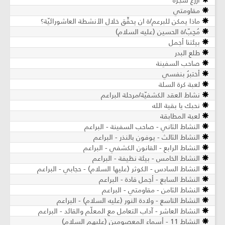
أزرع شجرة
مقاومتي
ماذا يمكن للبرعم/ة ان يحقِّق خلال الأنشطة العاشورائيّة؟
مُحِبّ/ة الحسين (عليه السلام)
بيئتنا أجمل
طلع البدر
صاحب السفينة
أختبرُ بنفسي
لعبة كرة السلة
نشاط العقد الكشفيّة/مرحلة البراعم
نحبك يا بقية الله
لعبة المطابقة
النشاط الثاني - صاحب السفينة - البراعم
النشاط الثالث - يوفون بالنذر - البراعم
النشاط الرابع - القانون الكشفي - البراعم
النشاط الخامس - بيئة نظيفة - البراعم
النشاط السادس - الكوثر (عليها السلام) - حجابي - البراعم
النشاط السابع - أجمل قادة - البراعم
النشاط الثامن - مقاومتي - البراعم
النشاط التاسع - ولادة النور (عليه السلام) - البراعم
النشاط العاشر - آداب التعامل مع المعلّم والقائد - البراعم
النشاط 11 - أسماء المعصومين (عليهم السلام)