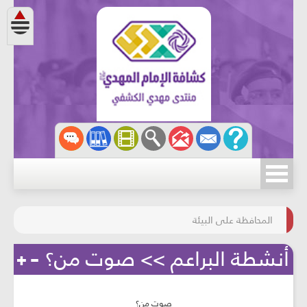
مسابقة الركب الحسينيّ
المحافظة على البيئة
أنشطة البراعم >> صوت من؟
صوت من؟