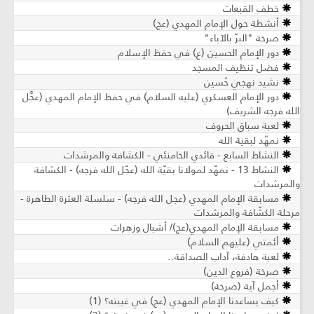
خطف القبعات
أنشطة حول الإمام المهدي (عج)
صرخة "البرّ بالآباء"
دور الإمام الحسين (ع) في حفظ الإسلام
فضل تنظيف المسجد
نشيد نهجي حُسين
دور الإمام العسكري (عليه السلام) في حفظ الإمام المهدي (عجَّل
الله فرجه الشريف)
لعبة سباق الحروف
نمهّد لبقية الله
النشاط السابع - قائدي الخامنئي - الكشافة والمرشدات
النشاط 13 - نمهّد لمولانا بقيّة الله (عجّل الله فرجه) - الكشافة
والمرشدات
مسابقة الإمام المهدي (عجل الله فرجه) - سلسلة العترة الطاهرة -
مرحلة الكشّافة والمرشدات
مسابقة الإمام المهدي(عج)/ أشبال وزهرات
أئمتي (عليهم السلام)
لعبة هادفة، آداب الصداقة..
صرخة (فروع الدين)
أجمل آية (صرخة)
كيف يساعدنا الإمام المهدي (عج) في غيبته؟ (1)