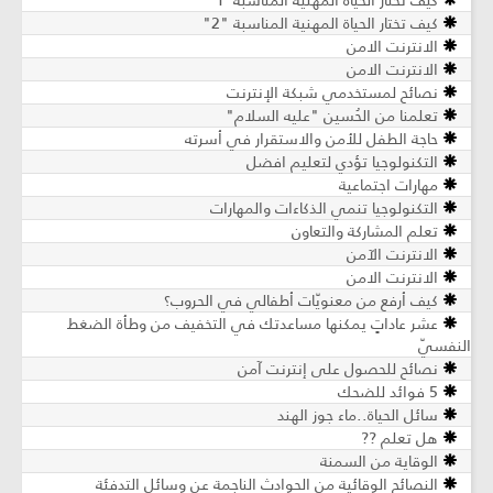
كيف تختار الحياة المهنية المناسبة"1"
كيف تختار الحياة المهنية المناسبة "2"
الانترنت الامن
الانترنت الامن
نصائح لمستخدمي شبكة الإنترنت
تعلمنا من الحُسين "عليه السلام"
حاجة الطفل للأمن والاستقرار في أسرته
التكنولوجيا تؤدي لتعليم افضل
مهارات اجتماعية
التكنولوجيا تنمي الذكاءات والمهارات
تعلم المشاركة والتعاون
الانترنت الآمن
الانترنت الامن
كيف أرفع من معنويّات أطفالي في الحروب؟
عشر عاداتٍ يمكنها مساعدتك في التخفيف من وطأة الضغط
النفسيّ
نصائح للحصول على إنترنت آمن
5 فوائد للضحك
سائل الحياة..ماء جوز الهند
هل تعلم ??
الوقاية من السمنة
النصائح الوقائية من الحوادث الناجمة عن وسائل التدفئة