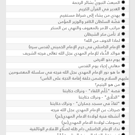
المبعث النبويّ بشائر الرحمة
الغدير في القرآن الكريم
يهدي من يشاء إلى صراط مستقيم
قصّة السلطان الكافر والوزير المؤمن
مراتب الأمر بالمعروف والنهي عن المنكر
لا تأمن مكر الشيطان
لماذا الخوف من الله؟
الإمام الخامنئي في حرم الإمام الخميني (قدس سره)
فوائد الدُّعاء للإمام المهدي عجل الله تعالى فرجه الشريف
يوم دحو الارض
معاني إحياء يوم القدس
ما هو دور الإمام المهدي عجل الله فرجه في سلسلة المعصومين
عليهم السلام وضمن حلقة إقامة الحجة على الناس؟
من هو اليتيم؟
قصة "حُلُم اللقاء" - ونراك حكايتنا
"الحلّاق" - ونراك حكايتنا
"لقاءٌ في مسجد جمكران" - ونراك حكايتنا
صرخات عن الإمام المهدي عجل الله فرجه
أنشطة فنية لولادة الامام المهدي(عج)
رسومات لولادة الامام المهدي(عج)
نداء الإمام الخامنئي دام ظله لصنّاع الأفلام الوثائقية