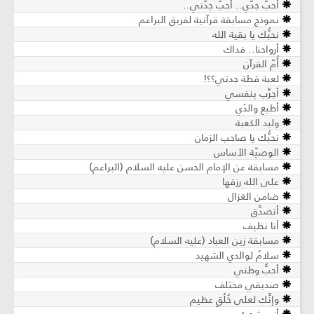
أحبُّ جدّي.. أُحبُّ جدّتي..
نموذج مسابقة قرآنية لفربق البراعم
نحبُّك يا بقية الله
أرواحنا.. فداك
أُمّ القرآن
لعبة قطة جدتي؟؟!
أجرِّب بنفسي
أطيع والدَي
وليد الكعبة
نحبُّك يا صاحب الزمان
الوصيّة الأساس
مسابقة عن الإمام الحسن عليه السلام (البراعم)
على الله رزقها
ضامن الغزال
أتصدَّق
أنا نظيف
مسابقة زين العباد (عليه السلام)
سلامٌ لوالدي الشهيد
أحبُّ وطني
صديقي مختلف
وإنَّك لعلى خُلُقٍ عظيم