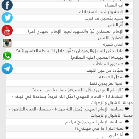
أبو الفقراء
البيئة وترشيد الاستهلاك
نشيد بحُسين قد كبرت
أُمّ البنين
الإمام العسكري (ع) والتمهيد لغيبة الإمام المهدي (عج)
الصادق الأمين
أغنى شجرة
ماذا يمكن للشبل/الزهرة ان يحقِّق خلال الأنشطة العاشورائيّة؟
حبيب/ة الحسين (عليه السلام)
صندوق المفاجآت
سجّادة من حبل الليف
سجلّ الطبيعة
لعبة لغز بدون نقط
"الإمام المهدي (عجّل الله فرجه) يساعدنا في غيبته"
النشاط 13 - الإمام المهدي (عجّل الله فرجه) يساعدنا في غيبته -
مرحلة الأشبال والزهرات
مسابقة الإمام المهدي (عجل الله فرجه) - سلسلة العترة الطاهرة -
مرحلة الأشبال والزهرات
مسابقة الإمام المهدي(عج)/براعم
لعبة احزر!! ما هي مهنتي؟؟
أنا خلوق