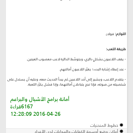
اللوازم:
فولار.
طريقة اللعب:
- يقف اللاعبون بشكلٍ دائري، ويتوسّط الدائرة لاعب معصوب العينين.
- عند إعطاء إشارة البدء،؛ يغيّر اللاعبون أماكنهم.
- يتقدم اللاعب، ويشير إلى أحد اللاعبين ثم يبدأ الحديث معه، وعليه أن يستدل على
شخصيته من صوته، فإذا نجح يتبادلان أماكنهما، وإذا فشل يكرّر اللعبة.
أمانة برامج الأشبال والبراعم
6167قراءة
2016-04-26 12:28:09
خطوط المنحنيات
أماكن وضع أوسمة الكفايات والهوايات لدى الأفراد