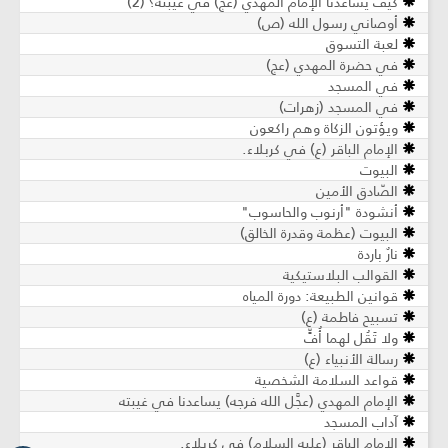
كيف يساعدنا الإمام المهدي (عج) في غيبته؟ (2)
أوصاني رسول الله (ص)
لعبة التسوق
في حضرة المهدي (عج)
في المسجد
في المسجد (زهرات)
ويؤتون الزكاة وهم راكعون
الإمام الباقر (ع) في كربلاء.
البيوت
الصّادق الأمين
أنشودة "أرنوب والحاسوب"
البيوت (عظمة وقدرة الخالق)
نارٌ باردة
القوالب البلاستيكية
قوانين الطبيعة: دورة المياه
تسبيح فاطمة (ع)
ولا تَقُل لهما أُفٍّ
رسالة الأنبياء (ع)
قواعد السلامة الشخصية
الإمام المهدي (عجَّل الله فرجه) يساعدنا في غيبته
آداب المسجد
الإمام الباقر (عليه السلام) في كربلاء.