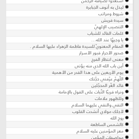
استعدوا لضيافة الرحمن
ليذل به أنوف الجبابرة
شروط ومراتب
سيدة قريش
التنصيب الإلهيّ
كلمات القائد للشباب
يا وجيهًا عند الله...
المقام المعنويّ للسيدة فاطمة الزهراء عليها السلام .
صدور الأحرار قبور الأسرار
معنى انتظار الفرج
أين باب الله الذي منه يؤتى
يوم الأربعين على هذا القدر من الأهمية
اللّهمّ عرّفني حجّتك
قائد الغّر المحجّلين
ونراه قريبًا الثّبات على القول بالإمامة
وللظهور علامات
التقي والنقي عليهما السلام
لأجلك مولاي أنشدت القلوب
روح الله
كالشمس الساطعة
معز المؤمنين عليه السلام
مواصفات المؤمن