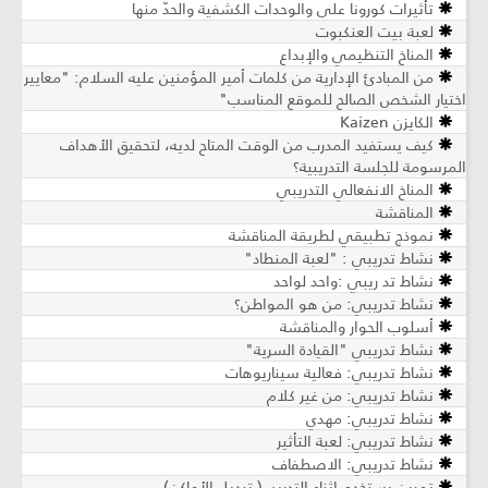
تأثيرات كورونا على والوحدات الكشفية والحدّ منها
لعبة بيت العنكبوت
المناخ التنظيمي والإبداع
من المبادئ الإدارية من كلمات أمير المؤمنين عليه السلام: "معايير
اختيار الشخص الصالح للموقع المناسب"
الكايزن Kaizen
كيف يستفيد المدرب من الوقت المتاح لديه، لتحقيق الأهداف
المرسومة للجلسة التدريبية؟
المناخ الانفعالي التدريبي
المناقشة
نموذج تطبيقي لطريقة المناقشة
نشاط تدريبي : "لعبة المنطاد"
نشاط تد ريبي :واحد لواحد
نشاط تدريبي: من هو المواطن؟
أسلوب الحوار والمناقشة
نشاط تدريبي "القيادة السرية"
نشاط تدريبي: فعالية سيناريوهات
نشاط تدريبي: من غير كلام
نشاط تدريبي: مهدي
نشاط تدريبي: لعبة التأثير
نشاط تدريبي: الاصطفاف
تمرين يستخدم اثناء التدريب( تبديل الأماكن)