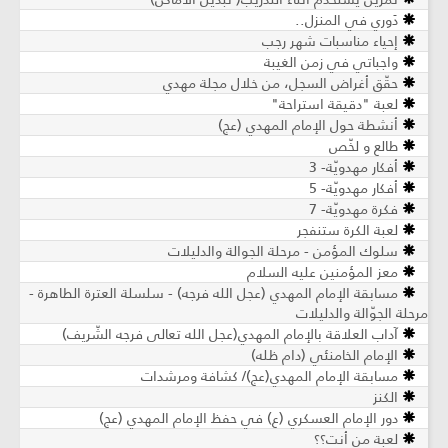
دَوري في المنزل..
إحياء مناسبات شهر رجب
واجباتي في زمن الغيبة
حقّق أغراض السجل، من خلال مجلة مهدي
لعبة "دقيقة استراحة"
أنشطة حول الإمام المهدي (عج)
طالع و لخّص
أفكار مهدويّة- 3
أفكار مهدويّة- 5
فكرة مهدويّة- 7
لعبة الكرة ستنفجر
سلوك المؤمن - مرحلة الجوالة والدليلات
معز المؤمنين عليه السلام
مسابقة الإمام المهدي (عجل الله فرجه) - سلسلة العترة الطاهرة -
مرحلة الجوّالة والدليلات
آداب العلاقة بالإمام المهدي(عجل الله تعالى فرجه الشّريف)
الإمام الخامنئي (دام ظله)
مسابقة الإمام المهدي(عج)/ كشافة ومرشدات
الكنز
دور الإمام العسكري (ع) في حفظ الإمام المهدي (عج)
لعبة من أنت؟؟