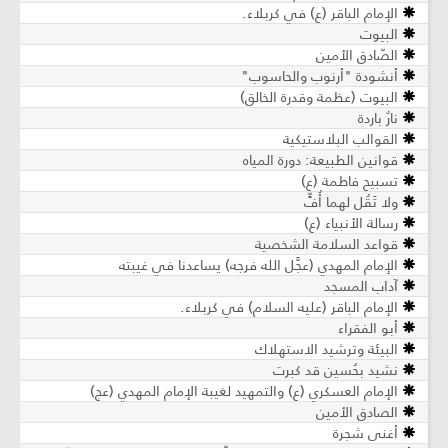
الإمام الباقر (ع) في كربلاء.
البيوت
الصّادق الأمين
أنشودة "أرنوب والحاسوب"
البيوت (عظمة وقدرة الخالق)
نارٌ باردة
القوالب البلاستيكية
قوانين الطبيعة: دورة المياه
تسبيح فاطمة (ع)
ولا تَقُل لهما أُفٍّ
رسالة الأنبياء (ع)
قواعد السلامة الشخصية
الإمام المهدي (عجَّل الله فرجه) يساعدنا في غيبته
آداب المسجد
الإمام الباقر (عليه السلام) في كربلاء.
أبو الفقراء
البيئة وترشيد الاستهلاك
نشيد بحُسين قد كبرت
الإمام العسكري (ع) والتمهيد لغيبة الإمام المهدي (عج)
الصادق الأمين
أغنى شجرة