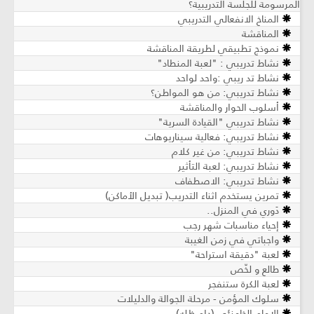
المرسومة للجلسة التدريبية؟
المناخ الانفعالي التدريبي
المناقشة
نموذج تطبيقي لطريقة المناقشة
نشاط تدريبي : "لعبة المنطاد"
نشاط تد ريبي :واحد لواحد
نشاط تدريبي: من هو المواطن؟
أسلوب الحوار والمناقشة
نشاط تدريبي "القيادة السرية"
نشاط تدريبي: فعالية سيناريوهات
نشاط تدريبي: من غير كلام
نشاط تدريبي: لعبة التأثير
نشاط تدريبي: الاصطفاف
تمرين يستخدم اثناء التدريب( تبديل الأماكن)
دَوري في المنزل..
إحياء مناسبات شهر رجب
واجباتي في زمن الغيبة
لعبة "دقيقة استراحة"
طالع و لخّص
لعبة الكرة ستنفجر
سلوك المؤمن - مرحلة الجوالة والدليلات
الإمام الخامنئي (دام ظله)