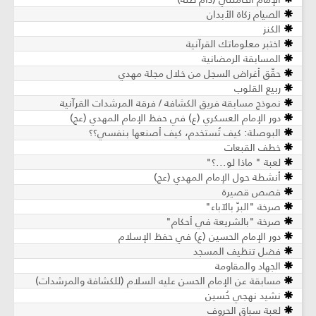
الصيام زكاة الأبدان
الكنز
اختبر معلوماتك القرآنية
المسابقة الرمضانية
حقّق أغراض السجل من خلال مجلة مهدي
ربيع القلوب
نموذج مسابقة فريق الكشافة / فرقة المرشدات القرآنية
دور الإمام العسكري (ع) في حفظ الإمام المهدي (عج)
البوصلة: كيف تُستخدم، كيف أصنعها بنفسي؟؟
خطف القبعات
لعبة " ماذا لو...؟"
أنشطة حول الإمام المهدي (عج)
قصص قصيرة
صرخة "البرّ بالآباء"
صرخة "بالشريعة في أحكام"
دور الإمام الحسين (ع) في حفظ الإسلام
فضل تنظيف المسجد
الجهاد والمقاومة
مسابقة عن الإمام الحسن عليه السلام (للكشافة والمرشدات)
نشيد نهجي حُسين
لعبة سباق الحروف