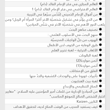
العالم المجازي في فكر الإمام القائد (دام)
العالم الافتراضي في فكر الإمام القائد (دام) 1
من أقوال الإمام الخميني (قُدّس سرّه) في التربية
من الذي يؤثّر في تشكيل شخصيّة الآخر أكثر؟ المرأة أم الرجل؟ ومن
يلعب الدور الأهم في شخصيّة الآخر في شتّى الميادين؟
تصنيف مناهج البحث
منهج البحث في الأسلوب العلمي :
الهروب من حلّ الواجبات المدرسيّة
طرق الوقاية من الخوف لدى الأطفال
الألعاب الحركية – لعبة تحرير العلم
لعبة البالونات
أثمن مواردنا(2)
أثمن مواردنا(1)
القلق من الإمتحانات
تأثيرات كورونا على والوحدات الكشفية والحدّ منها
لعبة بيت العنكبوت
المناخ التنظيمي والإبداع
من المبادئ الإدارية من كلمات أمير المؤمنين عليه السلام: "معايير
اختيار الشخص الصالح للموقع المناسب"
الكايزن Kaizen
كيف يستفيد المدرب من الوقت المتاح لديه، لتحقيق الأهداف