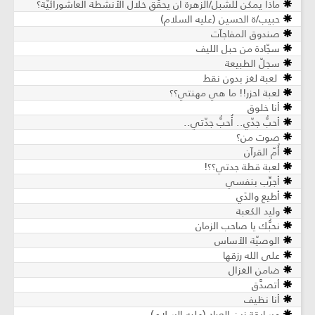
ماذا يمكن للشبل/الزهرة ان يحقِّق خلال الأنشطة العاشورائيّة؟
حبيب/ة الحسين (عليه السلام)
صندوق المفاجآت
سجّادة من حبل الليف
سجلّ الطبيعة
لعبة لغز بدون نقط
لعبة احزر!! ما هي مهنتي؟؟
أنا خلوق
أحبُّ جدّي.. أُحبُّ جدّتي..
صوت من؟
أُمّ القرآن
لعبة قطة جدتي؟؟!
أجرِّب بنفسي
أطيع والدَي
وليد الكعبة
نحبُّك يا صاحب الزمان
الوصيّة الأساس
على الله رزقها
ضامن الغزال
أتصدَّق
أنا نظيف
مسابقة زين العباد (عليه السلام)