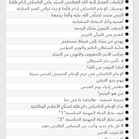
الكلمات القصار لآية الله العظمى السيّد علي الخامنئي (دام ظلّه)
توصيات الإمام الخامنئي (دام ظلّه) لإحياء ليالي القدر المباركة
النبي محمد (صلّى الله عليه وآله) يجمعنا
أهمية وآثار المناجاة الشعبانية
المبعث النبويّ بشائر الرحمة
الغدير في القرآن الكريم
يهدي من يشاء إلى صراط مستقيم
قصّة السلطان الكافر والوزير المؤمن
مراتب الأمر بالمعروف والنهي عن المنكر
لا تأمن مكر الشيطان
لماذا الخوف من الله؟
الإمام الخامنئي في حرم الإمام الخميني (قدس سره)
يوم دحو الارض
معاني إحياء يوم القدس
من هو اليتيم؟
صرخة كشفية - هالبحارة ما في منا
نداء الإمام الخامنئي دام ظله لصنّاع الأفلام الوثائقية
كيف تختار الحياة المهنية المناسبة"1"
كيف تختار الحياة المهنية المناسبة "2"
# كل عام جديد وأنت عن الرصاص الطايش بعيد
الانترنت الامن
الانترنت الامن