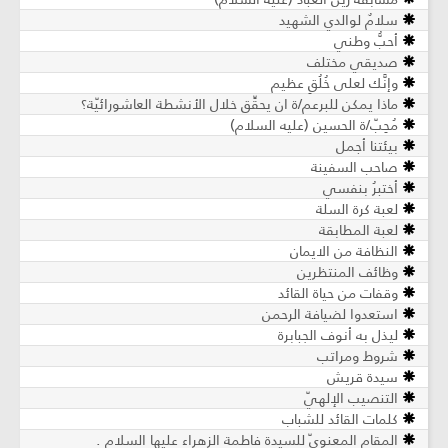
سلامٌ لوالدي الشهيد
أحبُّ وطني
صديقي مختلف
وإنَّك لعلى خُلُقٍ عظيم
ماذا يمكن للبرعم/ة ان يحقِّق خلال الأنشطة العاشورائيّة؟
مُحِبّ/ة الحسين (عليه السلام)
بيئتنا أجمل
صاحب السفينة
أختبرُ بنفسي
لعبة كرة السلة
لعبة المطابقة
النظافة من الايمان
وظائف المنتظرين
وقفات من حياة القائد
استعدوا لضيافة الرحمن
ليذل به أنوف الجبابرة
شروط ومراتب
سيدة قريش
التنصيب الإلهيّ
كلمات القائد للشباب
المقام المعنويّ للسيدة فاطمة الزهراء عليها السلام .