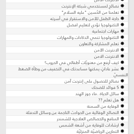
نصائح لمستخدمي شبكة الإنترنت
تعلمنا من الحُسين "عليه السلام"
حاجة الطفل للأمن والاستقرار في أسرته
التكنولوجيا تؤدي لتعليم افضل
مهارات اجتماعية
التكنولوجيا تنمي الذكاءات والمهارات
تعلم المشاركة والتعاون
الانترنت الآمن
الانترنت الامن
كيف أرفع من معنويّات أطفالي في الحروب؟
عشر عاداتٍ يمكنها مساعدتك في التخفيف من وطأة الضغط
النفسيّ
نصائح للحصول على إنترنت آمن
5 فوائد للضحك
سائل الحياة..ماء جوز الهند
هل تعلم ??
الوقاية من السمنة
النصائح الوقائية من الحوادث الناجمة عن وسائل التدفئة
المنافع والخصائص العلاجية للشمندر
ارشادات للوقاية من أشعة الشمس
التمارين الرياضيّة المنزليّة