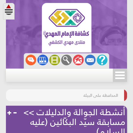
مسابقة الركب الحسينيّ
المحافظة على البيئة
أنشطة الجوالة والدليلات >>
مسابقة سيّد البكّائين (عليه
السلام)