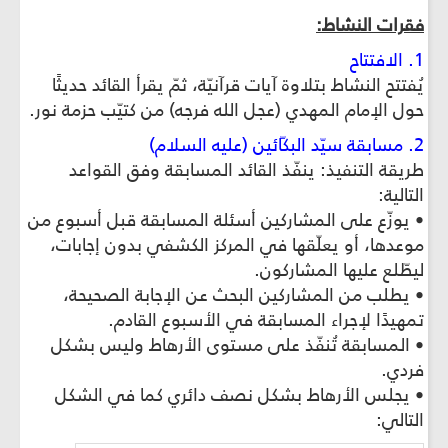
فقرات النشاط:
1. الافتتاح
يُفتتح النشاط بتلاوة آيات قرآنيّة، ثمّ يقرأ القائد حديثًا
حول الإمام المهدي (عجل الله فرجه) من كتيّب حزمة نور.
2. مسابقة سيّد البكّائين (عليه السلام)
طريقة التنفيذ: ينفّذ القائد المسابقة وفق القواعد
التالية:
• يوزّع على المشاركين أسئلة المسابقة قبل أسبوع من
موعدها، أو يعلّقها في المركز الكشفي بدون إجابات،
ليطّلع عليها المشاركون.
• يطلب من المشاركين البحث عن الإجابة الصحيحة،
تمهيدًا لإجراء المسابقة في الأسبوع القادم.
• المسابقة تُنفّذ على مستوى الأرهاط وليس بشكل
فردي.
• يجلس الأرهاط بشكل نصف دائري كما في الشكل
التالي: