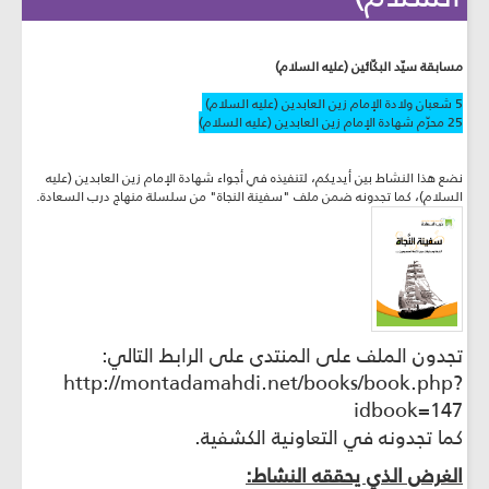
مسابقة سيّد البكّائين (عليه السلام)
5 شعبان ولادة الإمام زين العابدين (عليه السلام)
25 محرّم شهادة الإمام زين العابدين (عليه السلام)
نضع هذا النشاط بين أيديكم، لتنفيذه في أجواء شهادة الإمام زين العابدين (عليه
السلام)، كما تجدونه ضمن ملف "سفينة النجاة" من سلسلة منهاج درب السعادة.
تجدون الملف على المنتدى على الرابط التالي:
http://montadamahdi.net/books/book.php?
idbook=147
كما تجدونه في التعاونية الكشفية.
الغرض الذي يحققه النشاط: