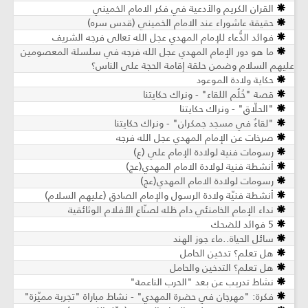
القران الكريم والأدعية في فكر الامام الخميني
حقيقة عاشوراء عند الامام الخميني (قدس سره)
فوائد الدُّعاء للإمام المهدي عجل الله تعالى فرجه الشريف
ما هو دور الإمام المهدي عجل الله فرجه في سلسلة المعصومين
عليهم السلام وضمن حلقة إقامة الحجة على الناس؟
حكاية ولادة الموعود
قصة "حُلُم اللقاء" - ونراك حكايتنا
"الحلّاق" - ونراك حكايتنا
"لقاءٌ في مسجد جمكران" - ونراك حكايتنا
صرخات عن الإمام المهدي عجل الله فرجه
رسومات فنية لولادة الإمام علي (ع)
أنشطة فنية لولادة الامام المهدي(عج)
رسومات لولادة الامام المهدي(عج)
أنشطة فنيّة ولادة الرسول والإمام الصادق (عليهم السلام)
نداء الإمام الخامنئي دام ظله لصنّاع الأفلام الوثائقية
5 فوائد للضحك
سائل الحياة..ماء جوز الهند
هل تعلم؟ تدخين الحامل
هل تعلم؟ التدخين والحامل
نشاط تدريب عن بعد "الحرب الناعمة"
فكرة: "مهرجان في حضرة المهدي" - نشاط مباراة "تجربة مميّزة"