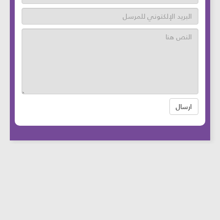
ارسال
عدد زوار الموقع: 46768285 آخر تحديث:
2025-
08-12
الساعة: 12:05 بتوقيت بيروت