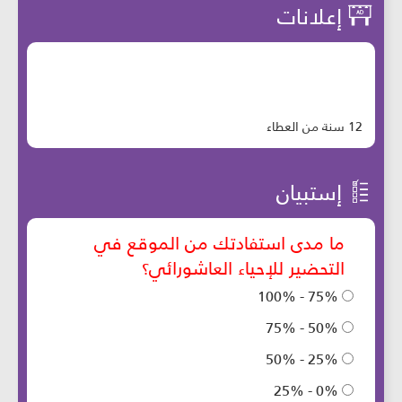
إعلانات
12 سنة من العطاء
إستبيان