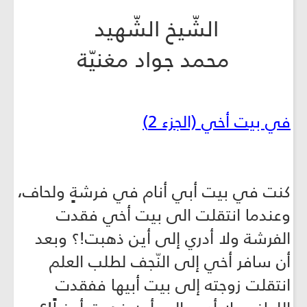
الشّيخ الشّهيد
محمد جواد مغنيّة
في بيت أخي (الجزء 2)
كنت في بيت أبي أنام في فرشةٍ ولحاف،
وعندما انتقلت الى بيت أخي فقدت
الفرشة ولا أدري إلى أين ذهبت!؟ وبعد
أن سافر أخي إلى النّجف لطلب العلم
انتقلت زوجته إلى بيت أبيها ففقدت