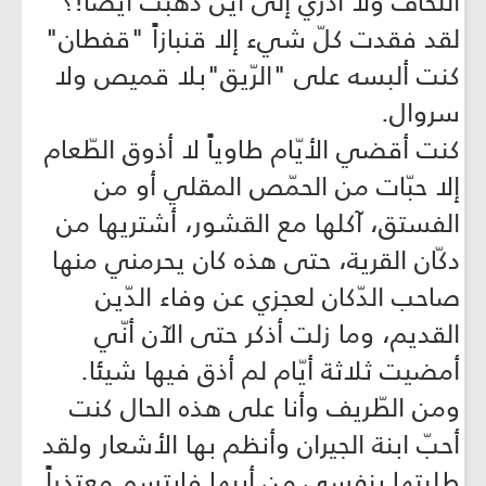
اللحاف ولا أدري إلى أين ذهبت أيضاً!؟
لقد فقدت كلّ شيء إلا قنبازاً "قفطان"
كنت ألبسه على "الرّيق"بلا قميص ولا
سروال.
كنت أقضي الأيّام طاوياً لا أذوق الطّعام
إلا حبّات من الحمّص المقلي أو من
الفستق، آكلها مع القشور، أشتريها من
دكّان القرية، حتى هذه كان يحرمني منها
صاحب الدّكان لعجزي عن وفاء الدّين
القديم، وما زلت أذكر حتى الآن أنّي
أمضيت ثلاثة أيّام لم أذق فيها شيئا.
ومن الطّريف وأنا على هذه الحال كنت
أحبّ ابنة الجيران وأنظم بها الأشعار ولقد
طلبتها بنفسي من أبيها فابتسم معتذراً