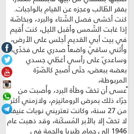
بفقر الطّالب وعجزه عن القيام بالواجبات.
كنت أخشى فصل الشّتاء والبرد، وبخاصّة
إذا غابت الشّمس وأقبل الليل، كنت أُقيم
في بيت أبي القديم أجلس على الأرض،
وأُثني ساقيّ واضعاً صدري على فخذَي،
وساعديّ على رأسي أغطّي جسدي
بعضه ببعض، حتّى أصبح كالصّرّة
المربوطة،
ًعسى أن تخفّ وطأة البرد، وأُصبت من
جرّاء ذلك بمرض الروماتيزم، ولازمني أكثر
من 27 سنة، وكانت تعتريني نوبات عنيفة
لا تخفّ إلا بالأبر المُسكّنة، وقد ذهبت عام
1946 إلى حمام طبريا والحمة في