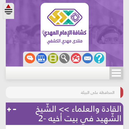
مسابقة الركب الحسينيّ
المحافظة على البيئة
القادة والعلماء >> الشّيخ
الشّهيد في بيت أخيه -2