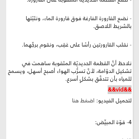
- نضع القارورة الفارغة فوق قارورة الماء، ونثبّتها
بالشريط اللاصق.
- نقلب القارورتين رأسًا على عَقِب، ونقوم برجِّهما.
نلاحظ أنَّ القطعة الحديديّة المثقوبة ساهمت في
تشكيل الدوّامة، لأنَّ تسرُّب الهواء أصبح أسهل، ويسمح
للمياه بأن تتدفَّق بشكلٍ أسرع.
&&vid&&
لتحميل الفيديو:
اضغط هنا
4- قوّة المبيِّض: