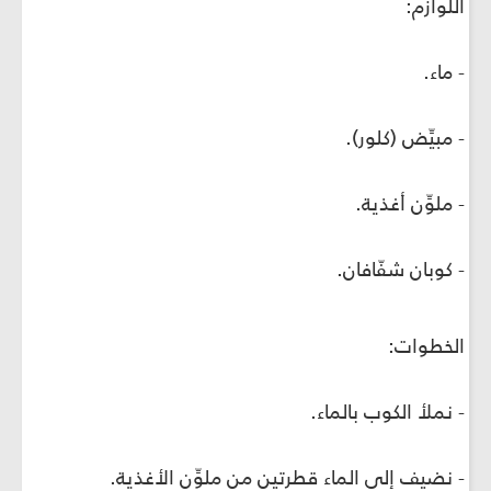
اللوازم:
- ماء.
- مبيِّض (كلور).
- ملوِّن أغذية.
- كوبان شفّافان.
الخطوات:
- نملأ الكوب بالماء.
- نضيف إلى الماء قطرتين من ملوِّن الأغذية.