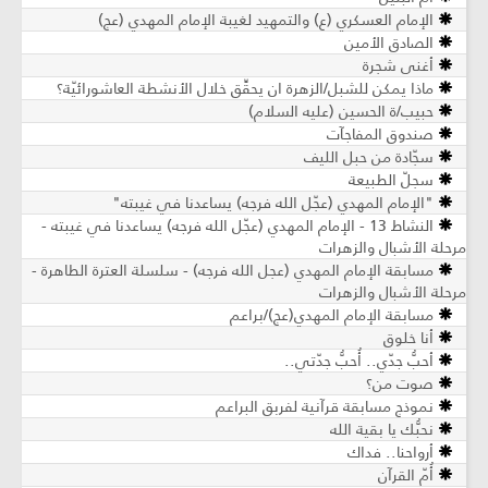
الإمام العسكري (ع) والتمهيد لغيبة الإمام المهدي (عج)
الصادق الأمين
أغنى شجرة
ماذا يمكن للشبل/الزهرة ان يحقِّق خلال الأنشطة العاشورائيّة؟
حبيب/ة الحسين (عليه السلام)
صندوق المفاجآت
سجّادة من حبل الليف
سجلّ الطبيعة
"الإمام المهدي (عجّل الله فرجه) يساعدنا في غيبته"
النشاط 13 - الإمام المهدي (عجّل الله فرجه) يساعدنا في غيبته -
مرحلة الأشبال والزهرات
مسابقة الإمام المهدي (عجل الله فرجه) - سلسلة العترة الطاهرة -
مرحلة الأشبال والزهرات
مسابقة الإمام المهدي(عج)/براعم
أنا خلوق
أحبُّ جدّي.. أُحبُّ جدّتي..
صوت من؟
نموذج مسابقة قرآنية لفربق البراعم
نحبُّك يا بقية الله
أرواحنا.. فداك
أُمّ القرآن