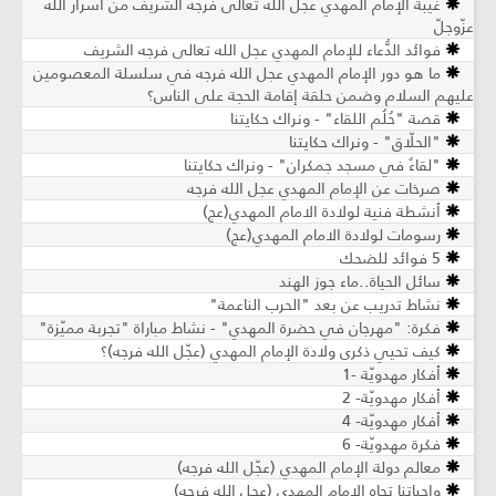
غيبة الإمام المهدي عجل الله تعالى فرجه الشريف من أسرار الله
عزّوجلّ
فوائد الدُّعاء للإمام المهدي عجل الله تعالى فرجه الشريف
ما هو دور الإمام المهدي عجل الله فرجه في سلسلة المعصومين
عليهم السلام وضمن حلقة إقامة الحجة على الناس؟
قصة "حُلُم اللقاء" - ونراك حكايتنا
"الحلّاق" - ونراك حكايتنا
"لقاءٌ في مسجد جمكران" - ونراك حكايتنا
صرخات عن الإمام المهدي عجل الله فرجه
أنشطة فنية لولادة الامام المهدي(عج)
رسومات لولادة الامام المهدي(عج)
5 فوائد للضحك
سائل الحياة..ماء جوز الهند
نشاط تدريب عن بعد "الحرب الناعمة"
فكرة: "مهرجان في حضرة المهدي" - نشاط مباراة "تجربة مميّزة"
كيف تحيي ذكرى ولادة الإمام المهدي (عجّل الله فرجه)؟
أفكار مهدويّة -1
أفكار مهدويّة- 2
أفكار مهدويّة- 4
فكرة مهدويّة- 6
معالم دولة الإمام المهدي (عجّل الله فرجه)
واجباتنا تجاه الإمام المهدي (عجل الله فرجه)