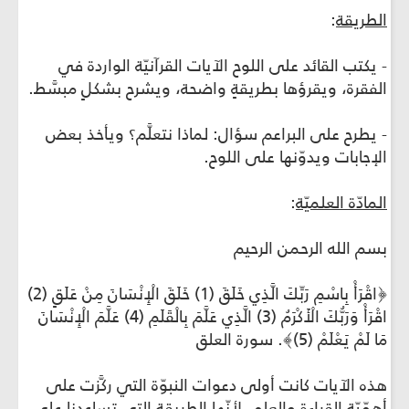
الطريقة
:
- يكتب القائد على اللوح الآيات القرآنيّة الواردة في
الفقرة، ويقرؤها بطريقةٍ واضحة، ويشرح بشكلٍ مبسَّط.
- يطرح على البراعم سؤال: لماذا نتعلَّم؟ ويأخذ بعض
الإجابات ويدوّنها على اللوح.
المادّة العلميّة
:
بسم الله الرحمن الرحيم
﴿اقْرَأْ بِاسْمِ رَبِّكَ الَّذِي خَلَقَ (1) خَلَقَ الْإِنْسَانَ مِنْ عَلَقٍ (2)
اقْرَأْ وَرَبُّكَ الْأَكْرَمُ (3) الَّذِي عَلَّمَ بِالْقَلَمِ (4) عَلَّمَ الْإِنْسَانَ
مَا لَمْ يَعْلَمْ (5)﴾. سورة العلق
هذه الآيات كانت أولى دعوات النبوّة التي ركَّزت على
أهمّيّة القراءة والعلم، لأنّها الطريقة التي تساعدنا على