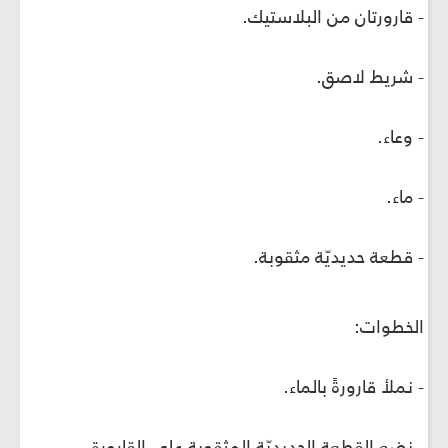
- قارورتان من البلاستيك.
- شريط لاصق.
- وعاء.
- ماء.
- قطعة حديديّة مثقوبة.
الخطوات:
- نملأ قارورةً بالماء.
- نضع القطعة الحديديّة المثقوبة على القارورة.