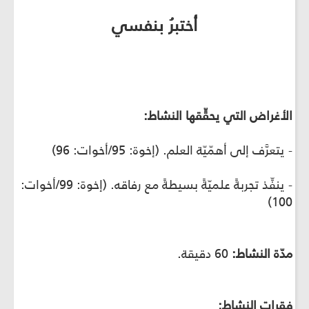
أختبرُ بنفسي
الأغراض التي يحقِّقها النشاط:
- يتعرَّف إلى أهمّيّة العلم. (إخوة: 95/أخوات: 96)
- ينفِّذ تجربةً علميّةً بسيطةً مع رفاقه. (إخوة: 99/أخوات:
100)
مدّة النشاط:
60 دقيقة.
فقرات النشاط: