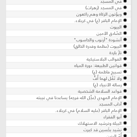
في المسجد
في المسجد (زهرات)
ويؤتون الزكاة وهم راكعون
الإمام الباقر (ع) في كربلاء.
البيوت
الصّادق الأمين
أنشودة "أرنوب والحاسوب"
البيوت (عظمة وقدرة الخالق)
نارٌ باردة
القوالب البلاستيكية
قوانين الطبيعة: دورة المياه
تسبيح فاطمة (ع)
ولا تَقُل لهما أُفٍّ
رسالة الأنبياء (ع)
قواعد السلامة الشخصية
الإمام المهدي (عجَّل الله فرجه) يساعدنا في غيبته
آداب المسجد
الإمام الباقر (عليه السلام) في كربلاء.
أبو الفقراء
البيئة وترشيد الاستهلاك
نشيد بحُسين قد كبرت
أُمّ البنين