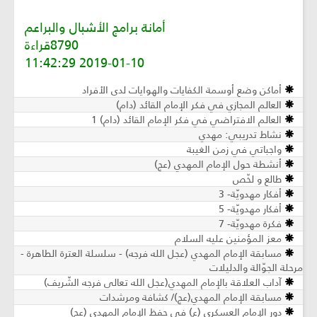
أمانة برامج الأشبال والبراعم
8790قراءة
2019-01-10 11:42:29
أماكن وضع أوسمة الكفايات والهوايات لدى الأفراد
العالم المجازي في فكر الإمام القائد (دام)
العالم الافتراضي في فكر الإمام القائد (دام) 1
نشاط تدريبي: مهدي
واجباتي في زمن الغيبة
أنشطة حول الإمام المهدي (عج)
طالع و لخّص
أفكار مهدويّة- 3
أفكار مهدويّة- 5
فكرة مهدويّة- 7
معز المؤمنين عليه السلام
مسابقة الإمام المهدي (عجل الله فرجه) - سلسلة العترة الطاهرة -
مرحلة الجوّالة والدليلات
آداب العلاقة بالإمام المهدي(عجل الله تعالى فرجه الشّريف)
مسابقة الإمام المهدي(عج)/ كشافة ومرشدات
دور الإمام العسكري (ع) في حفظ الإمام المهدي (عج)