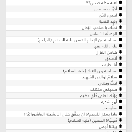
لعبة قطة جدتي؟؟!
أجرِّب بنفسي
أطيع والدَي
وليد الكعبة
نحبُّك يا صاحب الزمان
الوصيّة الأساس
مسابقة عن الإمام الحسن عليه السلام (البراعم)
على الله رزقها
ضامن الغزال
أتصدَّق
أنا نظيف
مسابقة زين العباد (عليه السلام)
سلامٌ لوالدي الشهيد
أحبُّ وطني
صديقي مختلف
وإنَّك لعلى خُلُقٍ عظيم
أزرع شجرة
مقاومتي
ماذا يمكن للبرعم/ة ان يحقِّق خلال الأنشطة العاشورائيّة؟
مُحِبّ/ة الحسين (عليه السلام)
بيئتنا أجمل