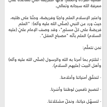
معرفة الله سبحانه وتعالى.
واعتبر الإسلام العلم واجبًا وفريضة، وحثّنا على طلبه،
حيث ورد عن النبي (صلّى الله عليه وآله): "العلم
فريضةٌ على كلّ مسلمٍ"، وقد وصف الإمام عليّ (عليه
السلام) العلم بأنّه "مصباح العقل".
نحن نتعلَّم:
- لنلتزم بما أمرنا به الله والرسول (صلّى الله عليه وآله)
وأهل البيت (عليهم السلام).
- لنحقِّق أمنياتنا وأحلامنا.
- لنصبح نافعين لوطننا واُسَرِنا.
- لنسهِّل حياتنا، ونحلّ مشكلاتنا.