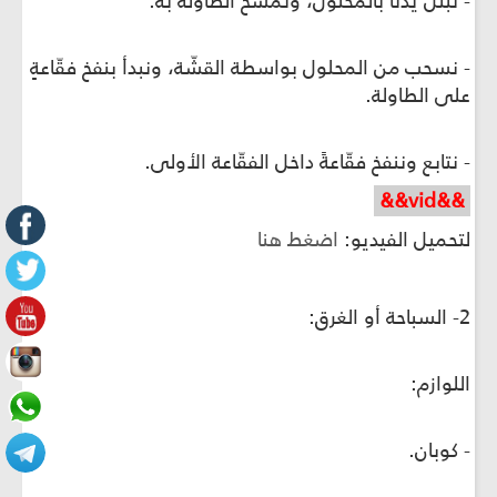
- نبلِّل يدنا بالمحلول، ونمسح الطاولة به.
- نسحب من المحلول بواسطة القشّة، ونبدأ بنفخ فقّاعةٍ
على الطاولة.
- نتابع وننفخ فقّاعةً داخل الفقّاعة الأولى.
&&vid&&
لتحميل الفيديو:
اضغط هنا
2- السباحة أو الغرق:
اللوازم:
- كوبان.