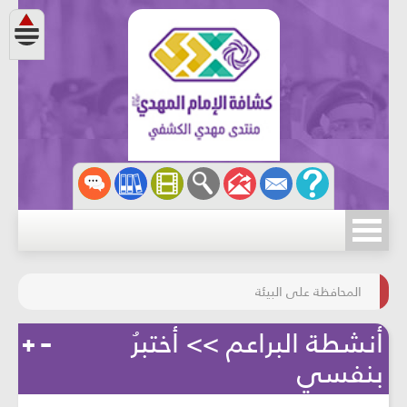
مسابقة الركب الحسينيّ
المحافظة على البيئة
أنشطة البراعم >> أختبرُ
بنفسي