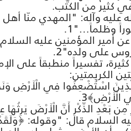
ي كثير من الكتب.
عليه وآله: "المهدي منّا أهل ا
ً وظلماً..."1.
عن أمير المؤمنين عليه السلام: 
س على ولده"2.
 كثيرة، تفسيراً منطبقاً على ال
تين الكريمتين:
َّذِينَ اسْتُضْعِفُوا فِي الْأَرْضِ وَنَجْعَل
ِي الْأَرْضِ﴾3.
سلام قال: "وقوله: ﴿وَلَقَدْ كَتَبْنَ