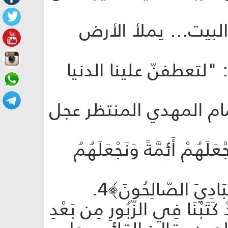
لبيت... يملأ الأرض
"لتعطفنّ علينا الدنيا
إمام المهدي المنتظر عجل
َهُمْ أَئِمَّةً وَنَجْعَلَهُمُ
ا فِي الزَّبُورِ مِن بَعْدِ