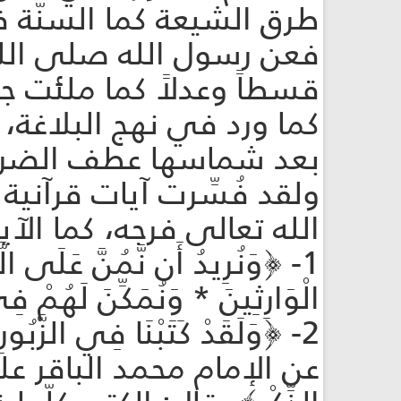
طرق الشيعة كما السنّة ف
فعن رسول الله صلى الله 
قسطاً وعدلاً كما ملئت جورا
كما ورد في نهج البلاغة، 
بعد شماسها عطف الضرو
ولقد فُسِّرت آيات قرآنية
الله تعالى فرجه، كما الآي
1- ﴿وَنُرِيدُ أَن نَّمُنَّ عَلَى ال
الْوَارِثِينَ * وَنُمَكِّنَ لَهُمْ ف
2- ﴿وَلَقَدْ كَتَبْنَا فِي الزَّبُورِ مِن بَعْدِ الذِّكْرِ أَنَّ الْأَرْضَ يَرِثُهَا عِبَادِيَ الصَّالِحُونَ﴾4.
عن الإمام محمد الباقر عليه ال