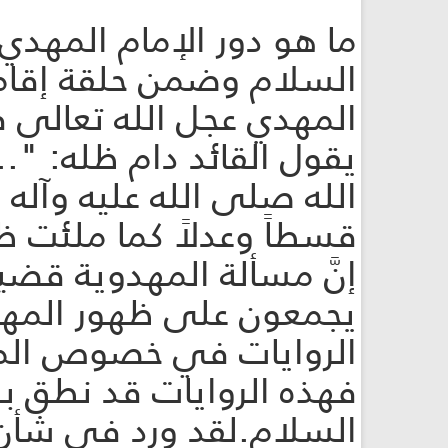
ما هو دور الإمام المهد
السلام وضمن حلقة إقامة
المهدي عجل الله تعالى ف
يقول القائد دام ظله: ".
الله صلى الله عليه وآله
قسطاً وعدلاً كما ملئت ظلم
إنَّ مسألة المهدوية قض
يجمعون على ظهور المهدي
الروايات في خصوص المهد
فهذه الروايات قد نطق به
السلام.لقد ورد في شأن ا