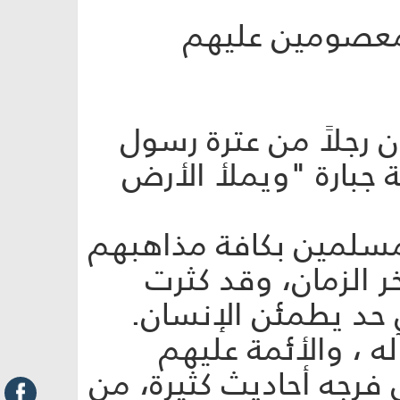
لمعصومين عليهم
 رجلاً من عترة رسول
 جبارة "ويملأ الأرض
لمسلمين بكافة مذاهبهم
 الزمان، وقد كثرت
 حد يطمئن الإنسان.
ه ، والأئمة عليهم
فرجه أحاديث كثيرة، من