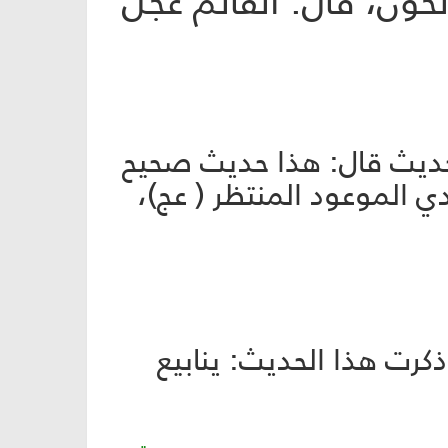
الحون، قال: القائم عجل
نيسابوري، ج‏4، ص‏557، وبعد ذكر الحديث قال: هذا حديث صحيح
ي الموعود المنتظر ( عج)،
26، ومن المصادر التي ذكرت هذا الحديث: ينابيع