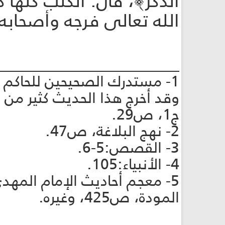
الذِّكْر﴾، قال: الكتب كلّ
الله تعالى فرجه وأصحابه"5
________________________
وقد أخرج هذا الحديث كثير من ع
ج‏1، ص‏29.
2- نهج البلاغة، ص‏47.
3- القصص:5-6.
4- الأنبياء:105.
المودة، ص‏425، وغيره.