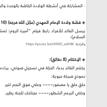
- المشاركة في أنشطة الولادة الخاصّة بالوحدة وال
◈
قصّة ولادة الإمام المهدي (عجّل الله فرجه) (10 دقائق وساعة خارج النشاط):
يرسل القائد للأفراد رابط فيلم "أميرة الروم؛ لم
السلام)،
والرابط:
https://youtu.be/clHSlO_adUM
◈
الإختتام (8 دقائق):
يختتم القائد بدعاء الحجّة في تسجيلٍ صوتي، يردّده 
نموذج صرخة حيوية
:
حلق حلق يا عصفور~~~~ وعلي فوق النجم كتير
وخلي البرعم الشطور~~~~ عجناحك للجنة يطير
.