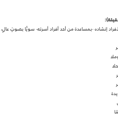
:
راد إنشاده -بمساعدة من أحد أفراد أسرته- سويًّا بصوتٍ عالٍ
ر
لا
لا
دة
ا