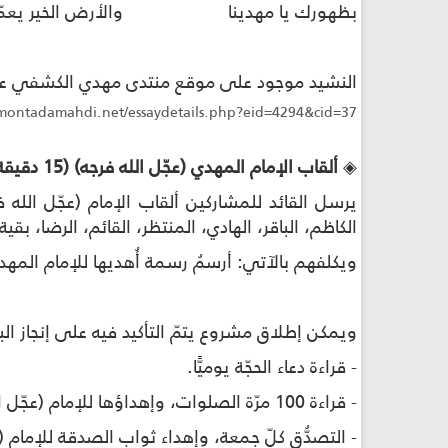
بظهورك يا مهدينا والأرض الخير يعمّا
النشيد موجود على موقع منتدى مهدي الكشفي على
montadamahdi.net/essaydetails.php?eid=4294&cid=37
◈
ألقاب الإمام المهدي (عجّل الله فرجه) (15 دقيقة)
يرسل القائد للمشاركين ألقاب الإمام (عجّل ال
الكاظم، الباقر، الهادي، المنتظر، القائم، الرضا، بقية 
ويكلفهم بالآتي
:
أرسمُ رسمة أُهديها للإمام المهدي
ويمكن إطلاق مشروع يتمّ التأكيد فيه على إنجاز ال
- قراءة دعاء الحجّة يوميًّا
.
- قراءة 100 مرّة الصلوات، وإهداؤها للإمام (عجّل الله فرجه) يوميًّا
- التصدُّق كلّ جمعة، وإهداء ثواب الصدقة للإمام (ع