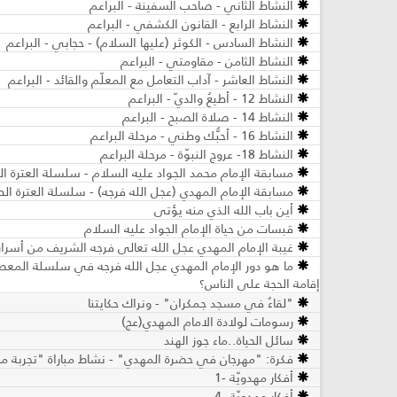
النشاط الثاني - صاحب السفينة - البراعم
النشاط الرابع - القانون الكشفي - البراعم
النشاط السادس - الكوثر (عليها السلام) - حجابي - البراعم
النشاط الثامن - مقاومتي - البراعم
النشاط العاشر - آداب التعامل مع المعلّم والقائد - البراعم
النشاط 12 - أطيعُ والديّ - البراعم
النشاط 14 - صلاة الصبح - البراعم
النشاط 16 - أحبُّك وطني - مرحلة البراعم
النشاط 18- عروج النبوّة - مرحلة البراعم
مسابقة الإمام محمد الجواد عليه السلام - سلسلة العترة الط
مسابقة الإمام المهدي (عجل الله فرجه) - سلسلة العترة الطا
أين باب الله الذي منه يؤتى
قبسات من حياة الإمام الجواد عليه السلام
غيبة الإمام المهدي عجل الله تعالى فرجه الشريف من أسرار ا
ما هو دور الإمام المهدي عجل الله فرجه في سلسلة الم
إقامة الحجة على الناس؟
"لقاءٌ في مسجد جمكران" - ونراك حكايتنا
رسومات لولادة الامام المهدي(عج)
سائل الحياة..ماء جوز الهند
فكرة: "مهرجان في حضرة المهدي" - نشاط مباراة "تجربة مم
أفكار مهدويّة -1
أفكار مهدويّة- 4