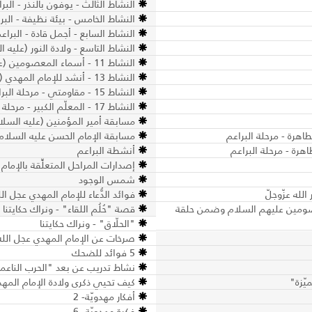
النشاط الثالث - يوفون بالنذر - البر
النشاط الخامس - بيئة نظيفة - البر
النشاط السابع - أجمل قادة - البراع
النشاط التاسع - ولادة النور (عليه ا
النشاط 11 - أسماء المعصومين (عليهم السلام)
النشاط 13 - أنشد للإمام المهدي (عجل الله فرجه الشريف) - البراعم
النشاط 15 - مقاومتي - مرحلة البراعم
النشاط 17 - المعلّم الكبير - مرحلة البراعم
مسابقة أمير المؤمنين (عليه السلام
اهرة - مرحلة البراعم
مسابقة الإمام الحسن عليه السلام -
هرة - مرحلة البراعم
أنشطة البراعم
إصدارات المراحل المتعلِّقة بالإمام
شمس الوجود
لله عزّوجلّ
فوائد الدُّعاء للإمام المهدي عجل ا
عصومين عليهم السلام وضمن حلقة
قصة "حُلُم اللقاء" - ونراك حكايتنا
"الحلّاق" - ونراك حكايتنا
صرخات عن الإمام المهدي عجل الله
5 فوائد للضحك
نشاط تدريب عن بعد "الحرب الناعم
يّزة"
كيف تحيي ذكرى ولادة الإمام المهدي
أفكار مهدويّة- 2
فكرة مهدويّة- 6