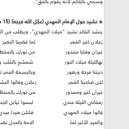
وسمي بالقائم لأنّه يقوم بالحق".
◈
نشيد حول الإمام المهدي (عجّل الله فرجه) (15 دقيقة)
ينشد القائد نشيد "ميلاد المهدي"، ويطلب من الأف
زعلان كتير القمر لما غضينا البص
غيران وقلنا معذور من نورك يالمنتظر
بهالليلة ميلاد النور شعشع بالقلب وم
دنيتنا فرحة وزهور وبالبسمة العمر تح
لكن صاحبنا القمر زعلان وقالوا البشر
غيران كتير ومعذور من نورك يالمنتظر
رفقاتي الليلة عندي لبسوا تيابن الجدي
قالوا ميلاد المهدي قلتلن هيدا عيدي
والعيد الأكبر لما الامة بالعدل تضمّ