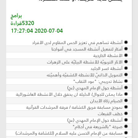
برامج
5320قراءة
2020-07-04 17:27:04
أنشطة تساهم في تعزيز الحس المقاوم لدى الأفراد
أفكار لتفعيل أنشطة المسجد في أفواجنا
الأنشطة الخارجية
الآثار التربويّة للأنشطة البيئيّة على الزهرات
أنشطة كسر الجليد
التمويل الذاتيّ للأنشطة الكشفيّة وأهميّته
نشاط تدريبي: "عود الثقاب"
أنشطة حول الإمام المهدي (عج)
ماذا يمكن للجوال/ الدليلة ان يحقق خلال الأنشطة العاشورائية
الصيام زكاة الأبدان
نموذج مسابقة فريق الكشافة / فرقة المرشدات القرآنية
خطف القبعات
أنشطة حول الإمام المهدي (عج)
صرخة "بالشريعة في أحكام"
مسابقة عن الإمام الحسن عليه السلام (للكشافة والمرشدات)