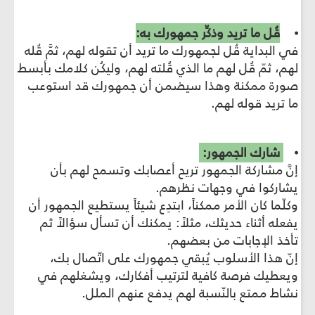
⦁
قُل ما تريد وذكِّر جمهورك به:
في البداية قُل لجمهورك ما تريد أن تقوله لهم، ثمَّ قُله
لهم، ثمّ قُل لهم ما الذي قُلته لهم، وليكُن كلامك بأبسط
صورة ممكنة وهذا سيضمن أن جمهورك قد استوعب
ما تريد قوله لهم.
⦁
شارك الجمهور:
إنَّ مشاركة الجمهور تريح أعصابك وتسمح لهم بأن
يشاركوا في وجهات نظرهم.
وكلّما كان الأمر ممكناً، ابتدِع شيئاً يستطيع الجمهور أن
يفعله أثناء حديثك، مثلاً: يمكنك أن تسأل سؤالاً ثم
تأخذ الإجابات من بعضهم.
إنّ هذا الأسلوب يُبقي جمهورك على اتّصال بك،
ويعطيك فرصة كافية لترتيب أفكارك، ويشغلهم في
نشاط ممتع بالنّسبة لهم يدفع عنهم الملل.