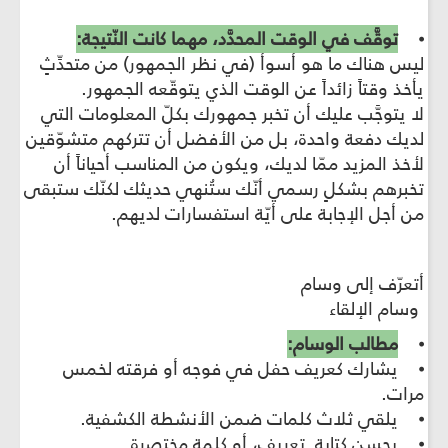
⦁
توقَّف في الوقت المحدَّد، مهما كانت النّتيجة:
ليس هناك ما هو أسوأ (في نظر الجمهور) من متحدِّثٍ
يأخذ وقتاً زائداً عن الوقت الذي يتوقّعه الجمهور.
لا يتوجَّب عليك أن تخبر جمهورك بكلّ المعلومات التي
لديك دفعة واحدة، بل من الأفضل أن تتركهم متشوّقين
لأخذ المزيد ممّا لديك، ويكون من المناسب أحياناً أن
تخبرهم بشكلٍ رسمي أنّك ستُنهي حديثك لكنّك ستبقى
من أجل الإجابة على أيّة استفسارات لديهم.
أتعرّف إلى وسام
وسام الإلقاء
⦁
مطالب الوسام:
⦁ يشارك كعريف حفل في فوجه أو فرقته لخمس
مرات.
⦁ يلقي ثلاث كلمات ضمن الأنشطة الكشفية.
⦁ يحسن كتابة تعريف، أو كلمة مختصرة.