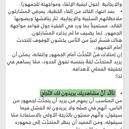
والإيجابية (حول كيفية الإلقاء ومواجهته للجمهور).
⦁ بعد انتهاء القائد من إلقاء الخطبة، يعرض المشاركون
ملاحظاتهم السلبية والإيجابية، ثمّ يناقشها ويصوبها
القائد، مستعيناً بما ورد في الفقرة حول قواعد مواجهة
الجمهور. كما يضيف ما لم يذكره المشاركون.
هناك قسمٌ كبيرٌ من النّاس يخشون الوقوف للتحدث
أمام الجمهور.
إن إمتلاك فنَّ التّحدُّث أمام الجمهور وإتقانه، يمكن أن
يزيد المتحدِّث ثقةً بنفسه تفوق الحدود، ممّا يساهم في
تحقيقه الفعلي لأهدافه.
لذا:
⦁
تأكَّد أنَّ مشاهديك يريدون لك النّجاح:
من المناسب أن يفهم من يريد أن يتحدَّث لجمهور من
الناس، أنهم في صفِّه ولا يريدون له الفشل فيما
سيقول، وأنَّهم معنيّون بالدّرجة الأولى بالاستفادة ممّا
سيقوله، ومن المفيد أن ينظر المتحدِّث إلى جمهوره