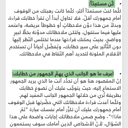
⦁
كُن مستعِدّاً:
كلَّما كنتَ مستعدّاً أكثر، كلّما كانت رهبتك من الوقوف
أمام جمهورك أقلّ. فلا تحاول أبداً أن تقرأ خطابك قراءة،
وبدلاً من هذا دوِّن ملاحظاتٍ أو خطوطاً عريضة، واعتمد
عليها فيما ستقول، ولتكن ملاحظاتك مدوَّنة بخطٍّ كبيرٍ
وواضح، بحيث يمكنك قراءتها عندما تختلس النّظر إليها
دون التّأثير على سير خطابك، ويُفضَّل أحياناً أن تستخدم
الأقلام الملونة لتحديد أهم النّقاط في ملاحظاتك.
⦁
اعرف ما هو الجانب الذي يهمّ الجمهور من خطابك:
إنّ المقصود هنا هو أن تحدِّد أنت ما الذي يريد الجمهور
الاستماع إليه، حيث يتوجَّب عليك أن تصوغ خطابك
بطريقة تُري من خلالها الجمهور الجانب المفيد لهم.
وكلّما أعدت قراءة ملاحظاتك التي حضَّرتها قبل الوقوف
أمام جمهورك عليك أن تكرٍّر أمام نفسك عبارة "ثمّ
ماذا؟"، وضَع ضمن ملاحظاتك إجابات واضحة على هذا
السّؤال، لأنّ الأشخاص الذين أمامك سوف يستمعون