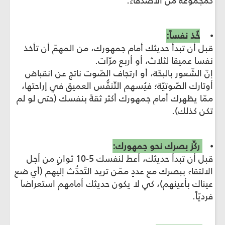
كمجموعة من الأصدقاء.
⦁
خُذ نفساً:
قبل أن تبدأ حديثك أمام جمهورك، من المهمّ أن تأخذ
نفساً عميقاً لثلاث، أو أربع مرّات.
إنّ الشّعور بالبحّة، أو ارتجاف الصّوت ناتج عن انقباض
أوتارك الصّوتيّة؛ فيُسهم التّنفُّس العميق في إراحتها،
ممّا يظهرك أمام جمهورك أكثر ثقةً بنفسك (حتى لو لم
تكن كذلك).
⦁
ركِّز بصرك نحو جمهورك:
قبل أن تبدأ حديثك، أعط لنفسك 5-10 ثوانٍ من أجل
الالتقاء ببصرك مع عددٍ ممَّن تريد التَّحدُّث إليهم (أي ضع
عيناك بأعينهم)، كي لا يكون حديثك أمامهم استعراضاً
فرديّاً.