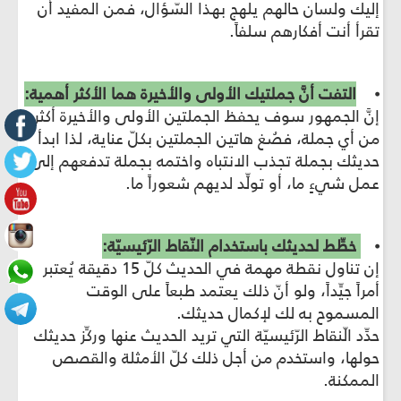
إليك ولسان حالهم يلهج بهذا السّؤال، فمن المفيد أن
تقرأ أنت أفكارهم سلفاً.
⦁
التفت أنَّ جملتيك الأولى والأخيرة هما الأكثر أهمية:
إنَّ الجمهور سوف يحفظ الجملتين الأولى والأخيرة أكثر
من أي جملة، فصُغ هاتين الجملتين بكلّ عناية، لذا ابدأ
حديثك بجملة تجذب الانتباه واختمه بجملة تدفعهم إلى
عمل شيءٍ ما، أو تولِّد لديهم شعوراً ما.
⦁
خطِّط لحديثك باستخدام النّقاط الرّئيسيّة:
إن تناول نقطة مهمة في الحديث كلّ 15 دقيقة يُعتبر
أمراً جيِّداً، ولو أنّ ذلك يعتمد طبعاً على الوقت
المسموح به لك لإكمال حديثك.
حدِّد الّنقاط الرّئيسيّة التي تريد الحديث عنها وركِّز حديثك
حولها، واستخدم من أجل ذلك كلّ الأمثلة والقصص
الممكنة.