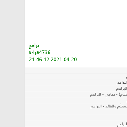
برامج
4736قراءة
2021-04-20 21:46:12
براعم
لبراعم
لام) - حجابي - البراعم
علّم والقائد - البراعم