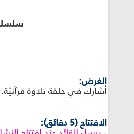
سلسلة 
الغرض:
أشارك في حلقة تلاوة قرآنيّة. (برعم 28، بر
الافتتاح (5 دقائق):
- يرسل القائد عند افتتاح النشاط 