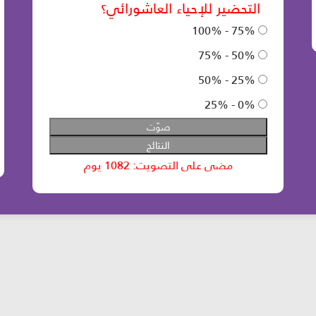
عدد زوار الموقع: 46729119 آخر تحديث:
2025-08-12
الساعة: 12:05 بتوقيت بيروت