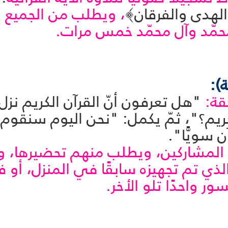
الهدى والفرقان﴾
، ويطلب من الجميع ا
محمّد وآل محمّد خمس مرات.
قة:
"هل تعرفون أنّ القرآن الكريم نزل
يم؟"، ثمّ يكمل: "نحن اليوم سنقوم بح
 سويًّا".
لى المشاركين، ويطلب منهم تحضيرها، 
ذي تم تجهيزه سابقًا في المنزل، أو
ور واحدًا تلو الأخر.