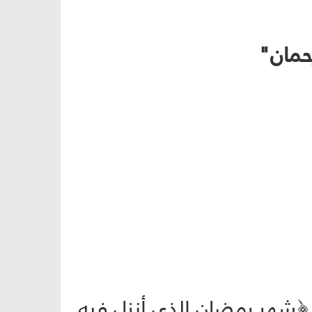
حمان"
 ﴿شهر رمضان الذي أنزل فيه