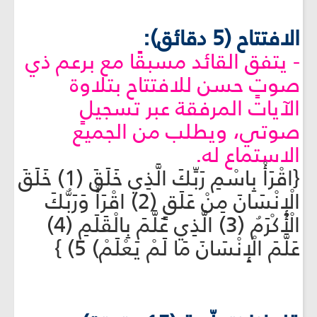
الافتتاح (5 دقائق):
- يتفق القائد مسبقًا مع برعم ذي
صوتٍ حسن للافتتاح بتلاوة
الآيات المرفقة عبر تسجيلٍ
صوتي، ويطلب من الجميع
الاستماع له.
{اقْرَأْ بِاسْمِ رَبِّكَ الَّذِي خَلَقَ (1) خَلَقَ
الْإِنْسَانَ مِنْ عَلَقٍ (2) اقْرَأْ وَرَبُّكَ
الْأَكْرَمُ (3) الَّذِي عَلَّمَ بِالْقَلَمِ (4)
عَلَّمَ الْإِنْسَانَ مَا لَمْ يَعْلَمْ) 5) }