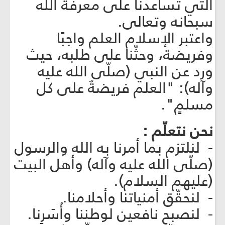
التي تساعدنا على معرفة الله
سبحانه وتعالى.
واعتبر الإسلام العلم واجبًا
وفريضة، وحثّنا على طلبه، حيث
ورد عن النبي (صلّى الله عليه
وآله): "العلم فريضةٌ على كل
مسلمٍ".
نحن نتعلّم :
- لنلتزم بما أمرنا به الله والرسول
(صلّى الله عليه وآله) وأهل البيت
(عليهم السلام).
- لنحقّق أمنياتنا وأحلامنا.
- لنصبح نافعين لوطننا وأُسَرِنا.