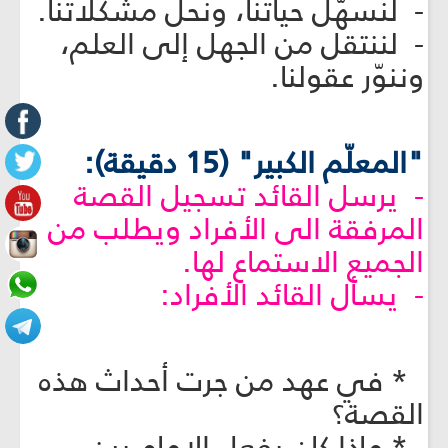
- لنسهّل حياتنا، ونحلّ مشكلاتنا.
- لننتقل من الجهل إلى العلم،
وننوّر عقولنا.
"المعلّم الكبير" (15 دقيقة):
- يرسل القائد تسجيل القصة
المرفقة الى الأفراد ويطلب من
الجميع الاستماع لها.
- يسأل القائد الأفراد:
* في عهد من جرت أحداث هذه
القصة؟
* ماذا كان يفعل الإمام بين