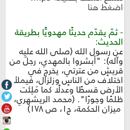
اضغط هنا
- ثمّ يقدّم حديثًا مهدويًّا بطريقة
الحديث:
عن رسول الله (صلى الله عليه
وآله): "أبشروا بالمهدي، رجلٌ من
قريشٍ من عترتي، يخرج في
اختلاف من الناسٍ وزلزال، فيملأ
الأرض قسطًا وعدلًا كما مُلِئت
ظلمًا وجورًا". (محمد الريشهري،
ميزان الحكمة، ج١، ص ١٧٨)