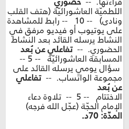
قراءتها. --
حضوري
اللطميّة العاشورائيّة (هتف القلب
ونادى) -- 10 -- رابط للمشاهدة
على يوتيوب أو فيديو مرفق في
النشاط يرسله القائد بعد النشاط
الحضوري. --
تفاعلي عن بُعد
المسابقة العاشورائيّة -- 5 --
سؤال يومي يرسله القائد على
مجموعة الواتساب. --
تفاعلي
عن بُعد
الاختتام -- 5 -- تلاوة دعاء
الإمام الحجّة (عجّل الله فرجه)
المدّة: 70د.