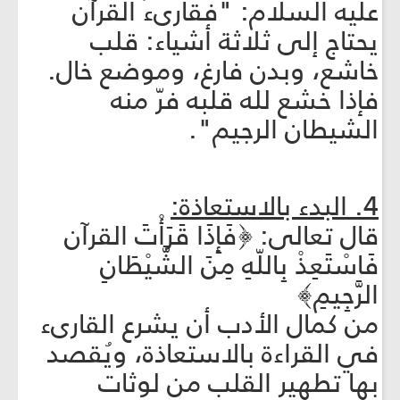
عليه السلام: "فقارى‏ء القرآن
يحتاج إلى ثلاثة أشياء: قلب
خاشع، وبدن فارغ، وموضع خال.
فإذا خشع لله قلبه فرّ منه
الشيطان الرجيم".
4. البدء بالاستعاذة:
قال تعالى: ﴿فَإِذَا قَرَأْتَ القرآن
فَاسْتَعِذْ بِاللّهِ مِنَ الشَّيْطَانِ
الرَّجِيمِ﴾
من كمال الأدب أن يشرع القارى‏ء
في القراءة بالاستعاذة، ويُقصد
بها تطهير القلب من لوثات