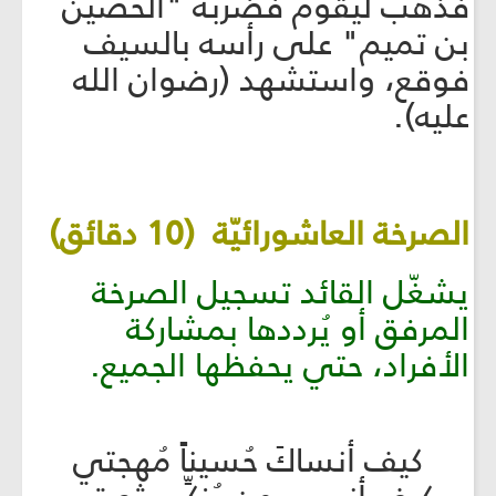
فذهب ليقوم فضربه "الحصين
بن تميم" على رأسه بالسيف
فوقع، واستشهد (رضوان الله
عليه).
الصرخة العاشورائيّة (10 دقائق)
يشغّل القائد تسجيل الصرخة
المرفق أو يُرددها بمشاركة
الأفراد، حتي يحفظها الجميع.
كيف أنساكَ حُسيناً مُهجتي