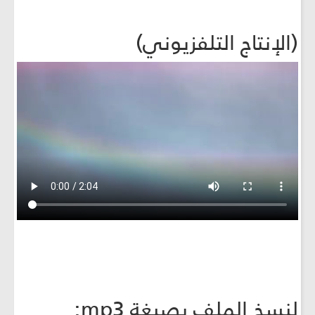
(الإنتاج التلفزيوني)
لنسخ الملف بصيغة mp3: