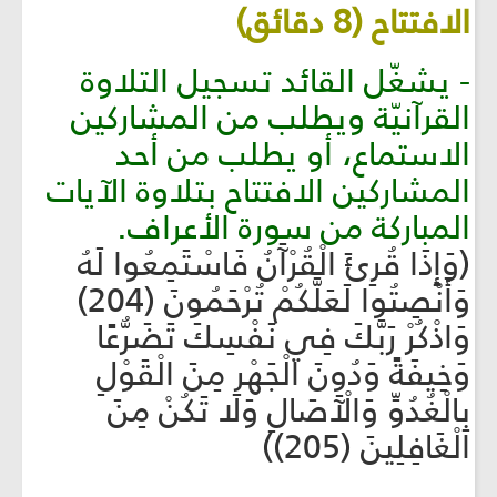
الافتتاح (8 دقائق)
- يشغّل القائد تسجيل التلاوة
القرآنيّة ويطلب من المشاركين
الاستماع، أو يطلب من أحد
المشاركين الافتتاح بتلاوة الآيات
المباركة من سورة الأعراف.
(وَإِذَا قُرِئَ الْقُرْآَنُ فَاسْتَمِعُوا لَهُ
وَأَنْصِتُوا لَعَلَّكُمْ تُرْحَمُونَ (204)
وَاذْكُرْ رَبَّكَ فِي نَفْسِكَ تَضَرُّعًا
وَخِيفَةً وَدُونَ الْجَهْرِ مِنَ الْقَوْلِ
بِالْغُدُوِّ وَالْآَصَالِ وَلَا تَكُنْ مِنَ
الْغَافِلِينَ (205))