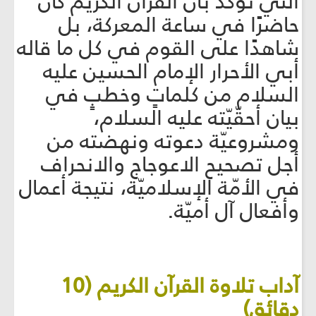
التي تؤكد بأن القرآن الكريم كان
حاضرًا في ساعة المعركة، بل
شاهدًا على القوم في كل ما قاله
أبي الأحرار الإمام الحسين عليه
السلام من كلماتٍ وخطبٍ في
بيان أحقّيّته عليه السلام،
ومشروعيّة دعوته ونهضته من
أجل تصحيح الاعوجاج والانحراف
في الأمّة الإسلاميّة، نتيجة أعمال
وأفعال آل أميّة.
آداب تلاوة القرآن الكريم (10
دقائق)