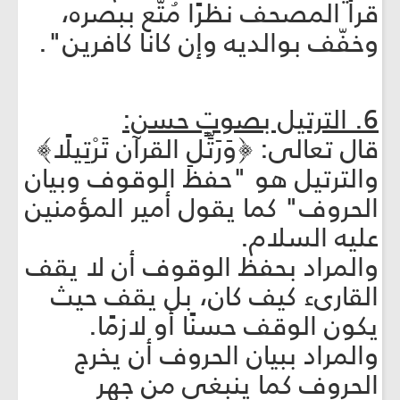
قرأ المصحف نظرًا مُتّع ببصره،
وخفّف بوالديه وإن كانا كافرين".
6. الترتيل بصوتٍ حسن:
قال تعالى: ﴿وَرَتِّلِ القرآن تَرْتِيلًا﴾
والترتيل هو "حفظ الوقوف وبيان
الحروف" كما يقول أمير المؤمنين
عليه السلام.
والمراد بحفظ الوقوف أن لا يقف
القارى‏ء كيف كان، بل يقف حيث
يكون الوقف حسنًا أو لازمًا.
والمراد ببيان الحروف أن يخرج
الحروف كما ينبغي من جهر