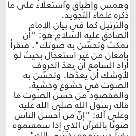
وهمس وإطباق واستعلاء على ما
ذكره علماء التجويد.
والترتيل كما في بيان الإمام
الصادق عليه السلام هو: "أن
تمكث وتحسّن به صوتك". فتقرأ
بإمعان من غير استعجال بحيث لو
أراد السامع أن يعدّ الحروف
لأوشك أن يعدّها. وتحسّن به
الصوت في خشوع وخشية.
والمقصود من حسن الصوت ما
قاله رسول الله صلى الله عليه
وعلى آله: "إنّ من أحسن الناس
صوتًا بالقرآن الذي إذا سمعتموه
يقرأ حسبتموه يخشى الله".