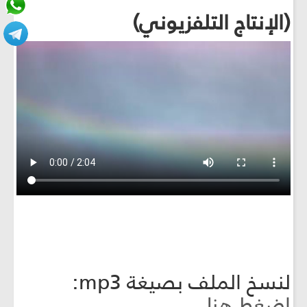
(الإنتاج التلفزيوني)
لنسخ الملف بصيغة mp3:
اضغط هنا