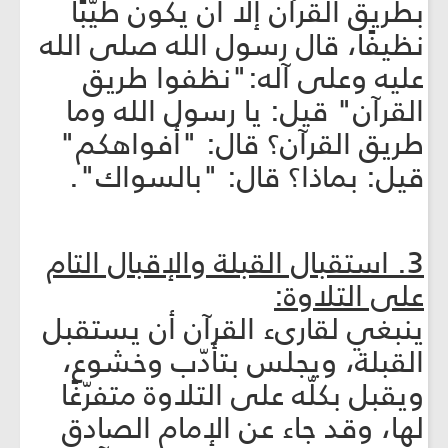
بطريق القرآن إلا أن يكون طيّبًا
نظيفًا، قال رسول الله صلى الله
عليه وعلى آله:"نظفوا طريق
القرآن" قيل: يا رسول الله وما
طريق القرآن؟ قال: "أفواهكم"
قيل: بماذا؟ قال: "بالسواك".
3. استقبال القبلة والإقبال التام
على التلاوة:
ينبغي لقارى‏ء القرآن أن يستقبل
القبلة، ويجلس بتأدّب وخشوع،
ويقبل بكلّه على التلاوة متفرّغًا
لها، وقد جاء عن الإمام الصادق