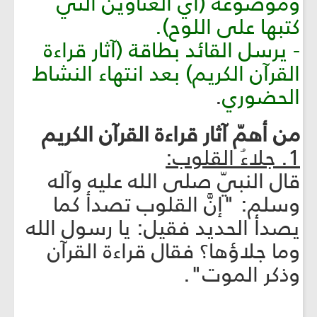
وموضوعه (أي العناوين التي
كتبها على اللوح).
- يرسل القائد بطاقة (آثار قراءة
القرآن الكريم) بعد انتهاء النشاط
الحضوري
.
من أهمّ آثار قراءة القرآن الكريم
1. جلاءُ القلوب:
قال النبيّ صلى الله عليه وآله
وسلم: "إنَّ القلوب تصدأ كما
يصدأ الحديد فقيل: يا رسول الله
وما جلاؤها؟ فقال قراءة القرآن
وذكر الموت".