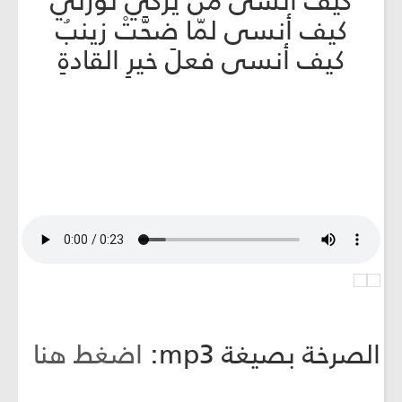
كيف أنسى من يُزكِّي ثورتي
كيف أنسى لمّا ضحَّتْ زينبُ
كيف أنسى فعلَ خيرِ القادةِ
الصرخة بصيغة mp3:
اضغط هنا