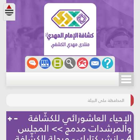
مسابقة الركب الحسينيّ
المحافظة على البيئة
الإحياء العاشورائي للكشّافة
والمرشدات مدمج >> المجلس
4 - انشر كتابك - مرحلة الكشّافة