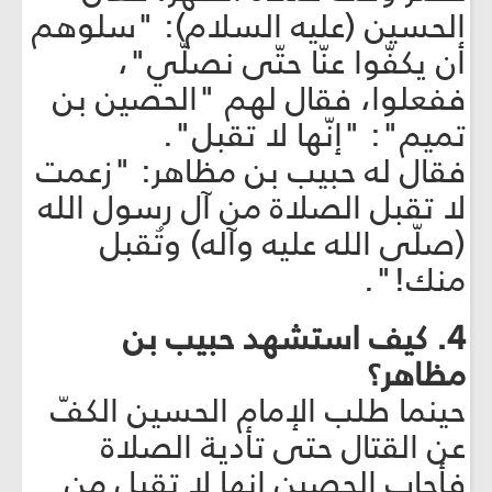
الحسين (عليه السلام): "سلوهم
أن يكفّوا عنّا حتّى نصلّي"،
ففعلوا، فقال لهم "الحصين بن
تميم": "إنّها لا تقبل".
فقال له حبيب بن مظاهر: "زعمت
لا تقبل الصلاة من آل رسول الله
(صلّى الله عليه وآله) وتُقبل
منك!".
4. كيف استشهد حبيب بن
مظاهر؟
حينما طلب الإمام الحسين الكفّ
عن القتال حتى تأدية الصلاة
فأجاب الحصين إنها لا تقبل من