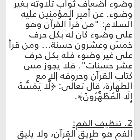
وضوء أضعاف ثواب تلاوته بغير
وضوء. عن أمير المؤمنين عليه
السلام: "من قرأ القرآن وهو
على وضوء كان له بكل حرف
خمسٌ وعشرون حسنة... ومن قرأ
على غير وضوء فله بكل حرف
عشر حسنات". فلا يجوز مس
كتاب القرآن وحروفه إلا مع
الطهارة، قال تعالى: ﴿لَّا يَمَسُّهُ
إِلَّا الْمُطَهَّرُونَ﴾.
2. تنظيف الفم:
الفم هو طريق القرآن، ولا يليق