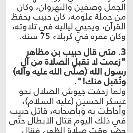
الجمل وصفين والنهروان، وكان
من حملة علومه، كان حبيب يحفظ
القرآن، ويحيي لياليه في تلاوته،
وكان عمره في كربلاء 75 سنة.
3. متى قال حبيب بن مظاهر
"زعمت لا تقبل الصلاة من آل
رسول الله (صلّى الله عليه وآله)
وتُقبل منك!".
ولما زحفت جيوش الضلال نحو
عسكر الحسين (عليه السلام)،
وأحاطت به وبأصحابه، قاتل حبيب
في ذلك اليوم قتال الأبطال حتّى
حضر وقت صلاة الظهر، فقال