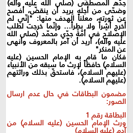
جدُّه المصطفى (صلى الله عليه وآله)
وضحّى من أجله يريد أن ينقضّ، أفصح
عن ثورته، معلناً الهدف منها: "إنّي لم
أخرج أشِراً ولا بطِراً... وإنّما خرجت لطلب
الإصلاح في أمّة جدّي محمّد (صلى الله
عليه وآله)، أريد أن آمر بالمعروف وأنهى
عن المنكر"
فكان ما قام به الإمام الحسين (عليه
السلام) حافظاً لإرث ما سبقه من الأنبياء
(عليهم السلام)، فاستحقّ بذلك وراثتهم
(عليهم السلام).
مضمون البطاقات في حال عدم ارسال
الصور:
البطاقة رقم 1
ورث الإمام الحسين (عليه السلام) من
آدم (عليه السلام)