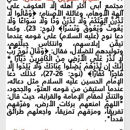
مجتمع أبى أكثر أهله إلّا العكوف على
آلهة الأوهام، وغائلة الأصنام؛ ﴿وَقَالُوا لَا
تَذَرُنَّ آلِهَتَكُمْ وَلَا تَذَرُنَّ وَدًّا وَلَا سُوَاعًا وَلَا
يَغُوثَ وَيَعُوقَ وَنَسْرًا﴾ (نوح: 23). وكما
دعا نوح (عليه السلام) على قومه عندما
تيقّن إبلاسهم، وانتكاس جبلّتهم،
وتوليدهم للضلال، فقال: ﴿وَقَالَ نُوحٌ رَّبِّ
لَا تَذَرْ عَلَى الْأَرْضِ مِنَ الْكَافِرِينَ دَيَّارًا *
إِنَّكَ إِن تَذَرْهُمْ يُضِلُّوا عِبَادَكَ وَلَا يَلِدُوا إِلَّا
فَاجِرًا كَفَّارًا﴾ (نوح: 26-27)، كذلك دعا
الإمام الحسين عليه السلام مثل دعائه،
عندما استيقن من قومه العتوّ، والجحود،
والتنكّر لمقام الإمامة والقرابة، حيث قال:
"اللهمّ امنعهم بركات الأرض، وفرّقهم
تفريقاً، ومزقهم تمزيقاً، واجعلهم طرائق
قدداً".