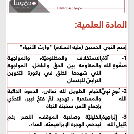
المادة العلمية:
إسم النبي
الحسين (عليه السلام) "وارث الأنبياء"
1- آدَمَ
الاستخلاف والمظلوميّة، والمواجهة
صَفْوَةِ الله
والمقاومة بين الحقّ والباطل، المواجهة
التي شهدها الخلق في باكورة التكوين
الترابيّ للإنسان
2- نُوحٍ نَبِيِّ
القيام الطويل لله تعالى، الدعوة الدائبة
الله
والمستمرة ، تهديد ثمّ فتحٌ كبير، التحدّي
بإجماع الأمر،
سفينة النجاة
3- إِبْراهِيمَ
الخليليّة وصلابة الموقف،
النصر رغم
خَلِيلِ الله
كيدهم، الهجرة الإبراهيميّة، الفداء.