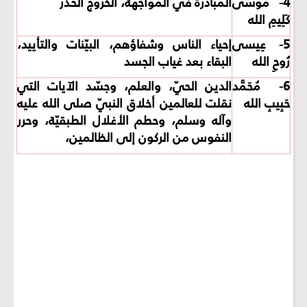
4- مُوسى
المبادرة في المواجهة،
الخروج الحذر
كَلِيمِ الله
5- عِيسى
إحياء الناس وشفاؤهم،
البيّنات والتأييد،
رُوحِ الله
البقاء بعد غياب الجسد
6- مُحَمَّد
الدين الحيّ، والعلم، وجسّد الآيات التي
حَبِيبِ الله
نقلت للعالمين أخلاق النبيّ صلى الله عليه
وآله وسلم، وحطم الأغلال الطبقيّة، وحرر
النفوس من الركون إلى الظالمين،