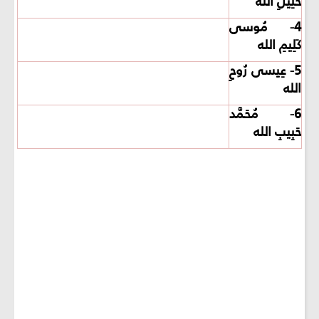
خَلِيلِ الله
4- مُوسى
كَلِيمِ الله
5- عِيسى رُوحِ
الله
6- مُحَمَّد
حَبِيبِ الله