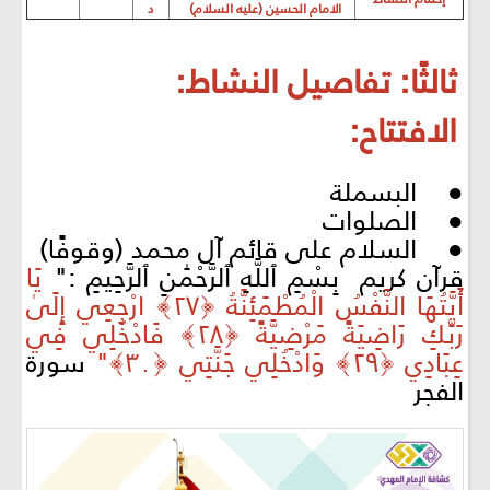
الامام الحسين (عليه السلام)
د
ثالثًا: تفاصيل النشاط:
الافتتاح:
● البسملة
● الصلوات
● السلام على قائم آل محمد (وقوفًا)
قرآن كريم بِسْمِ ٱللَّهِ ٱلرَّحْمَٰنِ ٱلرَّحِيمِ :"
يَا
أَيَّتُهَا النَّفْسُ الْمُطْمَئِنَّةُ ﴿۲٧﴾ ارْجِعِي إِلَىٰ
رَبِّكِ رَاضِيَةً مَرْضِيَّةً ﴿۲۸﴾ فَادْخُلِي فِي
عِبَادِي ﴿۲۹﴾ وَادْخُلِي جَنَّتِي
﴿۳۰﴾"
سورة
الفجر