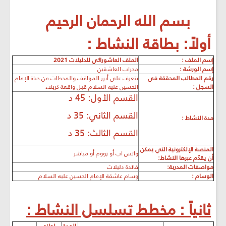
بسم الله الرحمان الرحيم
أولاً: بطاقة النشاط :
إسم الملف :
الملف العاشورائي للدليلات 2021
إسم الورشة :
محراب العاشقين
رقم المطالب المحققة في
تتعرف على أبرز المواقف والمحطات من حياة الإمام
السجل :
الحسين عليه السلام قبل واقعة كربلاء
القسم الأول: 45 د
القسم الثاني: 35 د
مدة النشاط :
القسم الثالث: 35 د
المنصة الإلكترونية التي يمكن
واتس اب أو زووم أو مباشر
أن يقد
م عبرها النشاط:
مواصفات المدربة:
قائدة دليلات
الوسام :
وسام عاشقة الإمام الحسين عليه السلام
ثانياً : مخطط تسلسل النشاط :