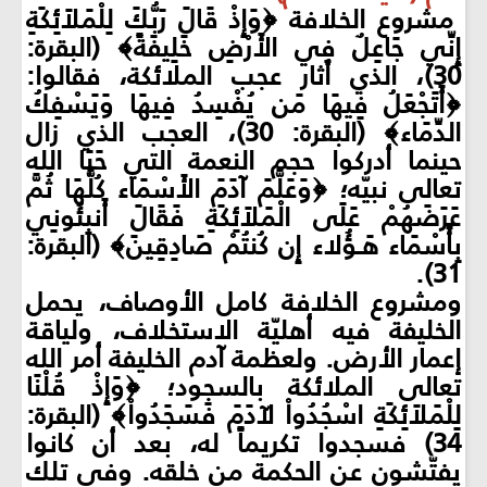
مشروع الخلافة ﴿وَإِذْ قَالَ رَبُّكَ لِلْمَلاَئِكَةِ
إِنِّي جَاعِلٌ فِي الأَرْضِ خَلِيفَةً﴾ (البقرة:
30)، الذي أثار عجب الملائكة، فقالوا:
﴿أَتَجْعَلُ فِيهَا مَن يُفْسِدُ فِيهَا وَيَسْفِكُ
الدِّمَاء﴾ (البقرة: 30)، العجب الذي زال
حينما أدركوا حجم النعمة التي حَبَا الله
تعالى نبيّه؛ ﴿وَعَلَّمَ آدَمَ الأَسْمَاء كُلَّهَا ثُمَّ
عَرَضَهُمْ عَلَى الْمَلاَئِكَةِ فَقَالَ أَنبِئُونِي
بِأَسْمَاء هَـؤُلاء إِن كُنتُمْ صَادِقِينَ﴾ (البقرة:
31).
ومشروع الخلافة كامل الأوصاف، يحمل
الخليفة فيه أهليّة الاستخلاف، ولياقة
إعمار الأرض. ولعظمة آدم الخليفة أمر الله
تعالى الملائكة بالسجود؛ ﴿وَإِذْ قُلْنَا
لِلْمَلاَئِكَةِ اسْجُدُواْ لآدَمَ فَسَجَدُواْ﴾ (البقرة:
34) فسجدوا تكريماً له، بعد أن كانوا
يفتّشون عن الحكمة من خلقه. وفي تلك