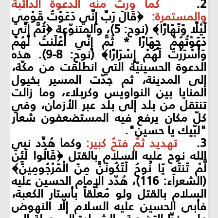
2.
كما ورث منه الدعوة الدائبة
والمستمرة:
﴿قَالَ رَبِّ إِنِّي دَعَوْتُ قَوْمِي
لَيْلًا وَنَهَارًا﴾ (نوح: 5)، والمتنوّعة ﴿ثُمَّ إِنِّي
دَعَوْتُهُمْ جِهَارًا * ثُمَّ إِنِّي أَعْلَنتُ لَهُمْ
وَأَسْرَرْتُ لَهُمْ إِسْرَارًا﴾ (نوح: 8-9). هذه
الدعوة الحسينيّة التي انطلقت من مكّة،
إلى المدينة، ثم جدّت المسير بخيول
المنايا بين النواويس وكربلاء، وما زالت
تنتقل من بلد إلى بلد عبر الأزمان، وفي
كلّ مكان يرفع فيه المستضعفون شعار
"لبّيك يا حسين".
3.
تهديد ثمّ فتحٌ كبير:
وكما هُدِّد نبي
الله نوح عليه السلام بالقتل ﴿قَالُوا لَئِن
لَّمْ تَنتَهِ يَا نُوحُ لَتَكُونَنَّ مِنَ الْمَرْجُومِينَ﴾
(الشعراء: 116)، هُدّد الإمام الحسين عليه
السلام بالقتل ولو مُعلّقاً بأستار الكعبة،
فأبى الحسين عليه السلام إلّا النهوض