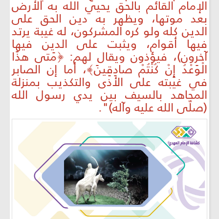
الإمام القائم بالحق يحيي الله به الأرض
بعد موتها، ويظهر به دين الحق على
الدين كله ولو كره المشركون، له غيبة يرتد
فيها أقوام، ويثبت على الدين فيها
آخرون)، فيؤذون ويقال لهم: ﴿مَتى هذَا
الْوَعْدُ إِنْ كُنْتُمْ صادِقِينَ﴾، أما إن الصابر
في غيبته على الأذى والتكذيب بمنزلة
المجاهد بالسيف بين يدي رسول الله
(صلّى الله عليه وآله)".