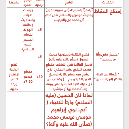
المدة
لوازم
الفقرات
الشرح
ملاحظة
الزمنية
الفقرة
إفتتاح النشاط
آية قرآنية مباركة (من سورة الفجر )
بوست
وحديث مهدوي والسلام على قائم
الآيات
آل محمد عج والترحيب
والاحاديث
وبطاقة
5د
الهوية
للإمام
الحسين
(عليه
السلام)
"حسينٌ مني وأنا
تشرح القائدة بأسلوبها حديث
5د
من حسين"
الرسول (صلّى الله عليه وآله)
ترسل القائدة قبل النشاط مقطع
تضع
فيديو للشيخ بشير النجفي الذي
الدليلة
مقطع
"شُغلنا عن الجنة
يشرح فيه معنى الآية (وسيق
الإنطباع
10د
فيديو
بالنظر إلى الحسين"
الذين اتقوا ربهم ...) وتطلب من
1على
7:50د
كل دليلة كتابة انطباعها على ورقة
ورقة
جانباً تحتفظ بها أو مباشرة .
جانبية
لماذا كان الحسين (عليه
السلام) وارثاً للانبياء (
آدم، نوح، إبراهيم
موسى عيسى محمد
(صلّى الله عليه وآله)؟