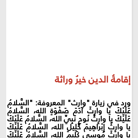
إقامةُ الدين خيرُ وراثة
ورد في زيارة "وارث" المعروفة: "السَّلامُ
عَلَيْكَ يا وارِثَ آدَمَ صَفْوَةِ الله، السَّلامُ
عَلَيْكَ يا وارِثَ نُوحٍ نَبِيِّ الله، السَّلامُ عَلَيْكَ
يا وارِثَ إِبْراهِيمَ خَلِيلِ الله، السَّلامُ عَلَيْكَ
يا وارِثَ مُوسى كَلِيمِ الله، السَّلامُ عَلَيْكَ