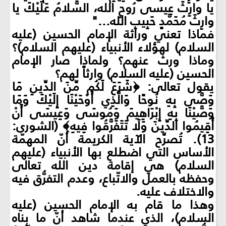
يا وارِثَ عِيسى رُوحِ الله، السَّلامُ عَلَيْكَ يا
وارِثَ مُحَمَّدٍ حَبِيبِ الله..."
فماذا تعني وراثة الإمام الحسين (عليه
السلام) لهؤلاء الأنبياء (عليهم السلام)؟
وماذا ورث عنهم؟ ولماذا صار الإمام
الحسين (عليه السلام) وارثاً لهم؟
يقول تعالى: ﴿شَرَعَ لَكُم مِّنَ الدِّينِ مَا
وَصَّى بِهِ نُوحًا وَالَّذِي أَوْحَيْنَا إِلَيْكَ وَمَا
وَصَّيْنَا بِهِ إِبْرَاهِيمَ وَمُوسَى وَعِيسَى أَنْ
أَقِيمُوا الدِّينَ وَلَا تَتَفَرَّقُوا فِيهِ﴾ (الشورى:
13). تُصرِّح الآية الكريمة أنّ المهمّة
الأساس التي اضطلع بها الأنبياء (عليهم
السلام) هي إقامة دين الله تعالى
وحفظه بالعمل والاتّباع، وعدم التفرُّق فيه
والاختلاف عليه.
وهذا ما قام به الإمام الحسين (عليه
السلام)، الذي عندما شاهد أنّ ما بناه