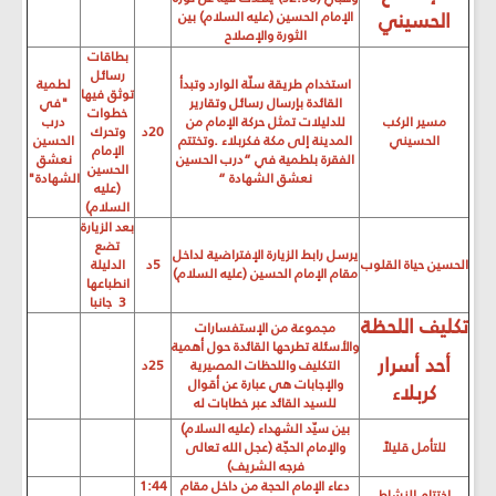
الحسيني
الإمام الحسين (عليه السلام) بين
الثورة والإصلاح
بطاقات
رسائل
استخدام طريقة سلّة الوارد وتبدأ
لطمية
توثق فيها
القائدة بإرسال رسائل وتقارير
"في
خطوات
مسير الركب
للدليلات تمثل حركة الإمام من
درب
20د
وتحرك
الحسيني
المدينة إلى مكة فكربلاء .وتختتم
الحسين
الإمام
الفقرة بلطمية في
“
درب الحسين
نعشق
الحسين
نعشق الشهادة
“
الشهادة"
(عليه
السلام)
بعد الزيارة
تضع
يرسل رابط الزيارة الإفتراضية لداخل
الحسين حياة القلوب
5د
الدليلة
مقام الإمام الحسين (عليه السلام)
انطباعها
3 جانبا
تكليف اللحظة
مجموعة من الإستفسارات
والأسئلة تطرحها القائدة حول أهمية
أحد أسرار
التكليف واللحظات المصيرية
25د
والإجابات هي عبارة عن أقوال
كربلاء
للسيد القائد عبر خطابات له
بين سيّد الشهداء (عليه السلام)
للتأمل قليلاً
والإمام الحجّة (عجل الله تعالى
فرجه الشريف)
دعاء الإمام الحجة من داخل مقام
1:44
إختتام النشاط