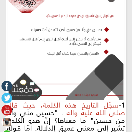
1-
سجّل التاريخ هذه الكلمة، حيث قال
صلى الله عليه واله
: "حسين منّي وأنا
من حسين" ما معناها؟ إنّ هذه الكلمة
تشير إلى معنى عميق الدلالة. أّمّا قوله