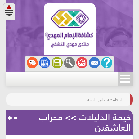
مسابقة الركب الحسينيّ
المحافظة على البيئة
خيمة الدليلات >> محراب
العاشقين