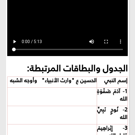
الجدول والبطاقات المرتبطة:
إسم النبي
الحسين ع "وارث الأنبياء" وأوجه الشبه
1- آدَمَ صَفْوَةِ
الله
2- نُوحٍ نَبِيِّ
الله
3- إِبْراهِيمَ