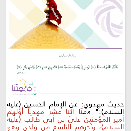
حديث مهدوي: عن الإمام الحسين (عليه
السلام):" «م
نّا اثنا عشر مهدياً أوّلهم
أمير المؤمنين عليّ بن أبي طالب (عليه
السلام)، وآخرهم التاسع من ولدي وهو