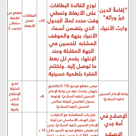
توزع القائدة البطاقات
"إقامةُ الدين
على الأرهاط وتعطي
مقطع من
البطاقات
خيرُ وراثة"
لطمية
وقت محدد لملأ الجدول
20د
لعمل
سلطان
الأرهاط
وارث الأنبياء
الذي يتضمن أسماء
خضيب 2
الأنبياء بجهة والموقف
المشابه للحسين في
الجهة المقابلة وعند
الإنتهاء يقدم كل رهط
ما توصل إليه .وتختتم
الفقرة بلطمية حسينية
تضع
عرض مقطع فيديو (5:15د)للشيخ
الدليلة
بنهيان يتحدث فيه عن براعة الإمام
براعة الإمام الحسين
الإنطباع
الحسين (عليه السلام) (وتوبة
6د
(عليه السلام)
2على
رسول العاصي )ببركة مجالس
ورقة
الحسين (عليه السلام)
جانبية
الإصلاح في
فتح باب المناقشة مع الدليلات
حول الهدف الأساسي من ثورة
أمة جدي
الإمام الحسين (عليه السلام)، ومن
ثم تعرض مقطع فيديو للسيد بلال
10 د
الإصلاح
وهبي (2:58د) يتحدث فيه عن ثورة