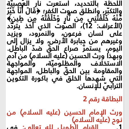
اللحظة بالتحديد، استعرت نار العصبيّة
والتكبّر، وانطلق صوت الكفر؛ ﴿قَالَ أَنَاْ خَيْرٌ
مِّنْهُ خَلَقْتَنِي مِن نَّارٍ وَخَلَقْتَهُ مِن طِينٍ﴾
(الأعراف: 12)، الصوت الذي أخذ يتردّد
على لسان فرعون، والنمرود، ويزيد
وغيرهم من جبابرة الأرض، ولا يزال إلى
اليوم، يستمرّ صراع الحقّ ضدّ الباطل.
وبهذا ورث الحسين (عليه السلام) من آدم
الاستخلاف والمظلوميّة، والمواجهة
والمقاومة بين الحقّ والباطل، المواجهة
التي شهدها الخلق في باكورة التكوين
الترابيّ للإنسان.
البطاقة رقم 2
ورث الإمام الحسين (عليه السلام) من
نوح (عليه السلام)
1.
القيام الطويل لله تعالى:
في