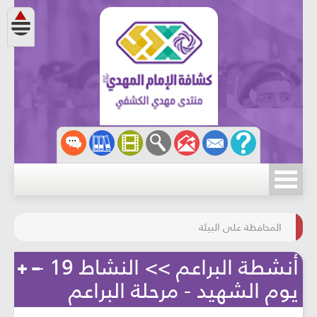
مسابقة الركب الحسينيّ
المحافظة على البيئة
أنشطة البراعم >> النشاط 19 -
يوم الشهيد - مرحلة البراعم