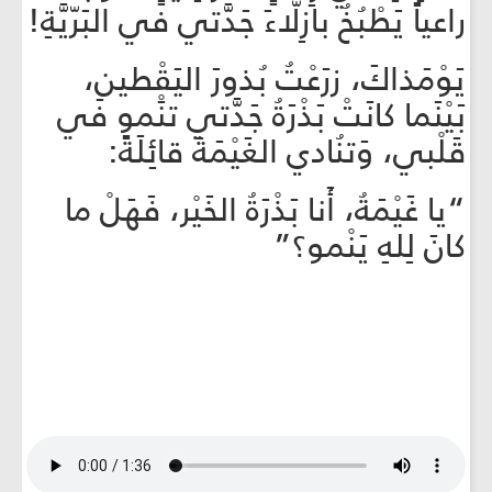
راعياً يَطْبُخُ بازِلّاءَ جَدَّتي في البَرّيَّةِ!
يَوْمَذاكَ، زرَعْتُ بُذورَ اليَقْطينِ،
بَيْنَما كانَتْ بَذْرَةُ جَدَّتي تنَْمو في
قَلْبي، وَتنُادي الغَيْمَةَ قائِلَةً:
“يا غَيْمَةُ، أَنا بَذْرَةُ الخَيْر، فَهَلْ ما
كانَ لِلهِ يَنْمو؟”