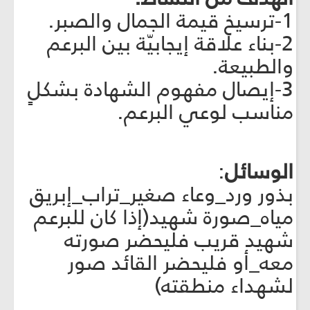
1-ترسيخ قيمة الجمال والصبر.
2-بناء علاقة إيجابيّة بين البرعم
والطبيعة.
3-إيصال مفهوم الشهادة بشكلٍ
مناسب لوعي البرعم.
الوسائل
:
بذور ورد_وعاء صغير_تراب_إبريق
مياه_صورة شهيد(إذا كان للبرعم
شهيد قريب فليحضر صورته
معه_أو فليحضر القائد صور
لشهداء منطقته)