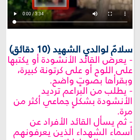
سلامٌ لوالدي الشهيد (10 دقائق)
- يعرض القائد الأنشودة أو يكتبها
على اللوح أو على كرتونة كبيرة،
وبقرأها بصوتٍ واضح.
- يطلب من البراعم ترديد
الأنشودة بشكلٍ جماعي أكثر من
مرة.
- ثم يسأل القائد الأفراد عن
أسماء الشهداء الذين يعرفونهم