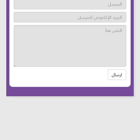
ارسال
عدد زوار الموقع: 46700385 آخر تحديث:
2025-
08-12
الساعة: 12:05 بتوقيت بيروت