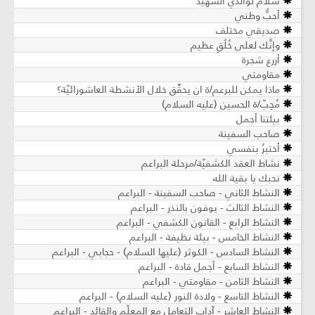
سلامٌ لوالدي الشهيد
أحبُّ وطني
صديقي مختلف
وإنَّك لعلى خُلُقٍ عظيم
أزرع شجرة
مقاومتي
ماذا يمكن للبرعم/ة ان يحقِّق خلال الأنشطة العاشورائيّة؟
مُحِبّ/ة الحسين (عليه السلام)
بيئتنا أجمل
صاحب السفينة
أختبرُ بنفسي
نشاط العقد الكشفيّة/مرحلة البراعم
نحبك يا بقية الله
النشاط الثاني - صاحب السفينة - البراعم
النشاط الثالث - يوفون بالنذر - البراعم
النشاط الرابع - القانون الكشفي - البراعم
النشاط الخامس - بيئة نظيفة - البراعم
النشاط السادس - الكوثر (عليها السلام) - حجابي - البراعم
النشاط السابع - أجمل قادة - البراعم
النشاط الثامن - مقاومتي - البراعم
النشاط التاسع - ولادة النور (عليه السلام) - البراعم
النشاط العاشر - آداب التعامل مع المعلّم والقائد - البراعم