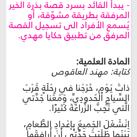
- يبدأ القائد بسرد قصة بذرة الخير
المرفقة بطريقة مشوّقة، أو
يُسمع الأفراد الى تسجيل القصة
المرفق من تطبيق حكايا مهدي.
المادة العلمية:
كتابة: مهند العاقوص
ذاتَ يَوْمٍ، خَرَجْنا في رِحْلَةٍ قُرْبَ
السِّياجِ الحُدودِيِّ، وَمَعَنا جَدَّتي
الَّتي تُحِبُّ الزِّراعَةَ كَثيرًا.
اِنْشَغَلَ الجَميعُ بِِإعْدادِ الطَّعامِ،
بَيْنَما طَلَبَتْ جَدَّتي أَنْ أُرافِقَها