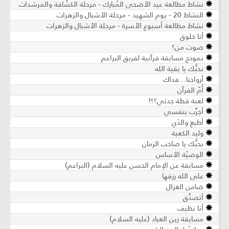
نشاط مطالعة عيد الأضحى المُبارك - مرحلة الكشّافة والمرشدات
النشاط 20 - يوم الشهيد - مرحلة الأشبال والزهرات
نشاط مطالعة أسبوع الأسرة - مرحلة الأشبال والزهرات
أنا خلوق
صوت من؟
نموذج مسابقة قرآنية لفربق البراعم
نحبُّك يا بقية الله
أرواحنا.. فداك
أُمّ القرآن
لعبة قطة جدتي؟؟!
أجرِّب بنفسي
أطيع والدَي
وليد الكعبة
نحبُّك يا صاحب الزمان
الوصيّة الأساس
مسابقة عن الإمام الحسن عليه السلام (البراعم)
على الله رزقها
ضامن الغزال
أتصدَّق
أنا نظيف
مسابقة زين العباد (عليه السلام)