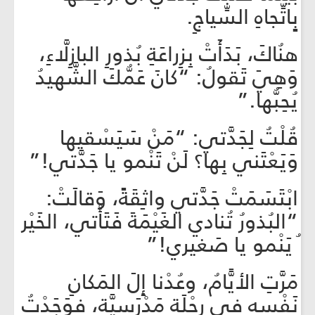
بِِاتِّجاهِ السِّياجِ.
هنُاكَ، بَدَأَتْ بِزِراعَةِ بُذورِ البازِلَّاءِ،
وَهِيَ تَقولُ: “كانَ عَمُّكَ الشَّهيدُ
يُحِبُّها.”
قُلْتُ لِجَدَّتي: “مَنْ سَيَسْقيها
وَيَعْتَني بِها؟ لَنْ تَنْمو يا جَدَّتي!”
ابْتَسَمَتْ جَدَّتي واثِقَةً، وَقالَتْ:
“البُذورُ تُنادي الغَيْمَةَ فَتَأْتي، الخَيْر
ُ يَنْمو يا صَغيري!”
مَرَّتِ الأيََّامُ، وعُدْنا إِلَ المَكانِ
نَفْسِهِ في رِحْلَةٍ مَدْرَسِيَّةٍ، فوَجَدْتُ