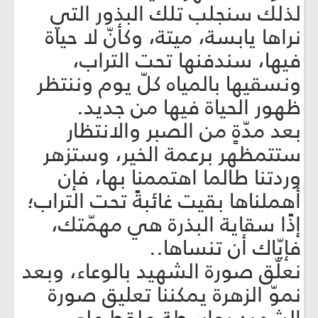
لذلك سنجلب تلك البذور التي
نراها يابسة، ميتة، وكأنّ لا حياة
فيها، سندفنها تحت التراب،
ونسقيها بالمياه كلّ يوم وننتظر
ظهور الحياة فيها من جديد.
بعد مدّةٍ من الصبر والانتظار
ستتمظهر برعمة الخير، وستزهر
وردتنا طالما اهتممنا بها، فإن
أهملناها بقيت غائبةً تحت التراب؛
إذًا سقاية البذرة هي مهمّتك،
فإيّاك أن تنساها..
نعلّق صورة الشهيد بالوعاء، وبعد
نموّ الزهرة يمكننا تعليق صورة