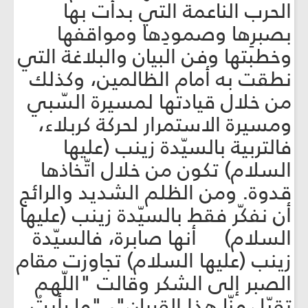
الحرب الناعمة التي بدأت بها
بصبرِها وصمودِها ومواقفها
وخطبتها وفن البيان والبلاغة التي
نطقت به أمام الظالمين، وكذلك
من خلال قيادتها لمسيرة السّبي
ومسيرة الاستمرار لحركة كربلاء،
فالتربية بالسيّدة زينب (عليها
السلام) تكون من خلال اتّخاذها
قدوة. ومن الظلم الشديد والرائج
أن نفكّر فقط بالسيّدة زينب (عليها
السلام) أنها صابرة، فالسيّدة
زينب (عليها السلام) تجاوزت مقام
الصبر إلى الشكر وقالت "اللّهم
تقبّل منّا هذا القربان"، "ما رأيتُ