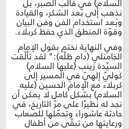
السلام) في قالب الصبر، بل
نذهب إلى بُعد الشكر، والقيادة
وبُعد استخدام الفن وفن البيان
وقوّة المنطق الذي حفظ كربلاء.
وفي النهاية نختم بقول الإمام
الخامنئي (دام ظلّه):" لقد تألّقت
السيّدة زينب (عليها السلام)
كوليّ إلهيّ في المسير إلى
كربلاء مع الإمام الحسين (عليه
السلام) بشكل كامل لا يمكن أن
نجد له نظيرًا على مرّ التاريخ، في
حادثة عاشوراء وتحمّلها للصعاب
ورعايتها من تبقّى من أطفال