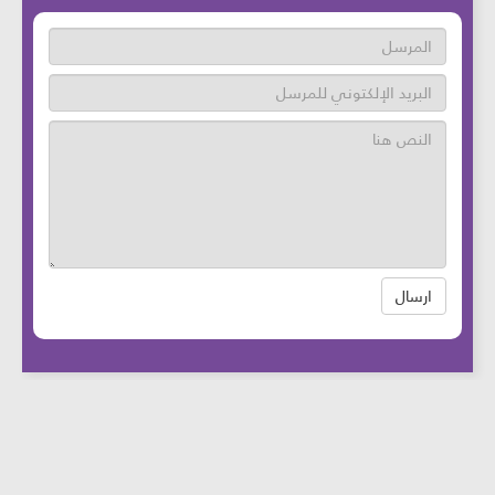
ارسال
عدد زوار الموقع: 46756824 آخر تحديث:
2025-