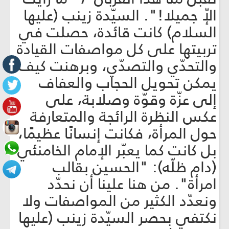
الإّ جميلا!". السيّدة زينب (عليها
السلام) كانت قائدة، حصلت في
تربيتها على كل مواصفات القيادة
والتحدّي والتصدّي، وبرهنت كيف
يمكن تحويل الحجاب والعفاف
إلى عزّة وقوّة وصلابة، على
عكس النظرة الرائجة والمتعارفة
حول المرأة، فكانت إنسانًا عظيمًا،
بل كانت كما يعبّر الإمام الخامنئي
(دام ظلّه): "الحسين بقالب
امرأة". من هنا علينا أن نحدّد
ونعدّد الكثير من المواصفات ولا
نكتفي بحصر السيّدة زينب (عليها