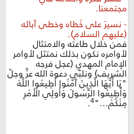
مجتمعنا.
- نسيرَ على خُطاه وخطى آبائه
(عليهم السلام).
فمن خلال طاعته والامتثال
لأوامره نكون بذلك نمتثل لأوامر
الإمام المهدي (عجل فرجه
الشريف) ونلبّي دعوة الله عزَّ وجلّ
"يَا أَيُّهَا الَّذِينَ آَمَنُوا أَطِيعُوا اللَّهَ
وَأَطِيعُوا الرَّسُولَ وَأُولِي الْأَمْرِ
4
مِنْكُمْ..."
.