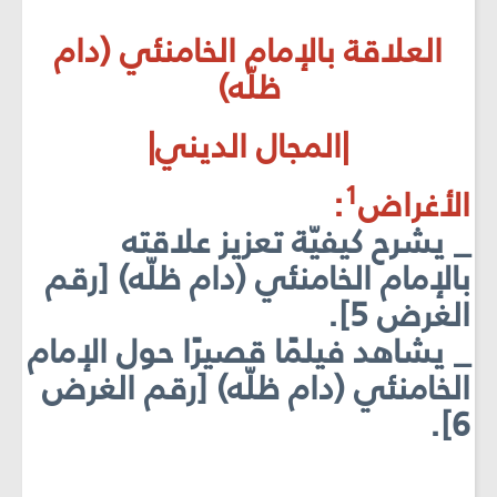
العلاقة بالإمام الخامنئي (دام
ظلّه)
|المجال الديني|
1
الأغراض
:
_ يشرح كيفيّة تعزيز علاقته
بالإمام الخامنئي (دام ظلّه) [رقم
الغرض 5].
_ يشاهد فيلمًا قصيرًا حول الإمام
الخامنئي (دام ظلّه) [رقم الغرض
6].