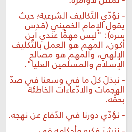
- نمتثلَ لآوامره.
- نؤدّي التّكاليف الشرعية؛ حيث
يقول الإمام الخميني (قدس
سره): "ليس مهمًّا عندي أين
أكون، المهم هو العمل بالتّكليف
الإلهي، والمهم هو مصالح
الإسلام والمسلمين العليا".
- نبذلَ كلّ ما في وسعنا في صدّ
الهجمات والادّعاءات الخاطئة
بحقِّه.
- نؤدّي دورنا في الدّفاع عن نهجه.
- ننشرَ فكره وأحكامه في