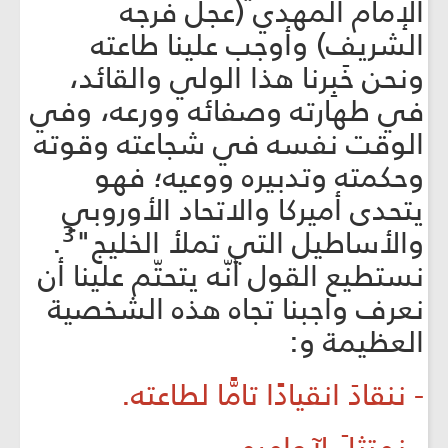
الإمام المهدي (عجل فرجه
الشريف) وأوجب علينا طاعته
ونحن خَبِرنا هذا الولي والقائد،
في طهارته وصفائه وورعه، وفي
الوقت نفسه في شجاعته وقوته
وحكمته وتدبيره ووعيه؛ فهو
يتحدى أميركا والاتحاد الأوروبي
3
والأساطيل التي تملأ الخليج"
.
نستطيع القول أنّه يتحتّم علينا أن
نعرف واجبنا تجاه هذه الشخصية
العظيمة و:
- ننقادَ انقيادًا تامًّا لطاعته.