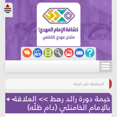
مسابقة الركب الحسينيّ
المحافظة على البيئة
خيمة دورة رائد رهط >> العلاقة
بالإمام الخامنئي (دام ظلّه)