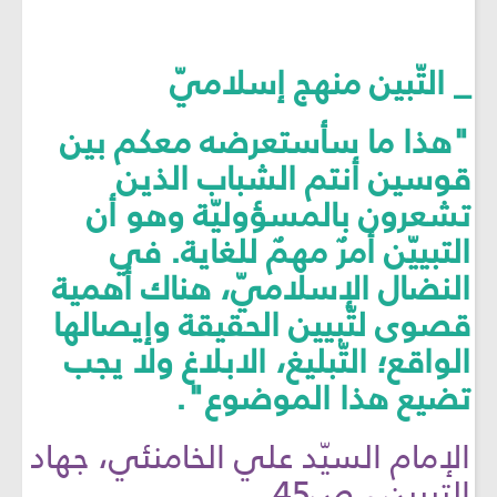
_ التّبين منهج إسلاميّ
"هذا ما سأستعرضه معكم بين
قوسين أنتم الشباب الذين
تشعرون بالمسؤوليّة وهو أن
التبييّن أمرٌ مهمٌ للغاية. في
النضال الإسلاميّ، هناك أهمية
قصوى لتّبيين الحقيقة وإيصالها
الواقع؛ التّبليغ، الابلاغ ولا يجب
تضيع هذا الموضوع".
الإمام السيّد علي الخامنئي، جهاد
التبيين ، ص45.