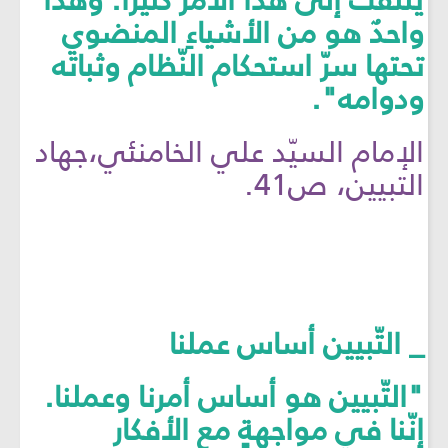
يلتفتُ إلى هذا الأمر كثيرًا. وهذا
واحدٌ هو من الأشياءِ المنضوي
تحتها سرّ استحكام النّظام وثباته
ودوامه".
الإمام السيّد علي الخامنئي،جهاد
التبيين، ص41.
_ التّبيين أساس عملنا
"التّبيين هو أساس أمرنا وعملنا.
إنّنا في مواجهةٍ مع الأفكار