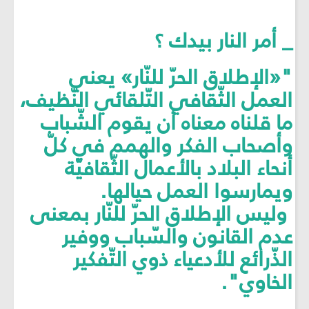
_ أمر النار بيدك ؟
"«الإطلاق الحرّ للنّار» يعني
العمل الثّقافي التّلقائي النّظيف،
ما قلناه معناه أن يقوم الشّباب
وأصحاب الفكر والهمم في كلّ
أنحاء البلاد بالأعمال الثّقافيّة
ويمارسوا العمل حيالها.
وليس الإطلاق الحرّ للنّار بمعنى
عدم القانون والسّباب ووفير
الذّرائع للأدعياء ذوي التّفكير
الخاوي".