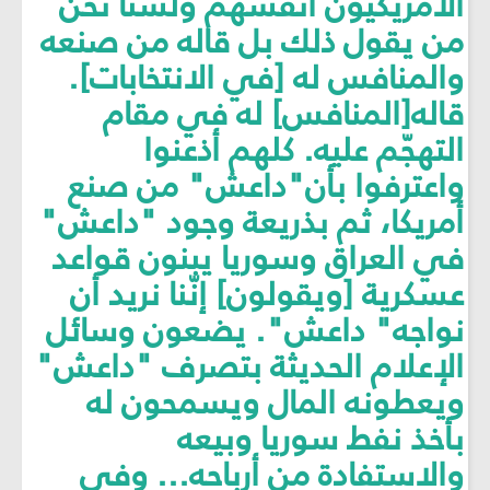
الأمريكيون أنفسهم ولسنا نحن
من يقول ذلك بل قاله من صنعه
والمنافس له [في الانتخابات].
قاله[المنافس] له في مقام
التهجّم عليه. كلهم أذعنوا
واعترفوا بأن"داعش" من صنع
أمريكا، ثم بذريعة وجود "داعش"
في العراق وسوريا يبنون قواعد
عسكرية [ويقولون] إنّنا نريد أن
نواجه" داعش". يضعون وسائل
الإعلام الحديثة بتصرف "داعش"
ويعطونه المال ويسمحون له
بأخذ نفط سوريا وبيعه
والاستفادة من أرباحه... وفي