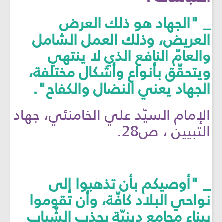
_ "الجهاد هو ذلك العرض
العريض، وذلك العمل الشامل
والعامّ النافع الذي لا ينتهي
ويتحقّق بأنواع وأشكال مختلفة،
الجهاد يعني النضال والكفاح".
الإمام السيّد علي الخامنئي، جهاد
التبيين ، ص28.
_ "أوصيكم بأن تذهبوا إلى
نواحي البلاد كافّة، وأن تقوموا
ببناء مجامع دينيّة بجذب الشّباب