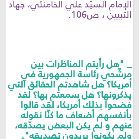
الإمام السيّد علي الخامنئي، جهاد
التبيين ، ص106.
_ "هل رأيتم المناظرات بين
مرشّحي رئاسة الجمهورية في
أمريكا؟ هل شاهدتم الحقائق التي
يذكرونها؟ هل سمعتم بها؟ لقد
فضحوا بذلك أمريكا، لقد قالوا
بأنفسهم أضعاف ما كنّا نقوله
عنهم و لم يكن البعض يصدّقه،
ولم يكونوا يريدون تصديقه".