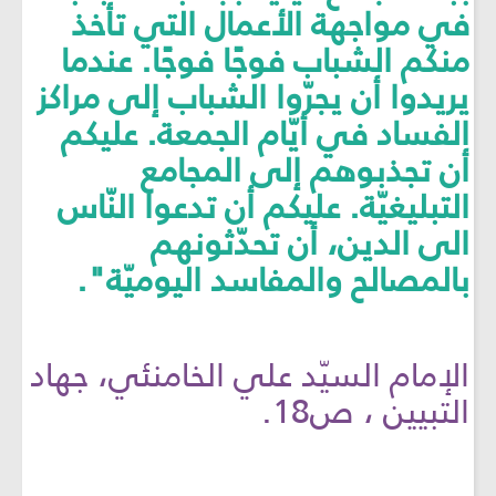
في مواجهة الأعمال التي تأخذ
منكم الشباب فوجًا فوجًا. عندما
يريدوا أن يجرّوا الشباب إلى مراكز
الفساد في أيّام الجمعة. عليكم
أن تجذبوهم إلى المجامع
التبليغيّة. عليكم أن تدعوا النّاس
الى الدين، أن تحدّثونهم
بالمصالح والمفاسد اليوميّة".
الإمام السيّد علي الخامنئي، جهاد
التبيين ، ص18.