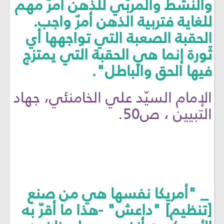
والنشط والمربّي للذهن أمرٌ مهم
للغاية فتربية الذهن أمرٌ واجب.
الحقبة الصعبة التي تواجهها أي
ثَورة إنما هي الحقبة التي يمتزج
فيها الحق والباطل".
الإمام السيّد علي الخامنئي، جهاد
التبيين ، ص50.
_ "أمريكا نفسها هي من صنع
[تنظيم] "داعش" -هذا ما أقرّ به