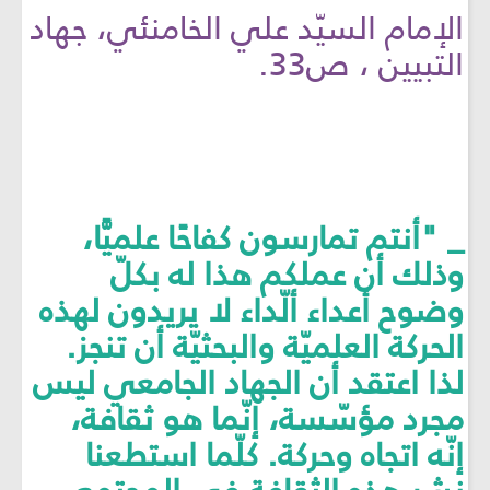
الإمام السيّد علي الخامنئي، جهاد
التبيين ، ص33.
_ "أنتم تمارسون كفاحًا علميًّا،
وذلك أن عملكم هذا له بكلّ
وضوح أعداء ألّداء لا يريدون لهذه
الحركة العلميّة والبحثيّة أن تنجز.
لذا اعتقد أن الجهاد الجامعي ليس
مجرد مؤسّسة، إنّما هو ثقافة،
إنّه اتجاه وحركة. كلّما استطعنا