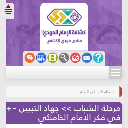
مسابقة الركب الحسينيّ
المحافظة على البيئة
مرحلة الشباب >> جهاد التبيين
في فكر الامام الخامنئي