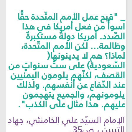
_ "قبح عمل الأمم المتّحدة حقًّا
اسوأُ من فعل أمريكا في هذا
الصّدد. أمريكا دولةٌ مستكبرةٌ
وظالمة... لكن الأمم المتّحدة،
لماذا؟ هم لا يدينونها(
السّعودية) على ستّ سنواتٍ من
القصف، لكنّهم يلومون اليمنيين
عند الدّفاع عن أنفسهم. ولذلك
يلومونهم، والجميع يتهجمون
عليهم. هذا مثال على الكذب".
الإمام السيّد علي الخامنئي، جهاد
التبيين ، ص35.