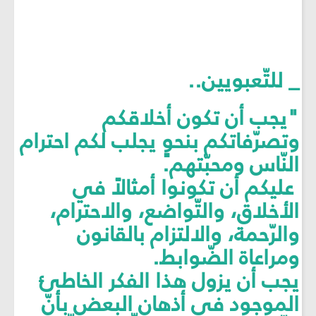
_ للتّعبويين..
"يجب أن تكون أخلاقكم
وتصرّفاتكم بنحوٍ يجلب لكم احترام
النّاس ومحبّتهم.
عليكم أن تكونوا أمثالاً في
الأخلاق، والتّواضع، والاحترام،
والرّحمة، والالتزام بالقانون
ومراعاة الضّوابط.
يجب أن يزول هذا الفكر الخاطئ
الموجود في أذهان البعض بأنّ