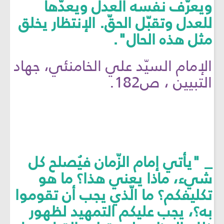
ويعرّف نفسه العدل ويعدّها
للعدل وتقبّل الحقّ. الإنتظار يخلق
مثل هذه الحال".
الإمام السيّد علي الخامنئي، جهاد
التبيين ، ص182.
_ "يأتي إمام الزّمان فيُصلح كل
شيء، ماذا يعني هذا؟ ما هو
تكليفكم؟ ما الّذي يجب أن تقوموا
به؟، يجب عليكم التمهيد لظهور