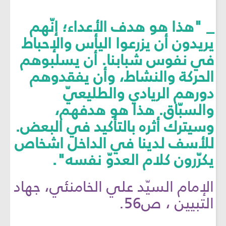
_ "هذا هو هدف الأعداء؛ إنّهم
يريدون أن يزرعوا اليأس والإحباط
في نفوس شبابنا. أن يسلبوهم
الحركة والنشاط، وأن يفقدوهم
دورهم الريادي والطليعيّ
والسبّاق. هذا هو هدفهم،
وسيترك أثره بالتأكيد في البعض.
للأسف لدينا في الداخل اشخاص
يكرّرون كلام العدوّ نفسه".
الإمام السيّد علي الخامنئي، جهاد
التبيين ، ص56.