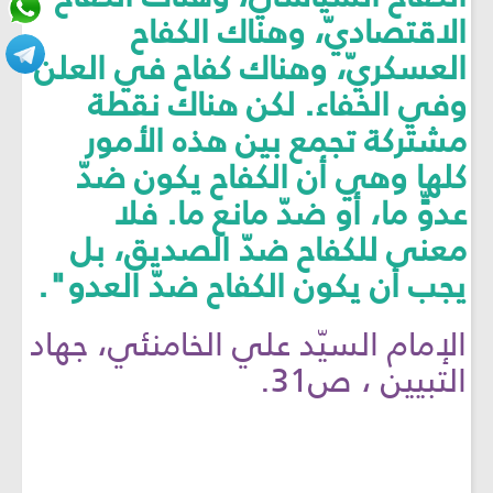
الاقتصاديّ، وهناك الكفاح
العسكريّ، وهناك كفاح في العلن
وفي الخفاء. لكن هناك نقطة
مشتركة تجمع بين هذه الأمور
كلها وهي أن الكفاح يكون ضدّ
عدوٍّ ما، أو ضدّ مانع ما. فلا
معنى للكفاح ضدّ الصديق، بل
يجب أن يكون الكفاح ضدّ العدو".
الإمام السيّد علي الخامنئي، جهاد
التبيين ، ص31.