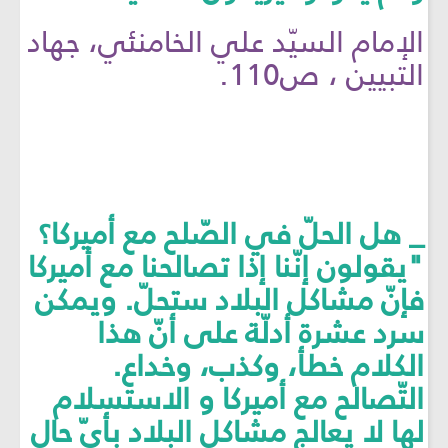
الإمام السيّد علي الخامنئي، جهاد
التبيين ، ص110.
_ هل الحلّ في الصّلح مع أميركا؟
"يقولون إنّنا إذا تصالحنا مع أميركا
فإنّ مشاكل البلاد ستحلّ. ويمكن
سرد عشرة أدلّة على أنّ هذا
الكلام خطأ، وكذب، وخداع.
التّصالح مع أميركا و الاستسلام
لها لا يعالج مشاكل البلاد بأيّ حالٍ