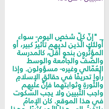
_ "إنّ كلّ شخصٍ اليوم- سواء
أولئك الّذين لديهم تأثيرٌ كبير، أو
المؤثِّرون بنحوٍ أقلّ، كالمدرسة
والصّفّ والجامعة والوسط
العُمّالي وغيره- مسؤولون. وإذا
رأَوا تحريفًا في حقائقِ الإسلامِ
والثّورةِ وثوابتهما فإنّ عليهم
واجب التّبيين ولا يجب السّكوت
في هذا الموقع. كان الإمامُ