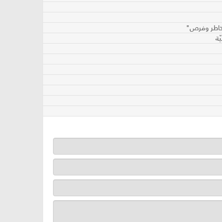
مخاطر وفرص"
ّة