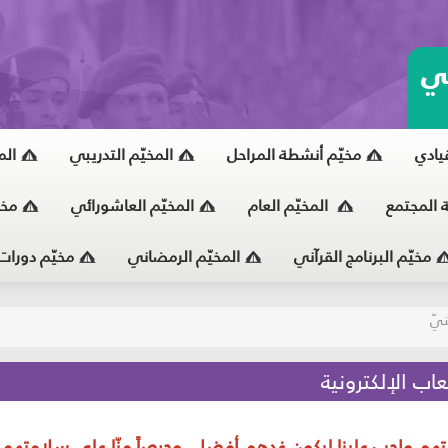
ي
قيادي
مخيّم أنشطة المراحل
المخيّم التدريبي
الم
ة المجتمع
المخيّم العام
المخيّم العاشورائي
مخي
مخيّم البرنامج القرآني
المخيّم الرمضاني
مخيّم دورات
يّ
اب الإلكترونية
ايتهم واجب علينا ليكون غدهم أفضل. وحرصاً منّا على سلامتهم