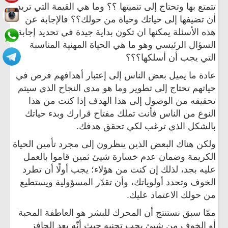
تتمتع بها وتحتاج إلى تنميتها ؟؟ وما هي القيمة التي تريد
أن تضيفها إلى حياتك وحياة من حولك؟؟ فالإجابة عن
هذه الأسئلة يمكنها ان تكون بداية جيدة في تحديد إجابة
السؤال الرئيسي وهو ما هي الحياة المهنية المناسبة
التي يجب أن أسلكها؟؟؟
عادة ما يميل بعض الناس إلى إعتبار أهدافهم فرص في
حياتهم تحتاج إلى تطوير وما هو مدى النجاح الذي سيتم
تحقيقه من الوصول إلى هذا الهدف إذا كنت من هذا
النوع من الناس فأنت تملك مفتاح قرارك وبدء حياتك
بالشكل الذي ترغب لكي تحقق هدفك.
ولكن هناك البعض الذين ينظرون إلى مجرد تأمين الحيا
ة
الكريمة وضمان عدم خسارة شيئ ثمين قاموا بالعمل
عليه بجد، لذلك إن كنت من هؤلاء؛ يجب أولًا أن تطرد
الخوف وتحدد أولوياتك، وأن تقدّر المسؤولية ويستطيع
من حولك الاعتماد عليك.
ممّا سبق نستنتج أن المحرك للبشر هو العاطفة المحبة
أو الخوف من شيئ يجب تجنبه حيث أنّه يعد الحافز