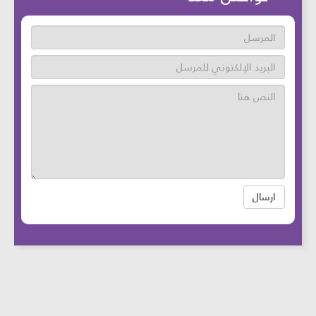
ارسال
عدد زوار الموقع: 46692183 آخر تحديث:
2025-