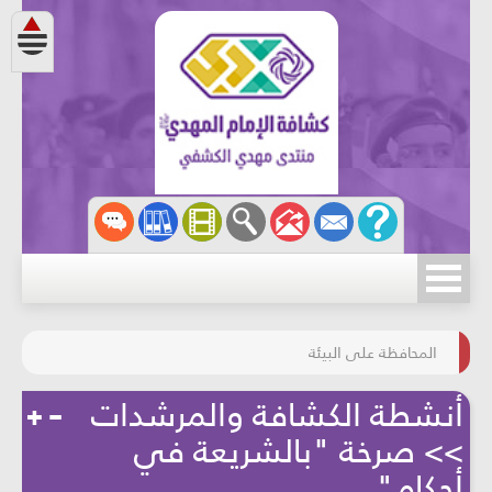
مسابقة الركب الحسينيّ
المحافظة على البيئة
أنشطة الكشافة والمرشدات
>> صرخة "بالشريعة في
أحكام"