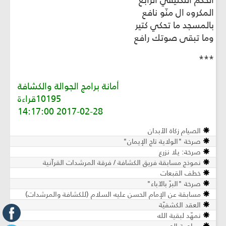
الحكم التكليفي الرابع
المكروه ال منّو نافع
بالمسجد ما تحكي كتير
وما تبقى صوتك رافع
***
أمانة برامج الجوالة والكشافة
10195قراءة
2017-02-28 14:17:00
الصيام زكاة الأبدان
صرخة "الولاية تاج الإيمان"
صرخة: يلا نزرع
نموذج مسابقة فريق الكشافة / فرقة المرشدات القرآنية
خطف القبعات
صرخة "البرّ بالآباء"
مسابقة عن الإمام الحسن عليه السلام (للكشافة والمرشدات)
العقد الكشفيّة
نمهّد لبقية الله