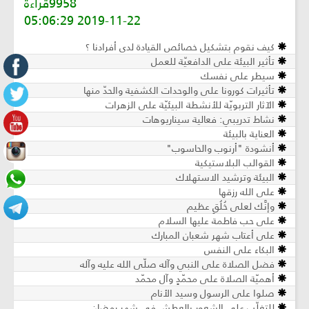
9958قراءة
2019-11-22 05:06:29
كيف نقوم بتشكيل خصائص القيادة لدى أفرادنا ؟
تأثير البيئة على الدافعيّة للعمل
سيطر على نفسك
تأثيرات كورونا على والوحدات الكشفية والحدّ منها
الآثار التربويّة للأنشطة البيئيّة على الزهرات
نشاط تدريبي: فعالية سيناريوهات
العناية بالبيئة
أنشودة "أرنوب والحاسوب"
القوالب البلاستيكية
البيئة وترشيد الاستهلاك
على الله رزقها
وإنَّك لعلى خُلُقٍ عظيم
على حب فاطمة عليها السلام
على أعتاب شهر شعبان المبارك
البكاء على النفس
فضل الصلاة على النبي وآله صلّى الله عليه وآله
أهميّة الصلاة على محمّدٍ وآل محمّد
صلوا على الرسول وسيد الأنام
للتغلّب على الشعور بالعطش في شهر رمضان