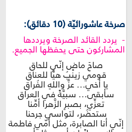
صرخة عاشورائيّة (10 دقائق):
- يردد القائد الصرخة ويرددها
المشاركون حتى يحفظها الجميع.
صاحَ ماضٍ إنّي للحاق
قومي زينبُ هيَّا للعناق
يا أخي... عزَّ واللهِ الفُراق
سأبقى... سبيَّةً في العراق
تعزِّي، بصبرِ الزَّهرا أمِّنا
ستحضُر، لتواسي جرحنا
إنّي أنا الصابرة، مثل أمّي فاطمة