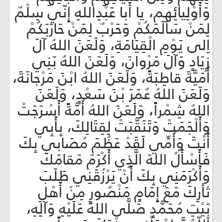
وَأَوْلِيائِهِم، يا أَبا عَبْدِاللهِ إِنّي سِلْمٌ
لِمَنْ سَالَمَكُمْ وَحَرْبٌ لِمَنْ حَارَبَكُمْ
اِلى يَوْمِ الْقِيَامَةِ، وَلَعَنَ اللهُ آلَ
زِيَادٍ وَآلَ مَرْوانَ، وَلَعَنَ اللهُ بَنِي
أُمَيَّةَ قاطِبَةً، وَلَعَنَ اللهُ ابْنَ مَرْجانَةَ،
وَلَعَنَ اللهُ عُمَرَ بْنَ سَعْدٍ، وَلَعَنَ
اللهُ شِمْراً، وَلَعَنَ اللهُ أُمَّةً أَسْرَجَتْ
وَأَلْجَمَتْ وَتَنَقَّبَتْ لِقِتَالِكَ، بِأَبِي
أَنْتَ وَأُمِّي لَقَدْ عَظُمَ مُصَابي بِكَ
فَأَسْأَلُ اللهَ الَّذِي أَكْرَمَ مَقامَكَ
وَأَكْرَمَنِي بِكَ أَنْ يَرْزُقَنِي طَلَبَ
ثأرِكَ مَعَ إِمَامٍ مَنْصُورٍ مِنْ أَهْلِ
بَيْتِ مُحَمَّدٍ صَلَّى اللهُ عَلَيْهِ وَآلِهِ،