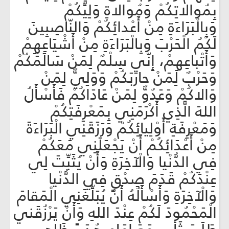
بِمُوالاتِكُمْ وَمُوالاةِ وَلِيِّكُمْ
وَبِالْبَرَاءَةِ مِنْ أَعْدائِكُمْ وَالنّاصِبِينَ
لَكُمُ الْحَرْبَ وَبِالْبَرَاءَةِ مِنْ أَشْيَاعِهِمْ
وَأَتْباعِهِمْ، إِنّي سِلْمٌ لِمَنْ سَالَمَكُمْ
وَحَرْبٌ لِمَنْ حارَبَكُمْ وَوَلِيٌّ لِمَنْ
وَالاكُمْ وَعَدُوٌّ لِمَنْ عَادَاكُمْ فَأَسْأَلُ
اللهَ الَّذِي أَكْرَمَنِي بِمَعْرِفَتِكُمْ
وَمَعْرِفَةِ أَوْلِيائِكُمْ وَرَزَقَنِي الْبَرَاءَةَ
مِنْ أَعْدَائِكُمْ أَنْ يَجْعَلَنِي مَعَكُمْ
فِي الدُّنْيا وَالْآخِرَةِ وَأَنْ يُثَبِّتَ لِي
عِنْدَكُمْ قَدَمَ صِدْقٍ فِي الدُّنْيا
وَالْآخِرَةِ وَأَسْأَلُهُ أَنْ يُبَلِّغَنِي الْمَقامَ
الْمَحْمُودَ لَكُمْ عِنْدَ اللهِ وَأَنْ يَرْزُقَني