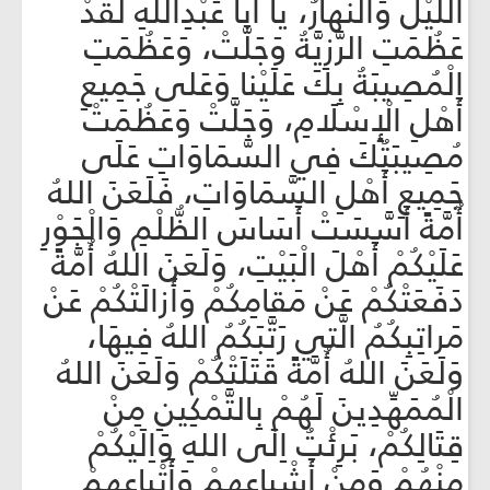
اللَّيْلُ وَالنَّهارُ، يا أَبا عَبْدِاللهِ لَقَدْ
عَظُمَتِ الرَّزِيَّةُ وَجَلَّتْ، وَعَظُمَتِ
الْمُصِيبَةُ بِكَ عَلَيْنا وَعَلى جَمِيعِ
أَهْلِ الْإِسْلَامِ، وَجَلَّتْ وَعَظُمَتْ
مُصِيبَتُكَ فِي السَّمَاوَاتِ عَلَى
جَمِيعِ أَهْلِ السَّمَاوَاتِ، فَلَعَنَ اللهُ
أُمَّةً أَسَّسَتْ أَسَاسَ الظُّلْمِ وَالْجَوْرِ
عَلَيْكُمْ أَهْلَ الْبَيْتِ، وَلَعَنَ اللهُ أُمَّةً
دَفَعَتْكُمْ عَنْ مَقامِكُمْ وَأَزالَتْكُمْ عَنْ
مَراتِبِكُمُ الَّتي رَتَّبَكُمُ اللهُ فِيهَا،
وَلَعَنَ اللهُ أُمَّةً قَتَلَتْكُمْ وَلَعَنَ اللهُ
الْمُمَهِّدِينَ لَهُمْ بِالتَّمْكِينِ مِنْ
قِتَالِكُمْ، بَرِئْتُ اِلَى اللهِ وَاِلَيْكُمْ
مِنْهُمْ وَمِنْ أَشْياعِهِمْ وَأَتْباعِهِمْ