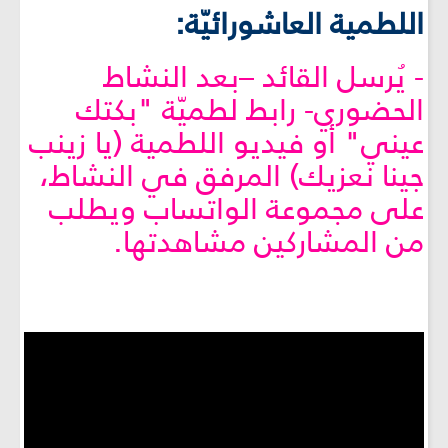
اللطمية العاشورائيّة:
- يُرسل القائد –بعد النشاط
الحضوري- رابط لطميّة "بكتك
عيني" أو فيديو اللطمية (يا زينب
جينا نعزيك) المرفق في النشاط،
على مجموعة الواتساب ويطلب
من المشاركين مشاهدتها.