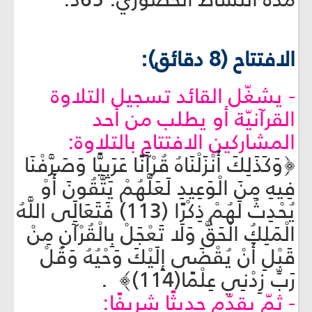
الافتتاح (8 دقائق):
- يشغّل القائد تسجيل التلاوة
القرآنيّة أو يطلب من أحد
المشاركين الافتتاح بالتلاوة:
﴿وَكَذَلِكَ أَنْزَلْنَاهُ قُرْآَنًا عَرَبِيًّا وَصَرَّفْنَا
فِيهِ مِنَ الْوَعِيدِ لَعَلَّهُمْ يَتَّقُونَ أَوْ
يُحْدِثُ لَهُمْ ذِكْرًا (113) فَتَعَالَى اللَّهُ
الْمَلِكُ الْحَقُّ وَلَا تَعْجَلْ بِالْقُرْآَنِ مِنْ
قَبْلِ أَنْ يُقْضَى إِلَيْكَ وَحْيُهُ وَقُلْ
رَبِّ زِدْنِي عِلْمًا(114)﴾ .
- ثمّ يقدّم حديثًا شريفًا: