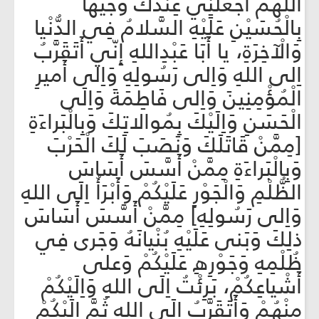
اَللّهُمَّ اجْعَلْنِي عِنْدَكَ وَجيهاً
بِالْحُسَيْنِ عَلَيْهِ السَّلامُ فِي الدُّنْيا
وَالْآخِرَةِ، يا أَبَا عَبْدِاللهِ إِنّي أَتَقَرَّبُ
اِلى اللهِ وَاِلى رَسُولِهِ وَاِلى أَميرِ
الْمُؤْمِنِينَ وَاِلى فَاطِمَةَ وَاِلَى
الْحَسَنِ وَاِلَيْكَ بِمُوالاتِكَ وَبِالْبَراءَةِ
[مِمَّنْ قَاتَلَكَ وَنَصَبَ لَكَ الْحَرْبَ
وَبِالْبَراءَةِ مِمَّنْ أَسَّسَ أَسَاسَ
الظُّلْمِ وَالْجَوْرِ عَلَيْكُمْ وَأَبْرَأُ اِلَى اللهِ
وَاِلى رَسُولِهِ] مِمَّنْ أَسَّسَ أَسَاسَ
ذلِكَ وَبَنى عَلَيْهِ بُنْيانَهُ وَجَرى فِي
ظُلْمِهِ وَجَوْرِهِ عَلَيْكُمْ وَعلى
أَشْياعِكُمْ، بَرِئْتُ اِلَى اللهِ وَاِلَيْكُمْ
مِنْهُمْ وَأَتَقَرَّبُ اِلَى اللهِ ثُمَّ اِلَيْكُمْ