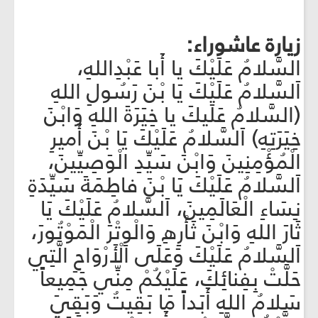
زيارة عاشوراء:
السَّلامُ عَلَيْكَ يا أَبا عَبْدِاللهِ،
اَلسَّلامُ عَلَيْكَ يَا بْنَ رَسُولِ اللهِ
(السَّلامُ عَلَيكَ يا خِيَرَةَ اللهِ وَابْنَ
خِيَرَتِهِ) اَلسَّلامُ عَلَيْكَ يَا بْنَ أَميرِ
الْمُؤْمِنِينَ وَابْنَ سَيِّدِ الْوَصِيِّينَ،
اَلسَّلامُ عَلَيْكَ يَا بْنَ فاطِمَةَ سَيِّدَةِ
نِسَاءِ الْعَالَمِينَ، اَلسَّلامُ عَلَيْكَ يَا
ثَارَ اللهِ وَابْنَ ثَأْرِهِ وَالْوِتْرَ الْمَوْتُورَ،
اَلسَّلامُ عَلَيْكَ وَعَلَى الْأَرْوَاحِ الَّتِي
حَلَّتْ بِفِنائِكَ، عَلَيْكُمْ مِنِّي جَمِيعاً
سَلامُ اللهِ أَبَداً مَا بَقِيتُ وَبَقِيَ