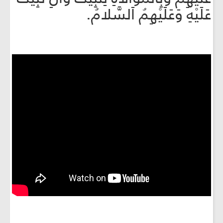
عَلَيْهِ وَعَلَيْهِمُ اَلسَّلامُ.