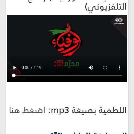
التلفزيوني)
اللطمية بصيغة mp3:
اضغط هنا