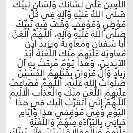
اللَّعينِ عَلَى لِسَانِكَ وَلِسَانِ نَبِيِّكَ
صَلَّى اللهُ عَلَيْهِ وَآلِهِ فِي كُلِّ
مَوْطِنٍ وَمَوْقِفٍ وَقَفَ فيهِ نَبِيُّكَ
صَلَّى اللهُ عَلَيْهِ وَآلِهِ، اَللّـهُمَّ الْعَنْ
أَبا سُفْيانَ وَمُعاوِيَةَ وَيَزيدَ ابْنَ
مُعاوِيَةَ عَلَيْهِمْ مِنْكَ اللَّعْنَةُ أَبَدَ
الْآبِدينَ، وَهذا يَوْمٌ فَرِحَتْ بِهِ آلُ
زِيادٍ وَآلُ مَرْوانَ بِقَتْلِهِمُ الْحُسَيْنَ
صَلَواتُ اللهِ عَلَيْهِ، اَللّـهُمَّ فَضَاعِفْ
عَلَيْهِمُ اللَّعْنَ مِنْكَ وَالْعَذَابَ الْأَلِيمَ
اَللّـهُمَّ إِنِّي أَتَقَرَّبُ اِلَيْكَ فِي هذَا
الْيَوْمِ وَفِي مَوْقِفي هذا وَأَيّامِ
حَياتِي بِالْبَرَاءَةِ مِنْهُمْ وَاللَّعْنَةِ
عَلَيْهِمْ وَبِالْمُوَالاةِ لِنَبِيِّكَ وَآلِ نَبِيِّكَ