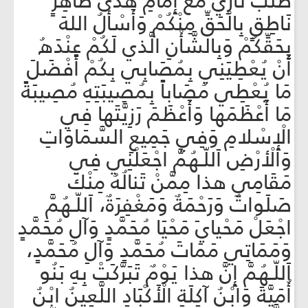
طَلَبَ ثَأرِي مَعَ إِمَامِ هُدَىً ظَاهِرٍ
نَاطِقٍ بِالْحَقِّ مِنْكُمْ وَأَسْألُ اللهَ
بِحَقِّكُمْ وَبِالشَّأْنِ الَّذي لَكُمْ عِنْدَهُ
أَنْ يُعْطِيَنِي بِمُصَابِي بِكُمْ أَفْضَلَ
مَا يُعْطِي مُصَاباً بِمُصِيبَتِهِ مُصِيبَةً
مَا أَعْظَمَها وَأَعْظَمَ رَزِيَّتَها فِي
الْإِسْلامِ وَفِي جَمِيعِ السَّمَاوَاتِ
وَالْأرْضِ اَللّـهُمَّ اجْعَلْنِي فِي
مَقَامِي هذا مِمَّنْ تَنالُهُ مِنْكَ
صَلَواتٌ وَرَحْمَةٌ وَمَغْفِرَةٌ، اَللّـهُمَّ
اجْعَلْ مَحْيايَ مَحْيَا مُحَمَّدٍ وَآلِ مُحَمَّدٍ
وَمَمَاتِي مَمَاتَ مُحَمَّدٍ وَآلِ مُحَمَّدٍ،
اَللّـهُمَّ إِنَّ هذا يَوْمٌ تَبَرَّكَتْ بِهِ بَنُو
أُمَيَّةَ وَابْنُ آكِلَةِ الْأَكْبَادِ اللَّعِينُ ابْنُ