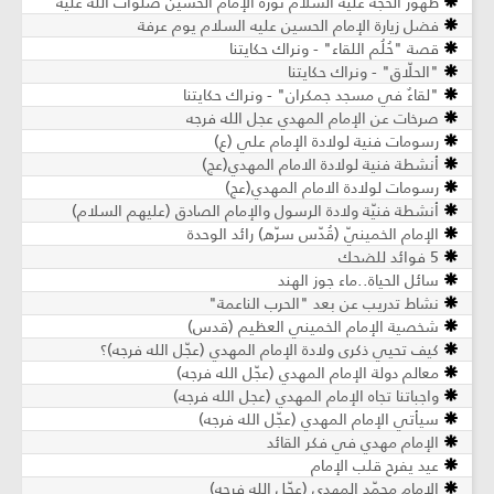
ظهور الحجة عليه السلام ثورة الإمام الحسين صلوات الله عليه
فضل زيارة الإمام الحسين عليه السلام يوم عرفة
قصة "حُلُم اللقاء" - ونراك حكايتنا
"الحلّاق" - ونراك حكايتنا
"لقاءٌ في مسجد جمكران" - ونراك حكايتنا
صرخات عن الإمام المهدي عجل الله فرجه
رسومات فنية لولادة الإمام علي (ع)
أنشطة فنية لولادة الامام المهدي(عج)
رسومات لولادة الامام المهدي(عج)
أنشطة فنيّة ولادة الرسول والإمام الصادق (عليهم السلام)
الإمام الخمينيّ (قُدّس سرّه) رائد الوحدة
5 فوائد للضحك
سائل الحياة..ماء جوز الهند
نشاط تدريب عن بعد "الحرب الناعمة"
شخصية الإمام الخميني العظيم (قدس)
كيف تحيي ذكرى ولادة الإمام المهدي (عجّل الله فرجه)؟
معالم دولة الإمام المهدي (عجّل الله فرجه)
واجباتنا تجاه الإمام المهدي (عجل الله فرجه)
سيأتي الإمام المهدي (عجّل الله فرجه)
الإمام مهدي في فكر القائد
عيد يفرح قلب الإمام
الإمام محمّد المهدي (عجّل الله فرجه)