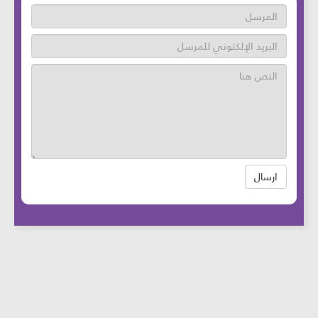
ارسال
عدد زوار الموقع: 46724698 آخر تحديث:
2025-