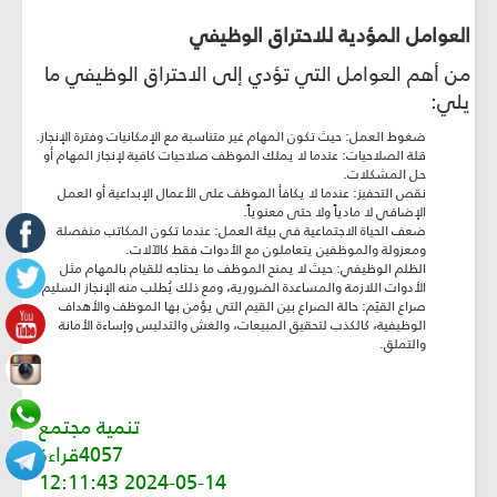
العوامل المؤدية للاحتراق الوظيفي
من أهم العوامل التي تؤدي إلى الاحتراق الوظيفي ما
يلي:
ضغوط العمل: حيث تكون المهام غير متناسبة مع الإمكانيات وفترة الإنجاز.
قلة الصلاحيات: عندما لا يملك الموظف صلاحيات كافية لإنجاز المهام أو
حل المشكلات.
نقص التحفيز: عندما لا يكافأ الموظف على الأعمال الإبداعية أو العمل
الإضافي لا مادياً ولا حتى معنوياً.
ضعف الحياة الاجتماعية في بيئة العمل: عندما تكون المكاتب منفصلة
ومعزولة والموظفين يتعاملون مع الأدوات فقط كالآلات.
الظلم الوظيفي: حيث لا يمنح الموظف ما يحتاجه للقيام بالمهام مثل
الأدوات اللازمة والمساعدة الضرورية، ومع ذلك يُطلب منه الإنجاز السليم.
صراع القيَم: حالة الصراع بين القيم التي يؤمن بها الموظف والأهداف
الوظيفية، كالكذب لتحقيق المبيعات، والغش والتدليس وإساءة الأمانة
والتملق.
تنمية مجتمع
4057قراءة
2024-05-14 12:11:43