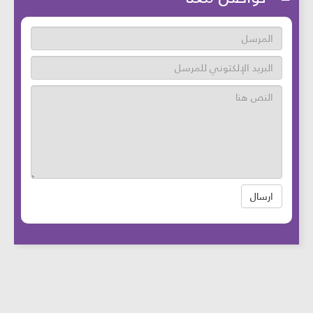
ارسال
عدد زوار الموقع: 46728859 آخر تحديث:
2025-