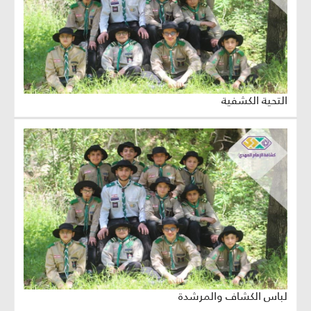
التحية الكشفية
لباس الكشاف والمرشدة