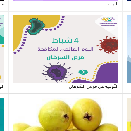
التوحد
شهر
التّوعية عن مرض السّرطان
الي