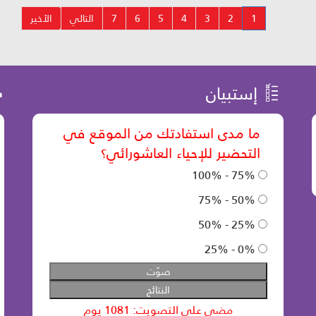
1
2
3
4
5
6
7
التالي
الأخير
إستبيان