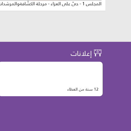
المجلس 1 - حيّ على العزاء - مرحلة الكشّافةوالمرشدات
إعلانات
12 سنة من العطاء