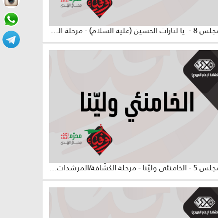
المجلس 8 - يا لثارات الحسين (عليه السلام) - مرحلة الكشّافة والمرشدات
المجلس 5 - الخامنئي وليّنا - مرحلة الكشّافة/المرشدات