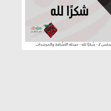
كرًا لله - مرحلة الكشّافة والمرشدات