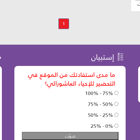
1
إستبيان